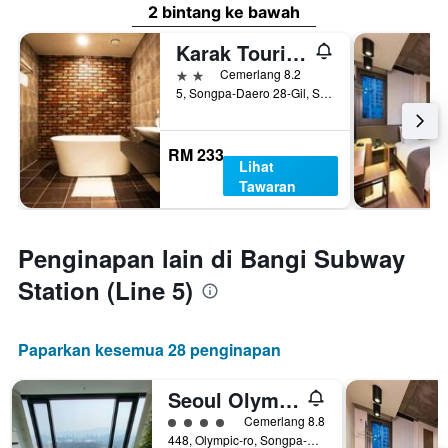
2 bintang ke bawah
Karak Tourist Hotel
2 bintang
Cemerlang 8.2
5, Songpa-Daero 28-Gil, Songpa-gu, Seoul, Korea Selatan
RM 233
Lihat
Tawaran
Penginapan lain di Bangi Subway
Station (Line 5)
Paparkan kesemua 28 penginapan
Seoul Olympic Parktel
penarafan kelas 4
Cemerlang 8.8
448, Olympic-ro, Songpa-gu, Seoul, Korea Selatan