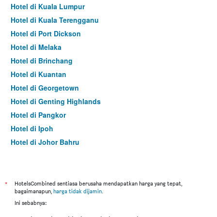
Hotel di Kuala Lumpur
Hotel di Kuala Terengganu
Hotel di Port Dickson
Hotel di Melaka
Hotel di Brinchang
Hotel di Kuantan
Hotel di Georgetown
Hotel di Genting Highlands
Hotel di Pangkor
Hotel di Ipoh
Hotel di Johor Bahru
Hotel di Hat Yai
Hotel di Kota Kinabalu
Hotel di Kuching
*
HotelsCombined sentiasa berusaha mendapatkan harga yang tepat,
bagaimanapun,
harga tidak dijamin
.
Hotel di Tokyo
Ini sebabnya:
Hotel di Batu Feringgi