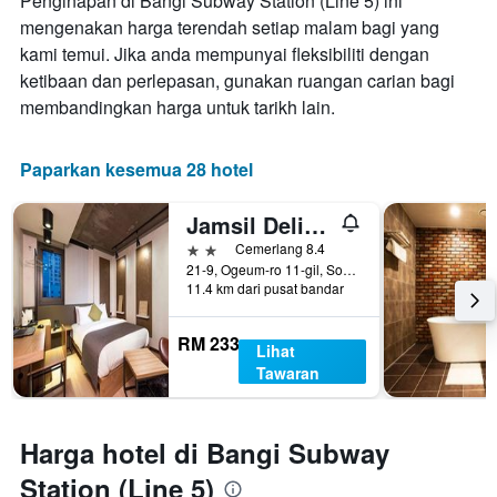
Penginapan di Bangi Subway Station (Line 5) ini
mengenakan harga terendah setiap malam bagi yang
kami temui. Jika anda mempunyai fleksibiliti dengan
ketibaan dan perlepasan, gunakan ruangan carian bagi
membandingkan harga untuk tarikh lain.
Paparkan kesemua 28 hotel
Jamsil Delight Hotel
2 bintang
Cemerlang 8.4
21-9, Ogeum-ro 11-gil, Songpa-gu, Seoul, Korea Selatan
11.4 km dari pusat bandar
RM 233
Lihat
Tawaran
Harga hotel di Bangi Subway
Station (Line 5)