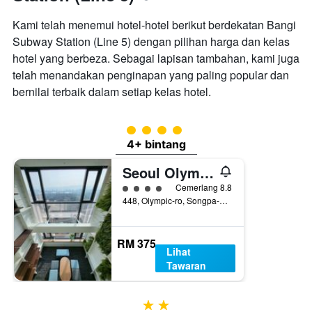
Kami telah menemui hotel-hotel berikut berdekatan Bangi
Subway Station (Line 5) dengan pilihan harga dan kelas
hotel yang berbeza. Sebagai lapisan tambahan, kami juga
telah menandakan penginapan yang paling popular dan
bernilai terbaik dalam setiap kelas hotel.
penarafan kelas 4
4+ bintang
Seoul Olympic Parktel
penarafan kelas 4
Cemerlang 8.8
448, Olympic-ro, Songpa-gu, Seoul, Korea Selatan
RM 375
Lihat
Tawaran
2 bintang