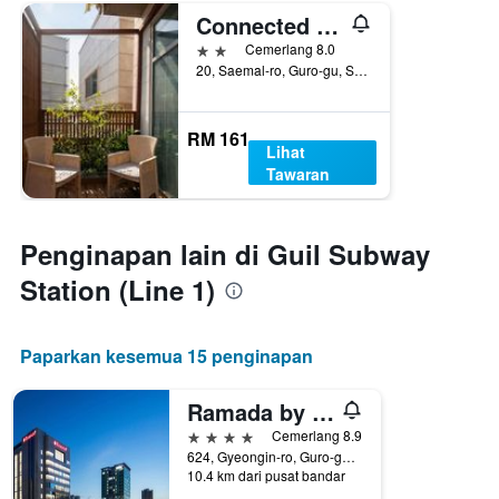
Connected Hotel Guro
2 bintang
Cemerlang 8.0
20, Saemal-ro, Guro-gu, Seoul, Korea Selatan
RM 161
Lihat
Tawaran
Penginapan lain di Guil Subway
Station (Line 1)
Paparkan kesemua 15 penginapan
Ramada by Wyndham Seoul Sindorim
4 bintang
Cemerlang 8.9
624, Gyeongin-ro, Guro-gu, Seoul, Korea Selatan
10.4 km dari pusat bandar