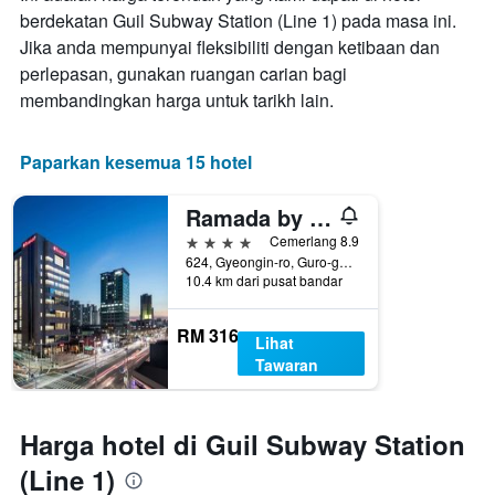
berdekatan Guil Subway Station (Line 1) pada masa ini.
Jika anda mempunyai fleksibiliti dengan ketibaan dan
perlepasan, gunakan ruangan carian bagi
membandingkan harga untuk tarikh lain.
Paparkan kesemua 15 hotel
Ramada by Wyndham Seoul Sindorim
4 bintang
Cemerlang 8.9
624, Gyeongin-ro, Guro-gu, Seoul, Korea Selatan
10.4 km dari pusat bandar
RM 316
Lihat
Tawaran
Harga hotel di Guil Subway Station
(Line 1)