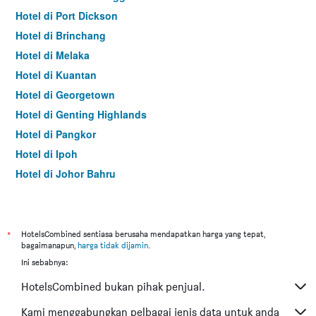
Hotel di Port Dickson
Hotel di Brinchang
Hotel di Melaka
Hotel di Kuantan
Hotel di Georgetown
Hotel di Genting Highlands
Hotel di Pangkor
Hotel di Ipoh
Hotel di Johor Bahru
Hotel di Hat Yai
Hotel di Kota Kinabalu
Hotel di Kuching
*
HotelsCombined sentiasa berusaha mendapatkan harga yang tepat,
bagaimanapun,
harga tidak dijamin
.
Hotel di Tokyo
Ini sebabnya:
Hotel di Batu Feringgi
HotelsCombined bukan pihak penjual.
Hotel di Bangkok
Hotel di Putrajaya
Kami menggabungkan pelbagai jenis data untuk anda