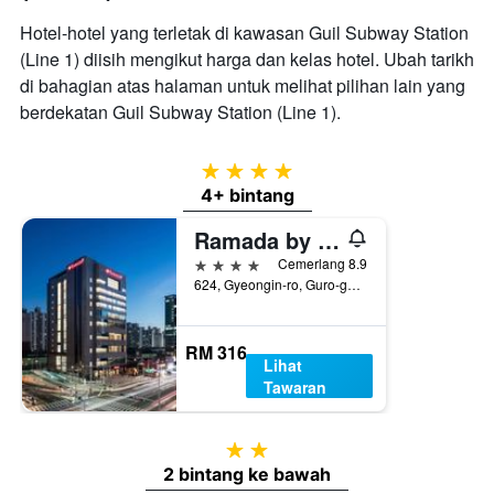
Hotel-hotel yang terletak di kawasan Guil Subway Station
(Line 1) diisih mengikut harga dan kelas hotel. Ubah tarikh
di bahagian atas halaman untuk melihat pilihan lain yang
berdekatan Guil Subway Station (Line 1).
4 bintang
4+ bintang
Ramada by Wyndham Seoul Sindorim
4 bintang
Cemerlang 8.9
624, Gyeongin-ro, Guro-gu, Seoul, Korea Selatan
RM 316
Lihat
Tawaran
2 bintang
2 bintang ke bawah