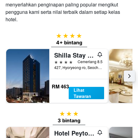
menyerlahkan penginapan paling popular mengikut
pengguna kami serta nilai terbaik dalam setiap kelas
hotel.
4 bintang
4+ bintang
Shilla Stay Seocho Gangnam Station
4 bintang
Cemerlang 8.5
427, Hyoryeong-ro, Seocho-gu, Seoul, Korea Selatan
RM 463
Lihat
Tawaran
3 bintang
3 bintang
Hotel Peyto Gangnam