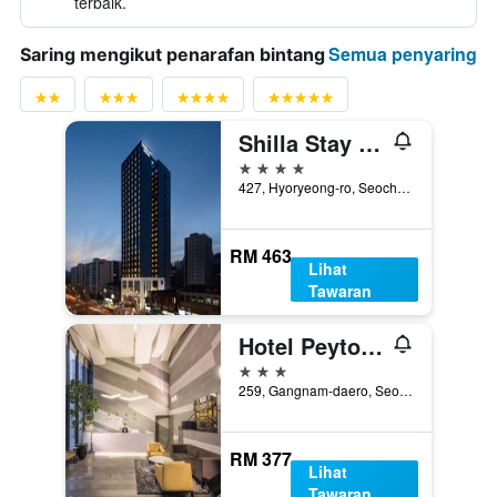
terbaik.
Semua penyaring
Saring mengikut penarafan bintang
Shilla Stay Seocho Gangnam Station
4 bintang
427, Hyoryeong-ro, Seocho-gu, Seoul, Korea Selatan
RM 463
Lihat
Tawaran
Hotel Peyto Gangnam
3 bintang
259, Gangnam-daero, Seocho-gu, Seoul, Korea Selatan
RM 377
Lihat
Tawaran