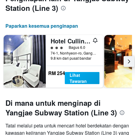
Station (Line 3)
Paparkan kesemua penginapan
Hotel Cullinan
penarafan kelas 3
Bagus 6.0
74-1, Nonhyeon-ro, Gangnam-gu, Seoul, Korea Selatan
9.8 km dari pusat bandar
RM 254
Lihat
Tawaran
Di mana untuk menginap di
Yangjae Subway Station (Line 3)
Tatal melalui peta untuk mencari hotel berdekatan dengan
kawasan kejiranan Yangjae Subway Station (Line 3) yang