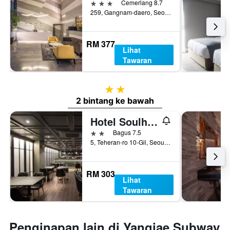
3 bintang
Cemerlang 8.7
259, Gangnam-daero, Seocho-gu, Seoul, Korea Selatan
RM 377
Lihat
Tawaran
2 bintang
2 bintang ke bawah
Hotel Soulhada Gangnam
2 bintang
Bagus 7.5
5, Teheran-ro 10-Gil, Seoul, Korea Selatan
RM 303
Lihat
Tawaran
Penginapan lain di Yangjae Subway