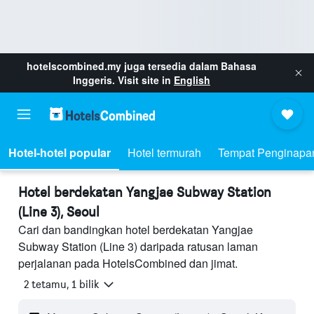
hotelscombined.my
juga tersedia dalam Bahasa
Inggeris. Visit site in
English
Hotel-hotel popular
Hotel termurah
Tempat Penginapa
Hotel berdekatan Yangjae Subway Station
(Line 3), Seoul
Cari dan bandingkan hotel berdekatan Yangjae
Subway Station (Line 3) daripada ratusan laman
perjalanan pada HotelsCombined dan jimat.
2 tetamu, 1 bilik