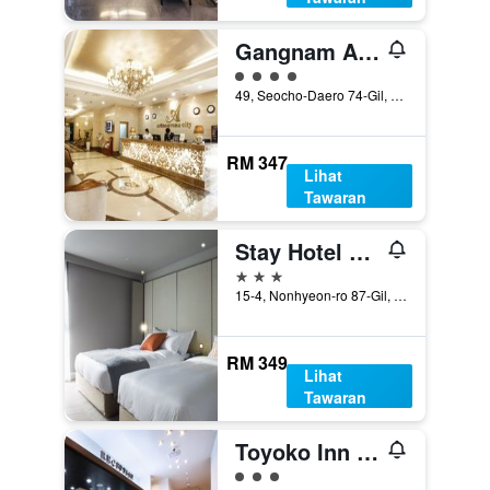
Gangnam Artnouveau City
penarafan kelas 4
49, Seocho-Daero 74-Gil, Seocho-gu, Seoul, Korea Selatan
RM 347
Lihat
Tawaran
Stay Hotel Gangnam
3 bintang
15-4, Nonhyeon-ro 87-Gil, Seoul, Korea Selatan
RM 349
Lihat
Tawaran
Toyoko Inn Seoul Gangnam
penarafan kelas 3