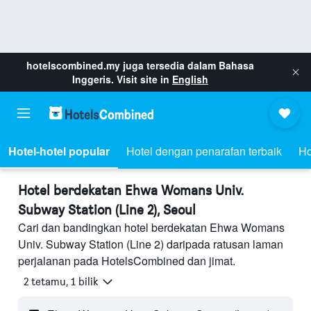
hotelscombined.my
juga tersedia dalam Bahasa
Inggeris. Visit site in
English
Hotel-hotel popular
Hotel dengan penarafan terbaik
Ho
Hotel berdekatan Ehwa Womans Univ.
Subway Station (Line 2), Seoul
Cari dan bandingkan hotel berdekatan Ehwa Womans
Univ. Subway Station (Line 2) daripada ratusan laman
perjalanan pada HotelsCombined dan jimat.
2 tetamu, 1 bilik