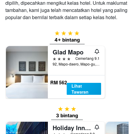
dipilih, dipecahkan mengikut kelas hotel. Untuk maklumat
tambahan, kami juga telah mencatatkan hotel yang paling
popular dan bernilai terbaik dalam setiap kelas hotel.
4 bintang
4+ bintang
Glad Mapo
4 bintang
Cemerlang 9.1
92, Mapo-daero, Mapo-gu, Seoul, Korea Selatan
RM 562
Lihat
Tawaran
3 bintang
3 bintang
Holiday Inn Express Seoul Hongdae By IHG
3 bintang
Cemerlang 8.9