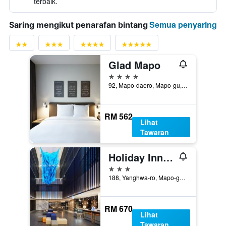
terbaik.
Semua penyaring
Saring mengikut penarafan bintang
Glad Mapo
4 bintang
92, Mapo-daero, Mapo-gu, Seoul, Korea Selatan
RM 562
Lihat
Tawaran
Holiday Inn Express Seoul Hongdae By IHG
3 bintang
188, Yanghwa-ro, Mapo-gu, Seoul, Korea Selatan
RM 670
Lihat
Tawaran