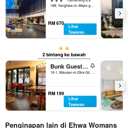
188, Yanghwa-ro, Mapo-gu, Seoul, Korea Selatan
RM 670
Lihat
Tawaran
2 bintang
2 bintang ke bawah
Bunk Guesthouse Hongdae
19-1, Wausan-ro 29ra-Gil, Mapo-gu, Seoul, Korea Selatan
RM 199
Lihat
Tawaran
Penginapan lain di Ehwa Womans