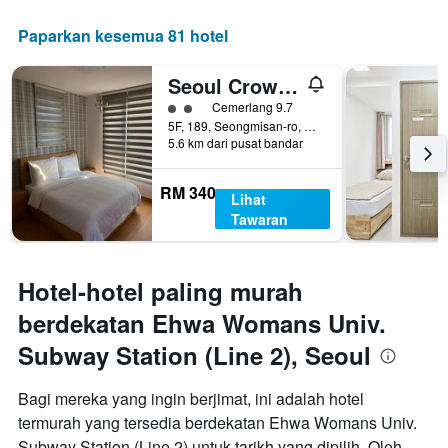
Paparkan kesemua 81 hotel
Seoul Crown 88 Guest House - Foreign Guests Only
penarafan kelas 2
Cemerlang 9.7
5F, 189, Seongmisan-ro, Mapo-gu, Seoul, Korea Selatan
5.6 km dari pusat bandar
RM 340
Lihat
Tawaran
Hotel-hotel paling murah
berdekatan Ehwa Womans Univ.
Subway Station (Line 2), Seoul
Bagi mereka yang ingin berjimat, ini adalah hotel
termurah yang tersedia berdekatan Ehwa Womans Univ.
Subway Station (Line 2) untuk tarikh yang dipilih. Oleh