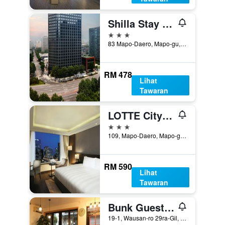
Shilla Stay Mapo Hongdae
3 bintang
83 Mapo-Daero, Mapo-gu, Seoul, Korea Selatan
RM 478
Lihat
Tawaran
LOTTE City Hotel Mapo
3 bintang
109, Mapo-Daero, Mapo-gu, Seoul, Korea Selatan
RM 590
Lihat
Tawaran
Bunk Guesthouse Hongdae
19-1, Wausan-ro 29ra-Gil, Mapo-gu, Seoul, Korea Selatan