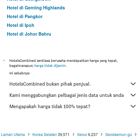
Hotel di Genting Highlands
Hotel di Pangkor
Hotel di Ipoh
Hotel di Johor Bahru
Hotel di Hat Yai
Hotel di Kota Kinabalu
Hotel di Kuching
*
HotelsCombined sentiasa berusaha mendapatkan harga yang tepat,
bagaimanapun,
harga tidak dijamin
.
Hotel di Tokyo
Ini sebabnya:
Hotel di Batu Feringgi
HotelsCombined bukan pihak penjual.
Hotel di Bangkok
Hotel di Putrajaya
Kami menggabungkan pelbagai jenis data untuk anda
Hotel di Shah Alam
Mengapakah harga tidak 100% tepat?
Hotel di Kota Bharu
Hotel di Mersing
Hotel di Taiping
Laman Utama
Korea Selatan
39,571
Seoul
6,237
Seodaemun-gu
Hotel di Lumut