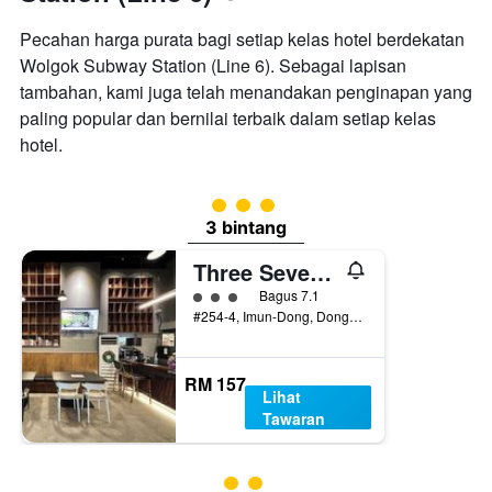
Pecahan harga purata bagi setiap kelas hotel berdekatan
Wolgok Subway Station (Line 6). Sebagai lapisan
tambahan, kami juga telah menandakan penginapan yang
paling popular dan bernilai terbaik dalam setiap kelas
hotel.
penarafan kelas 3
3 bintang
Three Seven Hotel
penarafan kelas 3
Bagus 7.1
#254-4, Imun-Dong, Dongdaemun-gu, Seoul, Korea Selatan
RM 157
Lihat
Tawaran
penarafan kelas 2