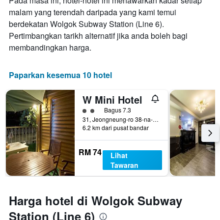
Pada masa ini, hotel-hotel ini menawarkan kadar setiap
malam yang terendah daripada yang kami temui
berdekatan Wolgok Subway Station (Line 6).
Pertimbangkan tarikh alternatif jika anda boleh bagi
membandingkan harga.
Paparkan kesemua 10 hotel
W Mini Hotel
penarafan kelas 2
Bagus 7.3
31, Jeongneung-ro 38-na-gil, (16-18 Jeongneung 1(il)-dong) Seongbuk-gu, Seoul, Korea Selatan
6.2 km dari pusat bandar
RM 74
Lihat
Tawaran
Harga hotel di Wolgok Subway
Station (Line 6)