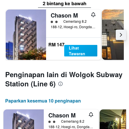
2 bintang ke bawah
Chason M
penarafan kelas 2
Cemerlang 8.2
188-12, Hoegi-ro, Dongdaemun-gu, Seoul, Korea Selatan
RM 147
Lihat
Tawaran
Penginapan lain di Wolgok Subway
Station (Line 6)
Paparkan kesemua 10 penginapan
Chason M
penarafan kelas 2
Cemerlang 8.2
188-12, Hoegi-ro, Dongdaemun-gu, Seoul, Korea Selatan