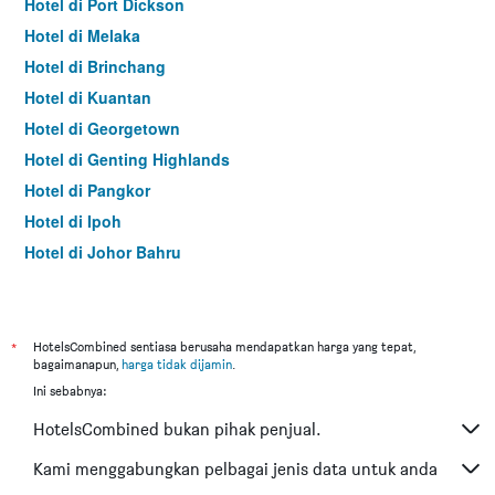
Hotel di Port Dickson
Hotel di Melaka
Hotel di Brinchang
Hotel di Kuantan
Hotel di Georgetown
Hotel di Genting Highlands
Hotel di Pangkor
Hotel di Ipoh
Hotel di Johor Bahru
Hotel di Hat Yai
Hotel di Kota Kinabalu
Hotel di Kuching
*
HotelsCombined sentiasa berusaha mendapatkan harga yang tepat,
bagaimanapun,
harga tidak dijamin
.
Hotel di Tokyo
Ini sebabnya:
Hotel di Batu Feringgi
HotelsCombined bukan pihak penjual.
Hotel di Bangkok
Hotel di Putrajaya
Kami menggabungkan pelbagai jenis data untuk anda