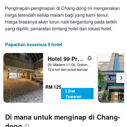
yang
Penginapan-penginapan di Chang-dong ini mengenakan
memaparkan
harga terendah setiap malam bagi yang kami temui.
hari
Harga biasanya akan turun naik bergantung pada tarikh
dalam
seminggu.
yang dipilih, penarafan bintang hotel dan lokasi hotel.
Carta
mempunyai
1
Paparkan kesemua 9 hotel
paksi
Y
Hotel 99 Prestige
yang
memaparkan
29, Madero 11-Gil, Dobong-gu, Seoul, Seoul, Korea Selatan
12.6 km dari pusat bandar
purata
harga
bilik
RM 125
Lihat
Tawaran
Di mana untuk menginap di Chang-
dong