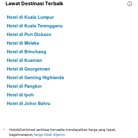
Lawat Destinasi Terbaik
Hotel di Kuala Lumpur
Hotel di Kuala Terengganu
Hotel di Port Dickson
Hotel di Melaka
Hotel di Brinchang
Hotel di Kuantan
Hotel di Georgetown
Hotel di Genting Highlands
Hotel di Pangkor
Hotel di Ipoh
Hotel di Johor Bahru
Hotel di Hat Yai
Hotel di Kota Kinabalu
Hotel di Kuching
*
HotelsCombined sentiasa berusaha mendapatkan harga yang tepat,
bagaimanapun,
harga tidak dijamin
.
Hotel di Tokyo