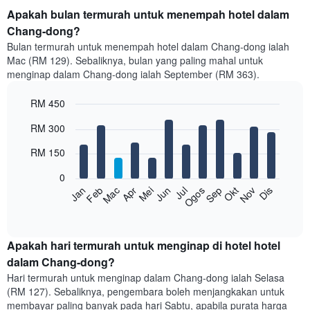
Apakah bulan termurah untuk menempah hotel dalam
Chang-dong?
Bulan termurah untuk menempah hotel dalam Chang-dong ialah
Mac (RM 129). Sebaliknya, bulan yang paling mahal untuk
menginap dalam Chang-dong ialah September (RM 363).
RM 450
Bar
Chart
RM 300
graphic.
chart
with
RM 150
12
bars.
0
Feb
Mei
Ogos
Nov
Mac
Jun
Sep
Dis
Jan
Apr
Jul
Okt
Carta
berikut
End
of
memaparkan
interactive
harga
chart
purata
Apakah hari termurah untuk menginap di hotel hotel
bilik
dalam Chang-dong?
setiap
Hari termurah untuk menginap dalam Chang-dong ialah Selasa
bulan
(RM 127). Sebaliknya, pengembara boleh menjangkakan untuk
Carta
membayar paling banyak pada hari Sabtu, apabila purata harga
mempunyai