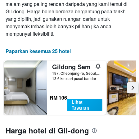
malam yang paling rendah daripada yang kami temui di
sebelum
Gil-dong. Harga boleh berbeza bergantung pada tarikh
penginapan
Carta
yang dipilih, jadi gunakan ruangan carian untuk
mempunyai
menyemak imbas lebih banyak pilihan jika anda
1
mempunyai fleksibiliti.
paksi
Y
yang
Paparkan kesemua 25 hotel
memaparkan
harga
purata
Gildong Sam
bilik
197, Cheonjung-ro, Seoul, Korea Selatan
13.6 km dari pusat bandar
RM 106
Lihat
Tawaran
Harga hotel di Gil-dong