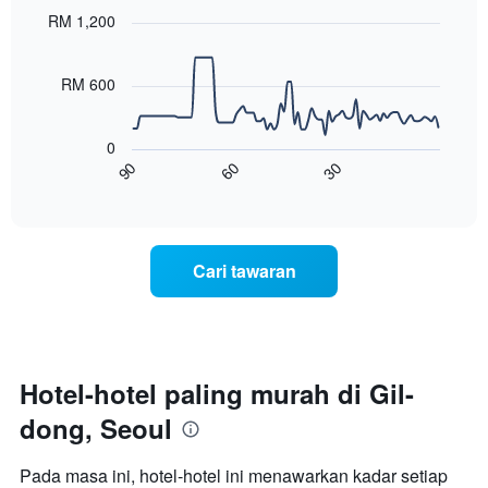
with
yang
RM 1,200
90
memaparkan
data
hari
points.
dalam
RM 600
seminggu.
Carta
Carta
berikut
mempunyai
0
menunjukkan
1
60
30
90
bagaimana
End
paksi
of
harga
interactive
Y
bilik
chart
yang
berubah
memaparkan
menjelang
purata
Cari tawaran
tarikh
harga
menginap
bilik
Carta
mempunyai
1
paksi
Hotel-hotel paling murah di Gil-
X
dong, Seoul
yang
memaparkan
bilangan
Pada masa ini, hotel-hotel ini menawarkan kadar setiap
hari