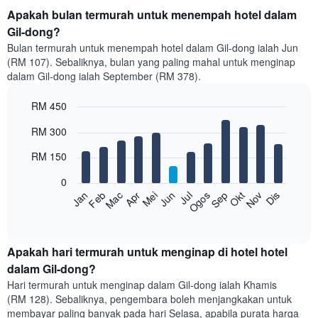
Apakah bulan termurah untuk menempah hotel dalam
Gil-dong?
Bulan termurah untuk menempah hotel dalam Gil-dong ialah Jun
(RM 107). Sebaliknya, bulan yang paling mahal untuk menginap
dalam Gil-dong ialah September (RM 378).
RM 450
Bar
Chart
RM 300
graphic.
chart
with
RM 150
12
bars.
0
Feb
Mei
Ogos
Nov
Mac
Jun
Sep
Dis
Jan
Apr
Jul
Okt
Carta
berikut
End
of
memaparkan
interactive
harga
chart
purata
Apakah hari termurah untuk menginap di hotel hotel
bilik
dalam Gil-dong?
setiap
Hari termurah untuk menginap dalam Gil-dong ialah Khamis
bulan
(RM 128). Sebaliknya, pengembara boleh menjangkakan untuk
Carta
membayar paling banyak pada hari Selasa, apabila purata harga
mempunyai