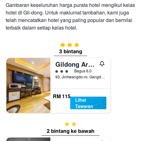
Gambaran keseluruhan harga purata hotel mengikut kelas
hotel di Gil-dong. Untuk maklumat tambahan, kami juga
telah mencatatkan hotel yang paling popular dan bernilai
terbaik dalam setiap kelas hotel.
penarafan kelas 3
3 bintang
Gildong Argo Hotel
penarafan kelas 3
Bagus 6.0
93, Jinhwangdo-ro, Gangdong-gu, Seoul, Korea Selatan
RM 115
Lihat
Tawaran
2 bintang
2 bintang ke bawah