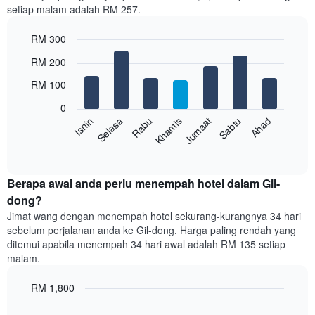
setiap malam adalah RM 257.
1
paksi
RM 300
X
yang
Bar
Chart
RM 200
memaparkan
graphic.
chart
with
bulan.
RM 100
7
Carta
bars.
mempunyai
0
1
Rabu
Khamis
Jumaat
Sabtu
Ahad
Isnin
Selasa
Carta
paksi
berikut
End
Y
of
memaparkan
yang
interactive
harga
chart
memaparkan
purata
Berapa awal anda perlu menempah hotel dalam Gil-
harga
bilik
dong?
purata
setiap
bilik
Jimat wang dengan menempah hotel sekurang-kurangnya 34 hari
hari
sebelum perjalanan anda ke Gil-dong. Harga paling rendah yang
dalam
ditemui apabila menempah 34 hari awal adalah RM 135 setiap
seminggu
malam.
Carta
mempunyai
RM 1,800
1
paksi
Line
Chart
X
graphic.
chart