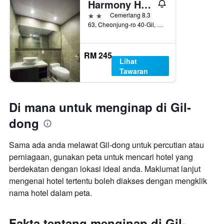
Harmony Hotel
2 bintang
Cemerlang 8.3
63, Cheonjung-ro 40-Gil, Gangdong-gu, Seoul, Korea Selatan
RM 245
Lihat
Tawaran
Di mana untuk menginap di Gil-
dong
Sama ada anda melawat Gil-dong untuk percutian atau
perniagaan, gunakan peta untuk mencari hotel yang
berdekatan dengan lokasi ideal anda. Maklumat lanjut
mengenai hotel tertentu boleh diakses dengan mengklik
nama hotel dalam peta.
Fakta tentang menginap di Gil-