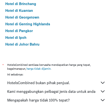
Hotel di Brinchang
Hotel di Kuantan
Hotel di Georgetown
Hotel di Genting Highlands
Hotel di Pangkor
Hotel di Ipoh
Hotel di Johor Bahru
Hotel di Hat Yai
Hotel di Kota Kinabalu
Hotel di Kuching
*
HotelsCombined sentiasa berusaha mendapatkan harga yang tepat,
bagaimanapun,
harga tidak dijamin
.
Hotel di Tokyo
Ini sebabnya:
Hotel di Batu Feringgi
HotelsCombined bukan pihak penjual.
Hotel di Bangkok
Hotel di Putrajaya
Kami menggabungkan pelbagai jenis data untuk anda
Hotel di Shah Alam
Mengapakah harga tidak 100% tepat?
Hotel di Kota Bharu