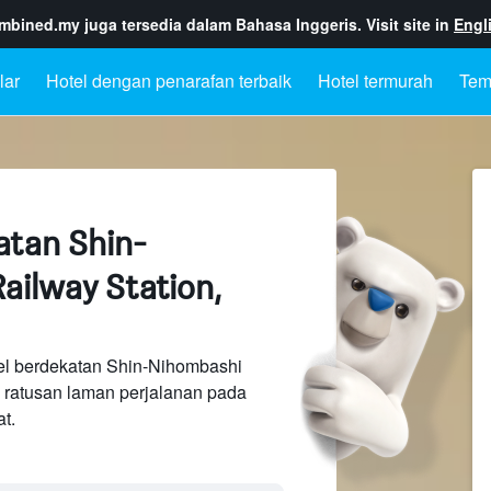
ombined.my
juga tersedia dalam Bahasa Inggeris. Visit site in
Engl
lar
Hotel dengan penarafan terbaik
Hotel termurah
Tem
atan Shin-
ailway Station,
el berdekatan Shin-Nihombashi
a ratusan laman perjalanan pada
t.