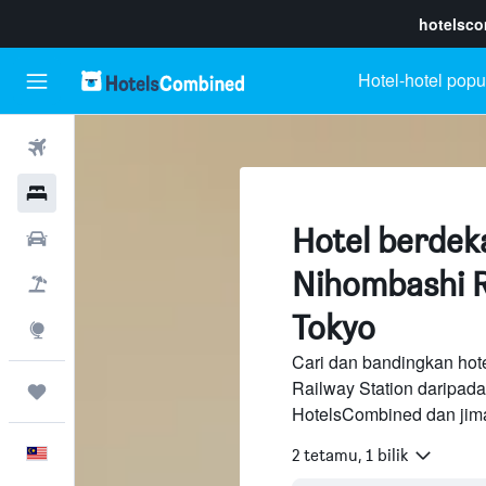
hotelsc
Hotel-hotel popu
Penerbangan
Hotel
Hotel berdek
Sewaan Kereta
Nihombashi R
Pakej
Tokyo
Eksplorasi
Cari dan bandingkan hot
Railway Station daripad
Perjalanan
HotelsCombined dan jima
Melayu
2 tetamu, 1 bilik