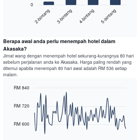
yang
0
berikut
menunjukkan
2-bintang
3-bintang
4-bintang
5-bintang
memaparkan
kategori
purata
hotel
End
harga
mengikut
of
bilik
interactive
bintang.
hujung
chart
Carta
Berapa awal anda perlu menempah hotel dalam
minggu
mempunyai
ini
Akasaka?
1
yang
paksi
Jimat wang dengan menempah hotel sekurang-kurangnya 80 hari
ditemui
Y
sebelum perjalanan anda ke Akasaka. Harga paling rendah yang
dalam
yang
ditemui apabila menempah 80 hari awal adalah RM 536 setiap
3
memaparkan
malam.
hari
harga
lalu
purata
RM 840
yang
bilik
diagregatkan
Line
Chart
malam
graphic.
chart
mengikut
ini
with
RM 720
penarafan
yang
90
bintang
ditemui
data
Carta
points.
dalam
RM 600
mempunyai
3
1
Carta
hari
paksi
berikut
lalu