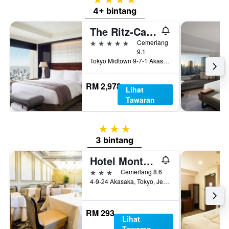
4+ bintang
The Ritz-Carlton, Tokyo
5 bintang
Cemerlang
9.1
Tokyo Midtown 9-7-1 Akasaka Minato-ku, Tokyo, Jepun
RM 2,978
Lihat
Tawaran
3 bintang
3 bintang
Hotel Monterey Akasaka
3 bintang
Cemerlang 8.6
4-9-24 Akasaka, Tokyo, Jepun
RM 293
Lihat