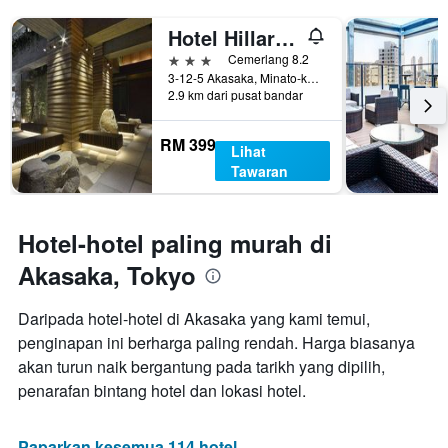
Y
hari
yang
Hotel Hillarys Akasaka
lalu
memaparkan
harga
3 bintang
Cemerlang 8.2
purata
3-12-5 Akasaka, Minato-ku, Tokyo, Jepun
2.9 km dari pusat bandar
bilik
RM 399
Lihat
Tawaran
Hotel-hotel paling murah di
Akasaka, Tokyo
Daripada hotel-hotel di Akasaka yang kami temui,
penginapan ini berharga paling rendah. Harga biasanya
akan turun naik bergantung pada tarikh yang dipilih,
penarafan bintang hotel dan lokasi hotel.
Paparkan kesemua 114 hotel