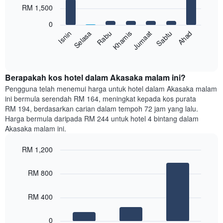
with
bulan.
RM 1,500
7
Carta
bars.
mempunyai
0
1
Sabtu
Khamis
Selasa
Ahad
Jumaat
Rabu
Isnin
Carta
paksi
berikut
End
Y
of
memaparkan
yang
interactive
harga
chart
memaparkan
purata
Berapakah kos hotel dalam Akasaka malam ini?
harga
bilik
Pengguna telah menemui harga untuk hotel dalam Akasaka malam
purata
setiap
bilik
ini bermula serendah RM 164, meningkat kepada kos purata
hari
RM 194, berdasarkan carian dalam tempoh 72 jam yang lalu.
dalam
Harga bermula daripada RM 244 untuk hotel 4 bintang dalam
seminggu
Akasaka malam ini.
Carta
mempunyai
RM 1,200
1
paksi
Bar
Chart
graphic.
chart
X
RM 800
with
yang
3
memaparkan
bars.
RM 400
hari
dalam
Carta
seminggu.
0
berikut