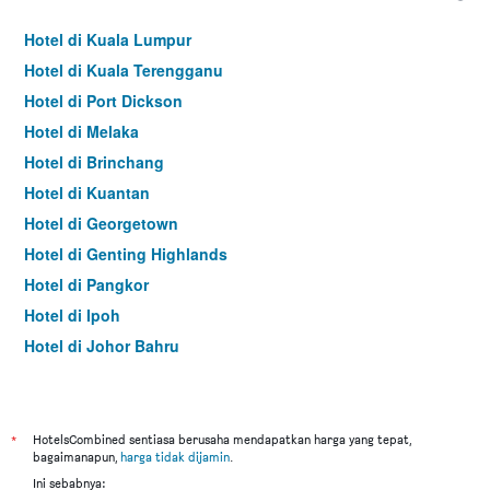
Hotel di Kuala Lumpur
Hotel di Kuala Terengganu
Hotel di Port Dickson
Hotel di Melaka
Hotel di Brinchang
Hotel di Kuantan
Hotel di Georgetown
Hotel di Genting Highlands
Hotel di Pangkor
Hotel di Ipoh
Hotel di Johor Bahru
Hotel di Hat Yai
Hotel di Kota Kinabalu
Hotel di Kuching
*
HotelsCombined sentiasa berusaha mendapatkan harga yang tepat,
bagaimanapun,
harga tidak dijamin
.
Hotel di Batu Feringgi
Ini sebabnya: