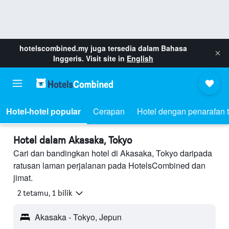
hotelscombined.my
juga tersedia dalam Bahasa
Inggeris. Visit site in
English
Hotel-hotel popular
Cerapan
Hotel dengan penarafan t
Hotel dalam Akasaka, Tokyo
Cari dan bandingkan hotel di Akasaka, Tokyo daripada
ratusan laman perjalanan pada HotelsCombined dan
jimat.
2 tetamu, 1 bilik
Akasaka - Tokyo, Jepun