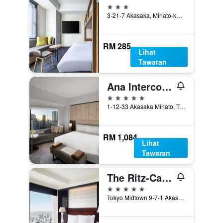
3 bintang
3-21-7 Akasaka, Minato-ku, Tokyo, Jepun
RM 285
Lihat
Tawaran
Ana Intercontinental Tokyo By IHG
5 bintang
1-12-33 Akasaka Minato, Tokyo, Jepun
RM 1,084
Lihat
Tawaran
The Ritz-Carlton, Tokyo
5 bintang
Tokyo Midtown 9-7-1 Akasaka Minato-ku, Tokyo, Jepun