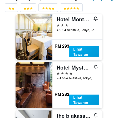
Hotel Monterey Akasaka
3 bintang
4-9-24 Akasaka, Tokyo, Jepun
RM 293
Lihat
Tawaran
Hotel Mystays Premier Akasaka
4 bintang
2-17-54 Akasaka, Tokyo, Jepun
RM 282
Lihat
Tawaran
the b akasaka-mitsuke