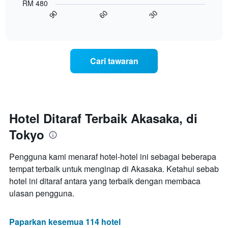
RM 480
X
menunjukkan
90
60
30
yang
bagaimana
End
memaparkan
of
harga
interactive
kategori
bilik
chart
hotel
berubah
mengikut
menjelang
Cari tawaran
bintang.
tarikh
Carta
menginap
mempunyai
Carta
1
mempunyai
paksi
1
Y
paksi
Hotel Ditaraf Terbaik Akasaka, di
yang
X
memaparkan
Tokyo
yang
harga
memaparkan
purata
bilangan
Pengguna kami menaraf hotel-hotel ini sebagai beberapa
bilik
hari
hujung
tempat terbaik untuk menginap di Akasaka. Ketahui sebab
sebelum
minggu
hotel ini ditaraf antara yang terbaik dengan membaca
penginapan
ini
Carta
ulasan pengguna.
yang
mempunyai
ditemui
1
dalam
paksi
Paparkan kesemua 114 hotel
3