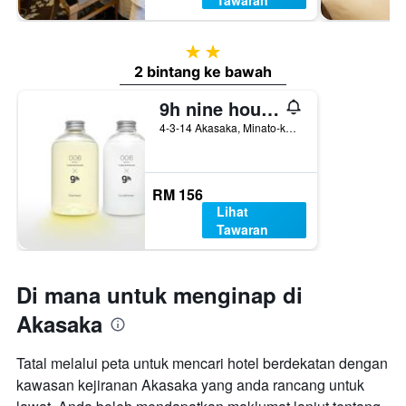
Tawaran
2 bintang
2 bintang ke bawah
9h nine hours Akasaka
4-3-14 Akasaka, Minato-ku, Tokyo, Jepun
RM 156
Lihat
Tawaran
Di mana untuk menginap di
Akasaka
Tatal melalui peta untuk mencari hotel berdekatan dengan
kawasan kejiranan Akasaka yang anda rancang untuk