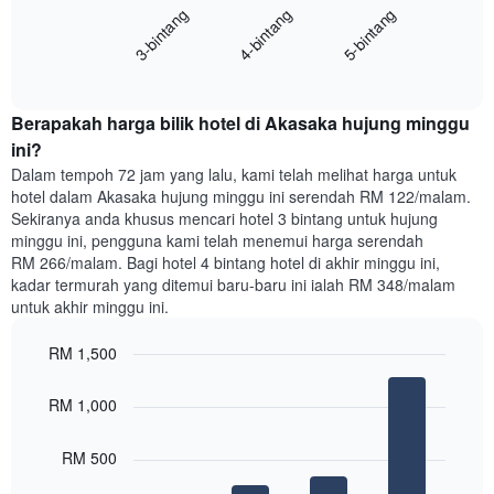
Carta
4-bintang
5-bintang
3-bintang
memaparkan
mempunyai
harga
1
End
purata
paksi
of
satu
interactive
Y
bilik
chart
yang
Berapakah harga bilik hotel di Akasaka hujung minggu
malam
memaparkan
ini
ini?
purata
yang
Dalam tempoh 72 jam yang lalu, kami telah melihat harga untuk
harga
ditemui
hotel dalam Akasaka hujung minggu ini serendah RM 122/malam.
bilik
dalam
Sekiranya anda khusus mencari hotel 3 bintang untuk hujung
3
minggu ini, pengguna kami telah menemui harga serendah
hari
RM 266/malam. Bagi hotel 4 bintang hotel di akhir minggu ini,
lalu
kadar termurah yang ditemui baru-baru ini ialah RM 348/malam
yang
untuk akhir minggu ini.
diagregatkan
mengikut
RM 1,500
penarafan
bintang
Bar
Chart
Carta
graphic.
chart
RM 1,000
with
mempunyai
4
1
bars.
RM 500
paksi
X
Carta