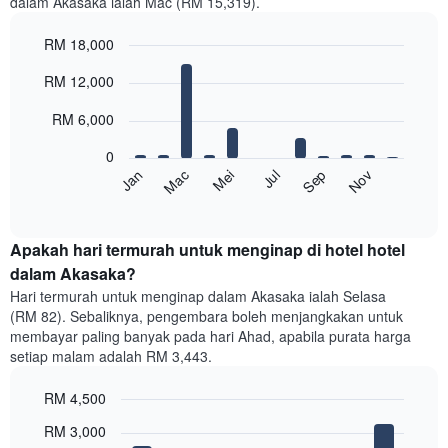
dalam Akasaka ialah Mac (RM 15,319).
RM 18,000
Bar
Chart
RM 12,000
graphic.
chart
with
12
RM 6,000
bars.
0
Carta
Mei
Nov
Jan
Jul
Mac
Sep
berikut
End
of
memaparkan
interactive
harga
chart
purata
Apakah hari termurah untuk menginap di hotel hotel
bilik
dalam Akasaka?
setiap
Hari termurah untuk menginap dalam Akasaka ialah Selasa
bulan
(RM 82). Sebaliknya, pengembara boleh menjangkakan untuk
Carta
membayar paling banyak pada hari Ahad, apabila purata harga
mempunyai
setiap malam adalah RM 3,443.
1
paksi
RM 4,500
X
yang
Bar
Chart
RM 3,000
memaparkan
graphic.
chart