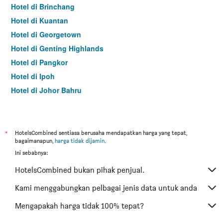
Hotel di Brinchang
Hotel di Kuantan
Hotel di Georgetown
Hotel di Genting Highlands
Hotel di Pangkor
Hotel di Ipoh
Hotel di Johor Bahru
Hotel di Hat Yai
Hotel di Kota Kinabalu
Hotel di Kuching
*
HotelsCombined sentiasa berusaha mendapatkan harga yang tepat,
bagaimanapun,
harga tidak dijamin
.
Hotel di Batu Feringgi
Ini sebabnya:
Hotel di Bangkok
HotelsCombined bukan pihak penjual.
Hotel di Putrajaya
Hotel di Shah Alam
Kami menggabungkan pelbagai jenis data untuk anda
Hotel di Kota Bharu
Mengapakah harga tidak 100% tepat?
Hotel di Mersing