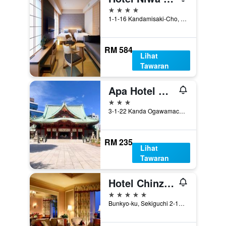
4 bintang
1-1-16 Kandamisaki-Cho, Chiyoda-ku, Tokyo, Jepun
RM 584
Lihat
Tawaran
Apa Hotel Kanda Jimbocho Ekihigashi
3 bintang
3-1-22 Kanda Ogawamachi, Tokyo, Jepun
RM 235
Lihat
Tawaran
Hotel Chinzanso Tokyo
5 bintang
Bunkyo-ku, Sekiguchi 2-10-8, Tokyo, Jepun