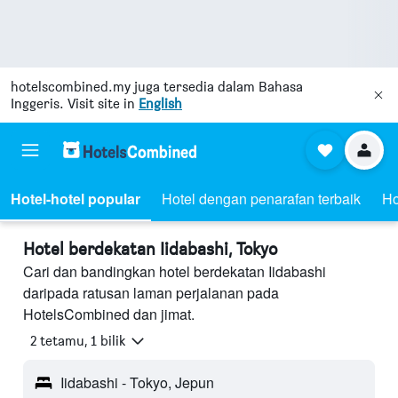
hotelscombined.my
juga tersedia dalam Bahasa
Inggeris. Visit site in
English
Hotel-hotel popular
Hotel dengan penarafan terbaik
Ho
Hotel berdekatan Iidabashi, Tokyo
Cari dan bandingkan hotel berdekatan Iidabashi
daripada ratusan laman perjalanan pada
HotelsCombined dan jimat.
2 tetamu, 1 bilik
Iidabashi - Tokyo, Jepun