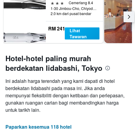
3 bintang
Cemerlang 8.4
1-30 Jimbou-Cho, Chiyoda-ku, Tokyo, Jepun
2.0 km dari pusat bandar
RM 241
Lihat
Tawaran
Hotel-hotel paling murah
berdekatan Iidabashi, Tokyo
Ini adalah harga terendah yang kami dapati di hotel
berdekatan Iidabashi pada masa ini. Jika anda
mempunyai fleksibiliti dengan ketibaan dan perlepasan,
gunakan ruangan carian bagi membandingkan harga
untuk tarikh lain.
Paparkan kesemua 118 hotel