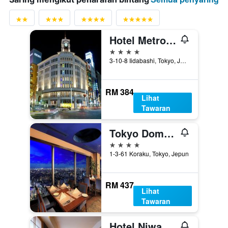
Hotel Metropolitan Edmont Tokyo
4 bintang
3-10-8 Iidabashi, Tokyo, Jepun
RM 384
Lihat
Tawaran
Tokyo Dome Hotel
4 bintang
1-3-61 Koraku, Tokyo, Jepun
RM 437
Lihat
Tawaran
Hotel Niwa Tokyo