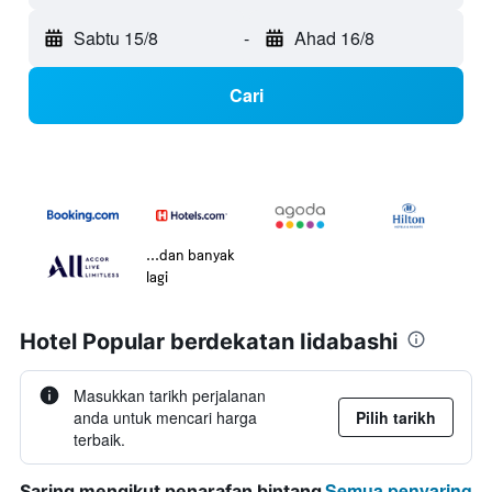
Sabtu 15/8
-
Ahad 16/8
Cari
...dan banyak
lagi
Hotel Popular berdekatan Iidabashi
Masukkan tarikh perjalanan
anda untuk mencari harga
Pilih tarikh
terbaik.
Semua penyaring
Saring mengikut penarafan bintang