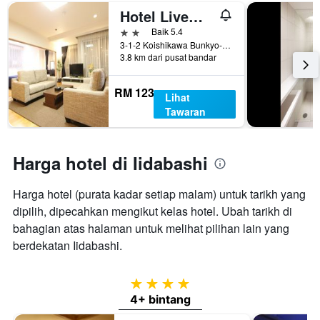
Hotel Livemax Korakuen
2 bintang
Baik 5.4
3-1-2 Koishikawa Bunkyo-ku, Tokyo, Jepun
3.8 km dari pusat bandar
RM 123
Lihat
Tawaran
Harga hotel di Iidabashi
Harga hotel (purata kadar setiap malam) untuk tarikh yang
dipilih, dipecahkan mengikut kelas hotel. Ubah tarikh di
bahagian atas halaman untuk melihat pilihan lain yang
berdekatan Iidabashi.
4 bintang
4+ bintang