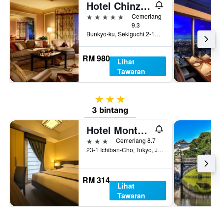
Hotel Chinzanso Tokyo
5 bintang
Cemerlang
9.3
Bunkyo-ku, Sekiguchi 2-10-8, Tokyo, Jepun
RM 980
Lihat
Tawaran
3 bintang
3 bintang
Hotel Monterey Hanzomon
3 bintang
Cemerlang 8.7
23-1 Ichiban-Cho, Tokyo, Jepun
RM 314
Lihat
Tawaran