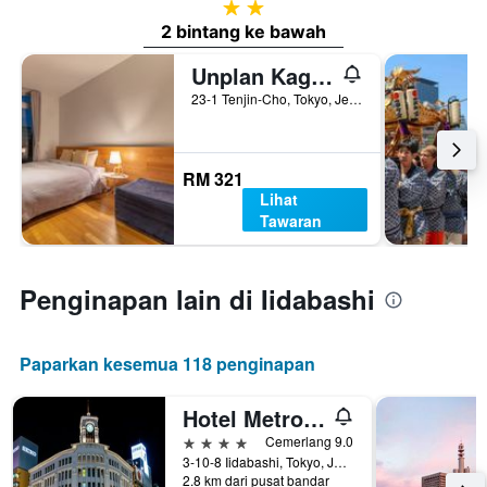
2 bintang
2 bintang ke bawah
Unplan Kagurazaka - Hostel
23-1 Tenjin-Cho, Tokyo, Jepun
RM 321
Lihat
Tawaran
Penginapan lain di Iidabashi
Paparkan kesemua 118 penginapan
Hotel Metropolitan Edmont Tokyo
4 bintang
Cemerlang 9.0
3-10-8 Iidabashi, Tokyo, Jepun
2.8 km dari pusat bandar