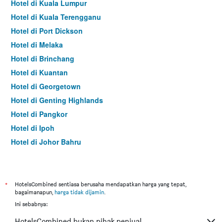
Hotel di Kuala Lumpur
Hotel di Kuala Terengganu
Hotel di Port Dickson
Hotel di Melaka
Hotel di Brinchang
Hotel di Kuantan
Hotel di Georgetown
Hotel di Genting Highlands
Hotel di Pangkor
Hotel di Ipoh
Hotel di Johor Bahru
Hotel di Hat Yai
Hotel di Kota Kinabalu
Hotel di Kuching
*
HotelsCombined sentiasa berusaha mendapatkan harga yang tepat,
bagaimanapun,
harga tidak dijamin
.
Hotel di Batu Feringgi
Ini sebabnya:
Hotel di Bangkok
HotelsCombined bukan pihak penjual.