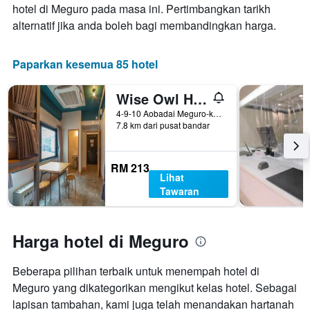
hotel di Meguro pada masa ini. Pertimbangkan tarikh
sebelum
alternatif jika anda boleh bagi membandingkan harga.
penginapan
Carta
mempunyai
Paparkan kesemua 85 hotel
1
paksi
Y
Wise Owl Hostels Shibuya
yang
4-9-10 Aobadai Meguro-ku, Tokyo, Jepun
memaparkan
7.8 km dari pusat bandar
harga
purata
bilik
RM 213
Lihat
Tawaran
Harga hotel di Meguro
Beberapa pilihan terbaik untuk menempah hotel di
Meguro yang dikategorikan mengikut kelas hotel. Sebagai
lapisan tambahan, kami juga telah menandakan hartanah