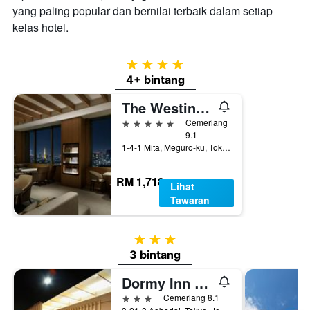
yang paling popular dan bernilai terbaik dalam setiap
kelas hotel.
4 bintang
4+ bintang
The Westin Tokyo
5 bintang
Cemerlang
9.1
1-4-1 Mita, Meguro-ku, Tokyo, Jepun
RM 1,718
Lihat
Tawaran
3 bintang
3 bintang
Dormy Inn Express Meguro Aobadai Hot Spring
3 bintang
Cemerlang 8.1