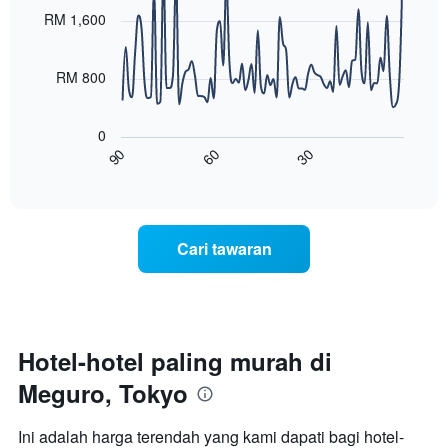
with
yang
RM 1,600
90
memaparkan
data
hari
points.
dalam
RM 800
seminggu.
Carta
Carta
berikut
mempunyai
0
menunjukkan
1
60
30
90
bagaimana
End
paksi
of
harga
interactive
Y
bilik
chart
yang
berubah
memaparkan
menjelang
purata
Cari tawaran
tarikh
harga
menginap
bilik
Carta
mempunyai
1
paksi
Hotel-hotel paling murah di
X
Meguro, Tokyo
yang
memaparkan
bilangan
Ini adalah harga terendah yang kami dapati bagi hotel-
hari