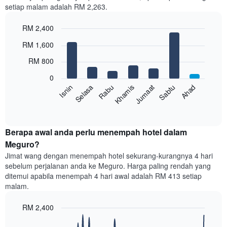
setiap malam adalah RM 2,263.
1
paksi
RM 2,400
X
yang
Bar
Chart
RM 1,600
memaparkan
graphic.
chart
with
bulan.
RM 800
7
Carta
bars.
mempunyai
0
1
Sabtu
Khamis
Selasa
Ahad
Jumaat
Rabu
Isnin
Carta
paksi
berikut
End
Y
of
memaparkan
yang
interactive
harga
chart
memaparkan
purata
Berapa awal anda perlu menempah hotel dalam
harga
bilik
Meguro?
purata
setiap
bilik
Jimat wang dengan menempah hotel sekurang-kurangnya 4 hari
hari
sebelum perjalanan anda ke Meguro. Harga paling rendah yang
dalam
ditemui apabila menempah 4 hari awal adalah RM 413 setiap
seminggu
malam.
Carta
mempunyai
RM 2,400
1
paksi
Line
Chart
X
graphic.
chart