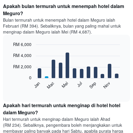
Apakah bulan termurah untuk menempah hotel dalam
Meguro?
Bulan termurah untuk menempah hotel dalam Meguro ialah
Februari (RM 394). Sebaliknya, bulan yang paling mahal untuk
menginap dalam Meguro ialah Mei (RM 4,687).
RM 6,000
Bar
Chart
RM 4,000
graphic.
chart
with
12
RM 2,000
bars.
0
Carta
Mei
Nov
Mac
Sep
Jan
Jul
berikut
End
of
memaparkan
interactive
harga
chart
purata
Apakah hari termurah untuk menginap di hotel hotel
bilik
dalam Meguro?
setiap
Hari termurah untuk menginap dalam Meguro ialah Ahad
bulan
(RM 234). Sebaliknya, pengembara boleh menjangkakan untuk
Carta
membayar paling banyak pada hari Sabtu, apabila purata harga
mempunyai