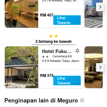
3-21-8 Aobadai, Tokyo, Jepun
RM 407
Lihat
Tawaran
2 bintang
2 bintang ke bawah
Hotel Fukudaya
2 bintang
Cemerlang 8.8
4-5-9 Aobadai, Tokyo, Jepun
RM 375
Lihat
Tawaran
Penginapan lain di Meguro