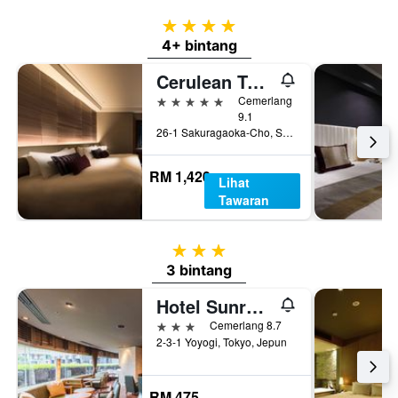
4 bintang
4+ bintang
Cerulean Tower Tokyu Hotel, A Pan Pacific Partner Hotel
5 bintang
Cemerlang
9.1
26-1 Sakuragaoka-Cho, Shibuya-ku, Tokyo, Jepun
RM 1,420
Lihat
Tawaran
3 bintang
3 bintang
Hotel Sunroute Plaza Shinjuku
3 bintang
Cemerlang 8.7
2-3-1 Yoyogi, Tokyo, Jepun
RM 475