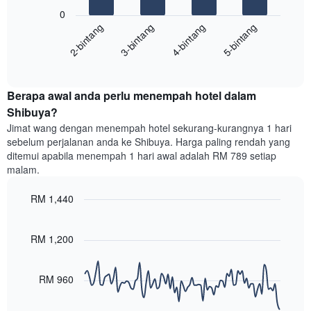
Carta
yang
0
berikut
menunjukkan
2-bintang
3-bintang
4-bintang
5-bintang
memaparkan
kategori
purata
hotel
End
harga
mengikut
of
bilik
interactive
bintang.
hujung
chart
Carta
Berapa awal anda perlu menempah hotel dalam
minggu
mempunyai
ini
Shibuya?
1
yang
paksi
Jimat wang dengan menempah hotel sekurang-kurangnya 1 hari
ditemui
Y
sebelum perjalanan anda ke Shibuya. Harga paling rendah yang
dalam
yang
ditemui apabila menempah 1 hari awal adalah RM 789 setiap
3
memaparkan
malam.
hari
harga
lalu
purata
RM 1,440
yang
bilik
diagregatkan
Line
Chart
malam
graphic.
chart
mengikut
ini
with
RM 1,200
penarafan
yang
90
bintang
ditemui
data
Carta
points.
dalam
RM 960
mempunyai
3
1
Carta
hari
paksi
berikut