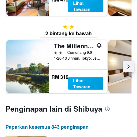
Lihat
Tawaran
2 bintang
2 bintang ke bawah
The Millennials Shibuya
2 bintang
Cemerlang 9.0
1-20-13 Jinnan, Tokyo, Jepun
RM 319
Lihat
Tawaran
Penginapan lain di Shibuya
Paparkan kesemua 843 penginapan