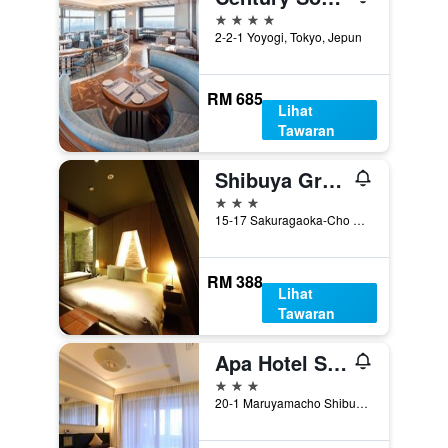
4 bintang
2-2-1 Yoyogi, Tokyo, Jepun
RM 685
Lihat
Tawaran
Shibuya Granbell Hotel
3 bintang
15-17 Sakuragaoka-Cho Shibuya-ku, Tokyo, Jepun
RM 388
Lihat
Tawaran
Apa Hotel Shibuya Dogenzakaue
3 bintang
20-1 Maruyamacho Shibuya-ku, Tokyo, Jepun