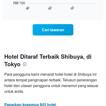
lalu
RM 720
X
menunjukkan
60
30
90
yang
bagaimana
End
memaparkan
of
harga
interactive
kategori
bilik
chart
hotel
berubah
mengikut
menjelang
Cari tawaran
bintang.
tarikh
Carta
menginap
mempunyai
Carta
1
mempunyai
paksi
1
Y
paksi
Hotel Ditaraf Terbaik Shibuya, di
yang
X
memaparkan
Tokyo
yang
harga
memaparkan
purata
bilangan
Para pengguna kami menaraf hotel-hotel di Shibuya ini
bilik
hari
hujung
antara tempat penginapan terbaik. Telusuri penerangan
sebelum
minggu
hotel dan ulasan pengguna untuk menemui yang sesuai
penginapan
ini
Carta
untuk anda.
yang
mempunyai
ditemui
1
dalam
paksi
Paparkan kesemua 843 hotel