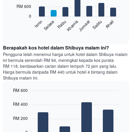
with
bulan.
RM 600
7
Carta
bars.
mempunyai
0
1
Sabtu
Khamis
Selasa
Ahad
Jumaat
Rabu
Isnin
Carta
paksi
berikut
End
Y
of
memaparkan
yang
interactive
harga
chart
memaparkan
purata
Berapakah kos hotel dalam Shibuya malam ini?
harga
bilik
Pengguna telah menemui harga untuk hotel dalam Shibuya malam
purata
setiap
bilik
ini bermula serendah RM 94, meningkat kepada kos purata
hari
RM 118, berdasarkan carian dalam tempoh 72 jam yang lalu.
dalam
Harga bermula daripada RM 440 untuk hotel 4 bintang dalam
seminggu
Shibuya malam ini.
Carta
mempunyai
RM 600
1
paksi
Bar
Chart
graphic.
chart
X
RM 400
with
yang
4
memaparkan
bars.
RM 200
hari
dalam
Carta
seminggu.