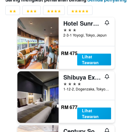
Hotel Sunroute Plaza Shinjuku
3 bintang
2-3-1 Yoyogi, Tokyo, Jepun
RM 475
Lihat
Tawaran
Shibuya Excel Hotel Tokyu
4 bintang
1-12-2, Dogenzaka, Tokyo, Jepun
RM 677
Lihat
Tawaran
Century Southern Tower Hotel