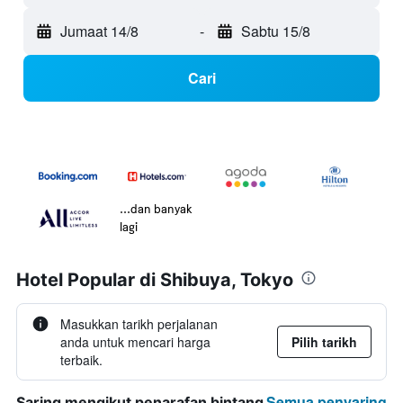
Jumaat 14/8
-
Sabtu 15/8
Cari
...dan banyak
lagi
Hotel Popular di Shibuya, Tokyo
Masukkan tarikh perjalanan
anda untuk mencari harga
Pilih tarikh
terbaik.
Semua penyaring
Saring mengikut penarafan bintang