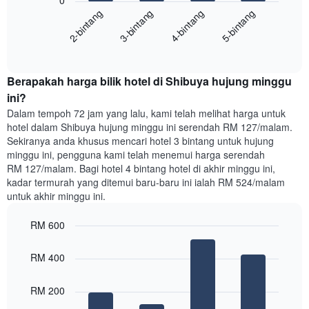
0
berikut
Carta
2-bintang
3-bintang
4-bintang
5-bintang
memaparkan
mempunyai
harga
1
End
purata
paksi
of
satu
interactive
Y
bilik
chart
yang
Berapakah harga bilik hotel di Shibuya hujung minggu
malam
memaparkan
ini
ini?
purata
yang
Dalam tempoh 72 jam yang lalu, kami telah melihat harga untuk
harga
ditemui
hotel dalam Shibuya hujung minggu ini serendah RM 127/malam.
bilik
dalam
Sekiranya anda khusus mencari hotel 3 bintang untuk hujung
3
minggu ini, pengguna kami telah menemui harga serendah
hari
RM 127/malam. Bagi hotel 4 bintang hotel di akhir minggu ini,
lalu
kadar termurah yang ditemui baru-baru ini ialah RM 524/malam
yang
untuk akhir minggu ini.
diagregatkan
mengikut
RM 600
penarafan
bintang
Bar
Chart
Carta
graphic.
chart
RM 400
with
mempunyai
4
1
bars.
RM 200
paksi
X