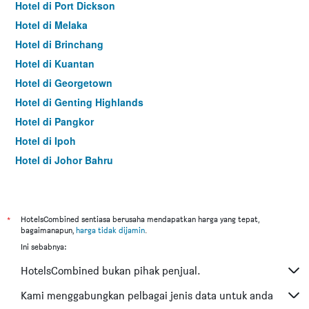
Hotel di Port Dickson
Hotel di Melaka
Hotel di Brinchang
Hotel di Kuantan
Hotel di Georgetown
Hotel di Genting Highlands
Hotel di Pangkor
Hotel di Ipoh
Hotel di Johor Bahru
Hotel di Hat Yai
Hotel di Kota Kinabalu
Hotel di Kuching
*
HotelsCombined sentiasa berusaha mendapatkan harga yang tepat,
bagaimanapun,
harga tidak dijamin
.
Hotel di Batu Feringgi
Ini sebabnya:
Hotel di Bangkok
HotelsCombined bukan pihak penjual.
Hotel di Putrajaya
Hotel di Shah Alam
Kami menggabungkan pelbagai jenis data untuk anda