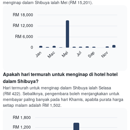
menginap dalam Shibuya ialah Mei (RM 15,201).
RM 18,000
Bar
Chart
RM 12,000
graphic.
chart
with
12
RM 6,000
bars.
0
Carta
Mei
Nov
Jan
Jul
Mac
Sep
berikut
End
of
memaparkan
interactive
harga
chart
purata
Apakah hari termurah untuk menginap di hotel hotel
bilik
dalam Shibuya?
setiap
Hari termurah untuk menginap dalam Shibuya ialah Selasa
bulan
(RM 422). Sebaliknya, pengembara boleh menjangkakan untuk
Carta
membayar paling banyak pada hari Khamis, apabila purata harga
mempunyai
setiap malam adalah RM 1,502.
1
paksi
RM 1,800
X
yang
Bar
Chart
RM 1,200
memaparkan
graphic.
chart