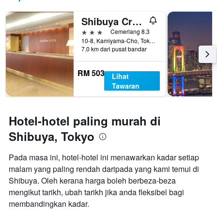
3
Y
hari
yang
Shibuya Creston Hotel
lalu
memaparkan
harga
3 bintang
Cemerlang 8.3
purata
10-8, Kamiyama-Cho, Tokyo, Jepun
7.0 km dari pusat bandar
bilik
RM 503
Lihat
Tawaran
Hotel-hotel paling murah di
Shibuya, Tokyo
Pada masa ini, hotel-hotel ini menawarkan kadar setiap
malam yang paling rendah daripada yang kami temui di
Shibuya. Oleh kerana harga boleh berbeza-beza
mengikut tarikh, ubah tarikh jika anda fleksibel bagi
membandingkan kadar.