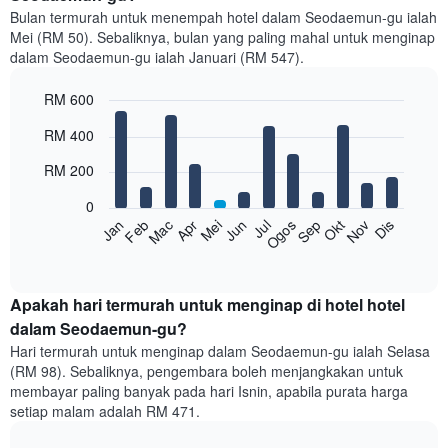
Bulan termurah untuk menempah hotel dalam Seodaemun-gu ialah
Mei (RM 50). Sebaliknya, bulan yang paling mahal untuk menginap
dalam Seodaemun-gu ialah Januari (RM 547).
RM 600
Bar
Chart
RM 400
graphic.
chart
with
RM 200
12
bars.
0
Feb
Mei
Ogos
Nov
Mac
Jun
Sep
Dis
Jan
Apr
Jul
Okt
Carta
berikut
End
of
memaparkan
interactive
harga
chart
purata
Apakah hari termurah untuk menginap di hotel hotel
bilik
dalam Seodaemun-gu?
setiap
Hari termurah untuk menginap dalam Seodaemun-gu ialah Selasa
bulan
(RM 98). Sebaliknya, pengembara boleh menjangkakan untuk
Carta
membayar paling banyak pada hari Isnin, apabila purata harga
mempunyai
setiap malam adalah RM 471.
1
paksi