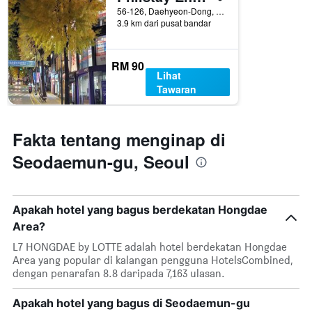
Carta
56-126, Daehyeon-Dong, Seodaemun-gu, Seoul, Korea Selatan
yang
mempunyai
3.9 km dari pusat bandar
ditemui
1
dalam
paksi
3
Y
RM 90
hari
yang
Lihat
lalu
memaparkan
Tawaran
harga
purata
bilik
Fakta tentang menginap di
Seodaemun-gu, Seoul
Apakah hotel yang bagus berdekatan Hongdae
Area?
L7 HONGDAE by LOTTE adalah hotel berdekatan Hongdae
Area yang popular di kalangan pengguna HotelsCombined,
dengan penarafan 8.8 daripada 7,163 ulasan.
Apakah hotel yang bagus di Seodaemun-gu