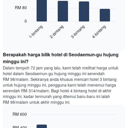
4
hari
bars.
dalam
RM 80
seminggu.
Carta
Carta
0
berikut
mempunyai
1-bintang
2-bintang
3-bintang
4-bintang
memaparkan
1
harga
paksi
End
purata
Y
of
satu
yang
interactive
bilik
chart
memaparkan
Berapakah harga bilik hotel di Seodaemun-gu hujung
malam
purata
ini
minggu ini?
harga
yang
bilik
Dalam tempoh 72 jam yang lalu, kami telah melihat harga untuk
ditemui
hotel dalam Seodaemun-gu hujung minggu ini serendah
dalam
RM 98/malam. Sekiranya anda khusus mencari hotel 3 bintang
3
untuk hujung minggu ini, pengguna kami telah menemui harga
hari
serendah RM 314/malam. Bagi hotel 4 bintang hotel di akhir
lalu
minggu ini, kadar termurah yang ditemui baru-baru ini ialah
yang
RM 98/malam untuk akhir minggu ini.
diagregatkan
mengikut
RM 600
penarafan
bintang
Bar
Chart
Carta
graphic.
chart
RM 400