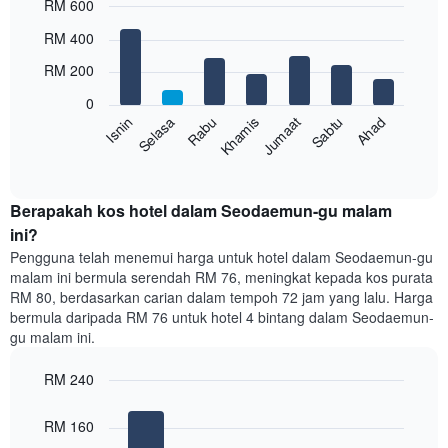
RM 600
X
yang
Bar
Chart
RM 400
memaparkan
graphic.
chart
with
bulan.
RM 200
7
Carta
bars.
mempunyai
0
1
Rabu
Khamis
Jumaat
Sabtu
Ahad
Isnin
Selasa
Carta
paksi
berikut
End
Y
of
memaparkan
yang
interactive
harga
chart
memaparkan
purata
Berapakah kos hotel dalam Seodaemun-gu malam
harga
bilik
ini?
purata
setiap
bilik
Pengguna telah menemui harga untuk hotel dalam Seodaemun-gu
hari
malam ini bermula serendah RM 76, meningkat kepada kos purata
dalam
RM 80, berdasarkan carian dalam tempoh 72 jam yang lalu. Harga
seminggu
bermula daripada RM 76 untuk hotel 4 bintang dalam Seodaemun-
Carta
gu malam ini.
mempunyai
1
paksi
RM 240
X
Bar
Chart
yang
graphic.
chart
RM 160
with
memaparkan