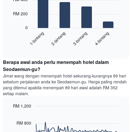
with
mempunyai
4
1
bars.
RM 200
paksi
X
Carta
yang
0
berikut
menunjukkan
1-bintang
2-bintang
3-bintang
4-bintang
memaparkan
kategori
purata
hotel
End
harga
mengikut
of
bilik
interactive
bintang.
hujung
chart
Carta
Berapa awal anda perlu menempah hotel dalam
minggu
mempunyai
ini
Seodaemun-gu?
1
yang
paksi
Jimat wang dengan menempah hotel sekurang-kurangnya 89 hari
ditemui
Y
sebelum perjalanan anda ke Seodaemun-gu. Harga paling rendah
dalam
yang
yang ditemui apabila menempah 89 hari awal adalah RM 352
3
memaparkan
setiap malam.
hari
harga
lalu
purata
RM 1,200
yang
bilik
diagregatkan
Line
Chart
malam
graphic.
chart
mengikut
ini
with
RM 800
penarafan
yang
90
bintang
ditemui
data