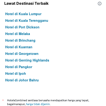
Lawat Destinasi Terbaik
Hotel di Kuala Lumpur
Hotel di Kuala Terengganu
Hotel di Port Dickson
Hotel di Melaka
Hotel di Brinchang
Hotel di Kuantan
Hotel di Georgetown
Hotel di Genting Highlands
Hotel di Pangkor
Hotel di Ipoh
Hotel di Johor Bahru
Hotel di Hat Yai
Hotel di Kota Kinabalu
Hotel di Kuching
*
HotelsCombined sentiasa berusaha mendapatkan harga yang tepat,
bagaimanapun,
harga tidak dijamin
.