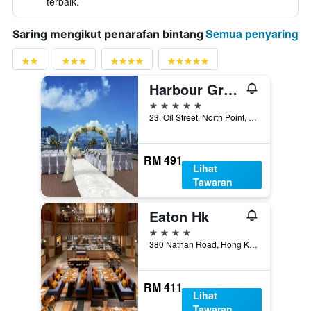
terbaik.
Semua penyaring
Saring mengikut penarafan bintang
Harbour Grand Hong Kong
5 bintang
23, Oil Street, North Point, Hong Kong, Hong Kong
RM 491
Lihat
Tawaran
Eaton Hk
4 bintang
380 Nathan Road, Hong Kong, Hong Kong
RM 411
Lihat
Tawaran