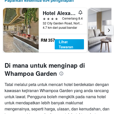
Paparkan kesemua 654 penginapan
Hotel Alexandra
4 bintang
Cemerlang 8.4
32 City Garden Road, North Point, Hong Kong, Hong Kong
4.7 km dari pusat bandar
RM 357
Lihat
Tawaran
Di mana untuk menginap di
Whampoa Garden
Tatal melalui peta untuk mencari hotel berdekatan dengan
kawasan kejiranan Whampoa Garden yang anda rancang
untuk lawat. Pengguna boleh mengklik pada nama hotel
untuk mendapatkan lebih banyak maklumat
mengenainya, seperti harga, ulasan, dan kemudahan, dan