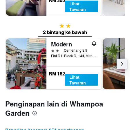
RM 305
Lihat
Tawaran
2 bintang
2 bintang ke bawah
Modern
2 bintang
Cemerlang 8.9
Flat D1, Block D, 14/f, Mirador Mansion, Hong Kong, Hong Kong
RM 182
Lihat
Tawaran
Penginapan lain di Whampoa
Garden