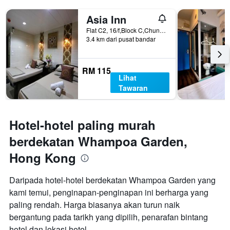
Asia Inn
Flat C2, 16/f,Block C,Chungking Mansion, Hong Kong, Hong Kong
3.4 km dari pusat bandar
RM 115
Lihat
Tawaran
Hotel-hotel paling murah
berdekatan Whampoa Garden,
Hong Kong
Daripada hotel-hotel berdekatan Whampoa Garden yang
kami temui, penginapan-penginapan ini berharga yang
paling rendah. Harga biasanya akan turun naik
bergantung pada tarikh yang dipilih, penarafan bintang
hotel dan lokasi hotel.