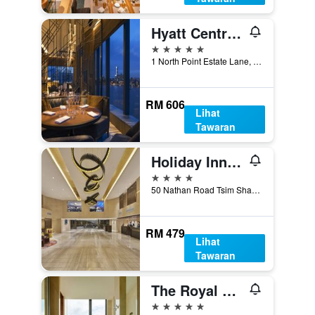
Hyatt Centric Victoria Harbour Hong Kong
5 bintang
1 North Point Estate Lane, Hong Kong, Hong Kong
RM 606
Lihat
Tawaran
Holiday Inn Golden Mile Hong Kong By IHG
4 bintang
50 Nathan Road Tsim Sha Tsui, Hong Kong, Hong Kong
RM 479
Lihat
Tawaran
The Royal Garden
5 bintang