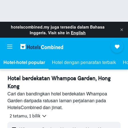
hotelscombined.my
juga tersedia dalam Bahasa
Inggeris. Visit site in
English
Hotel-hotel popular
Hotel dengan penarafan terbaik
Ho
Hotel berdekatan Whampoa Garden, Hong
Kong
Cari dan bandingkan hotel berdekatan Whampoa
Garden daripada ratusan laman perjalanan pada
HotelsCombined dan jimat.
2 tetamu, 1 bilik