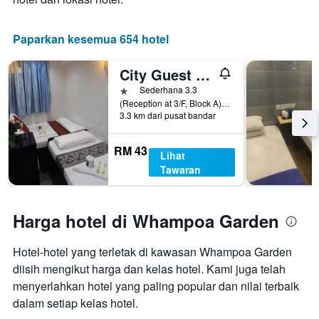
Paparkan kesemua 654 hotel
City Guest House
1 bintang
Sederhana 3.3
(Reception at 3/F, Block A)Flat D3, 7 Floor, Block D, Chungking Mansion, 36-44 Nathan Road, Hong Kong, Hong Kong
3.3 km dari pusat bandar
RM 43
Lihat
Tawaran
Harga hotel di Whampoa Garden
Hotel-hotel yang terletak di kawasan Whampoa Garden
diisih mengikut harga dan kelas hotel. Kami juga telah
menyerlahkan hotel yang paling popular dan nilai terbaik
dalam setiap kelas hotel.