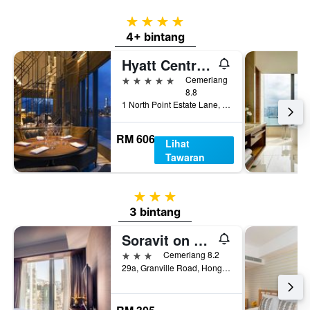
4 bintang
4+ bintang
Hyatt Centric Victoria Harbour Hong Kong
5 bintang
Cemerlang
8.8
1 North Point Estate Lane, Hong Kong, Hong Kong
RM 606
Lihat
Tawaran
3 bintang
3 bintang
Soravit on Granville
3 bintang
Cemerlang 8.2
29a, Granville Road, Hong Kong, Hong Kong