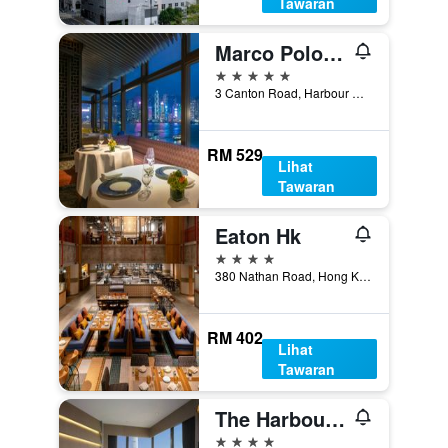
Tawaran
Marco Polo Hongkong Hotel
5 bintang
3 Canton Road, Harbour City, Hong Kong, Hong Kong
RM 529
Lihat
Tawaran
Eaton Hk
4 bintang
380 Nathan Road, Hong Kong, Hong Kong
RM 402
Lihat
Tawaran
The Harbourview - Chinese Ymca Of Hong Kong
4 bintang