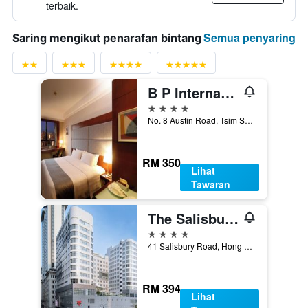
terbaik.
Semua penyaring
Saring mengikut penarafan bintang
B P International
4 bintang
No. 8 Austin Road, Tsim Sha Tsui, Hong Kong, Hong Kong
RM 350
Lihat
Tawaran
The Salisbury - Ymca Of Hong Kong
4 bintang
41 Salisbury Road, Hong Kong, Hong Kong
RM 394
Lihat