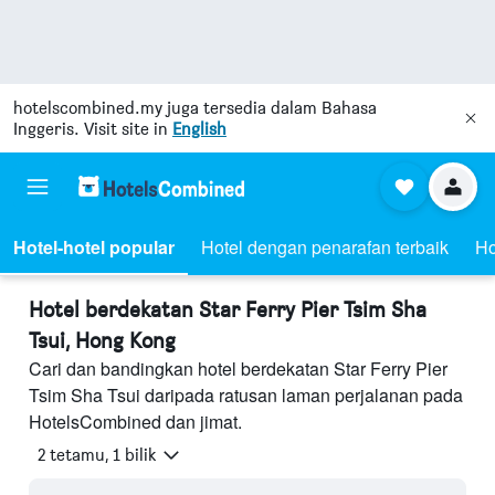
hotelscombined.my
juga tersedia dalam Bahasa
Inggeris. Visit site in
English
Hotel-hotel popular
Hotel dengan penarafan terbaik
Ho
Hotel berdekatan Star Ferry Pier Tsim Sha
Tsui, Hong Kong
Cari dan bandingkan hotel berdekatan Star Ferry Pier
Tsim Sha Tsui daripada ratusan laman perjalanan pada
HotelsCombined dan jimat.
2 tetamu, 1 bilik