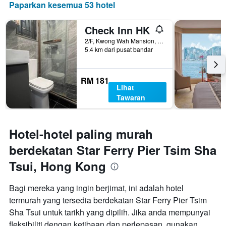
Paparkan kesemua 53 hotel
Check Inn HK
2/F, Kwong Wah Mansion, 269-273 Hennessy Road, Hong Kong, Hong Kong
5.4 km dari pusat bandar
RM 181
Lihat
Tawaran
Hotel-hotel paling murah
berdekatan Star Ferry Pier Tsim Sha
Tsui, Hong Kong
Bagi mereka yang ingin berjimat, ini adalah hotel
termurah yang tersedia berdekatan Star Ferry Pier Tsim
Sha Tsui untuk tarikh yang dipilih. Jika anda mempunyai
fleksibiliti dengan ketibaan dan perlepasan, gunakan