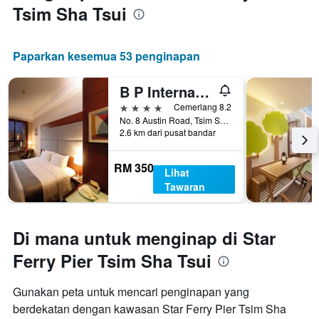
Tsim Sha Tsui
Paparkan kesemua 53 penginapan
B P International
4 bintang
Cemerlang 8.2
No. 8 Austin Road, Tsim Sha Tsui, Hong Kong, Hong Kong
2.6 km dari pusat bandar
RM 350
Lihat
Tawaran
Di mana untuk menginap di Star
Ferry Pier Tsim Sha Tsui
Gunakan peta untuk mencari penginapan yang
berdekatan dengan kawasan Star Ferry Pier Tsim Sha