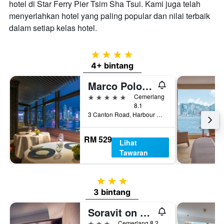
hotel di Star Ferry Pier Tsim Sha Tsui. Kami juga telah
menyerlahkan hotel yang paling popular dan nilai terbaik
dalam setiap kelas hotel.
4 bintang
4+ bintang
Marco Polo Hongkong Hotel
5 bintang
Cemerlang
8.1
3 Canton Road, Harbour City, Hong Kong, Hong Kong
RM 529
Lihat
Tawaran
3 bintang
3 bintang
Soravit on Granville
3 bintang
Cemerlang 8.2