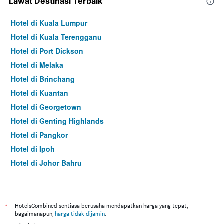
Lawat Destinasi Terbaik
Hotel di Kuala Lumpur
Hotel di Kuala Terengganu
Hotel di Port Dickson
Hotel di Melaka
Hotel di Brinchang
Hotel di Kuantan
Hotel di Georgetown
Hotel di Genting Highlands
Hotel di Pangkor
Hotel di Ipoh
Hotel di Johor Bahru
Hotel di Hat Yai
Hotel di Kota Kinabalu
Hotel di Kuching
*
HotelsCombined sentiasa berusaha mendapatkan harga yang tepat,
bagaimanapun,
harga tidak dijamin
.
Hotel di Tokyo