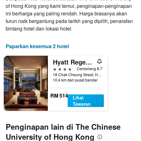
of Hong Kong yang kami temui, penginapan-penginapan
ini berharga yang paling rendah. Harga biasanya akan
turun naik bergantung pada tarikh yang dipilih, penarafan
bintang hotel dan lokasi hotel.
Paparkan kesemua 2 hotel
Hyatt Regency Hong Kong Sha Tin
4 bintang
Cemerlang 8.7
18 Chak Cheung Street, Hong Kong, Hong Kong
10.4 km dari pusat bandar
RM 514
Lihat
Tawaran
Penginapan lain di The Chinese
University of Hong Kong