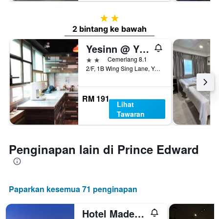
2 bintang
2 bintang ke bawah
Yesinn @ Ymt
2 bintang
Cemerlang 8.1
2/F, 1B Wing Sing Lane, Yau Ma Tei, Hong Kong, Hong Kong
RM 191
Lihat
Tawaran
Penginapan lain di Prince Edward
Paparkan kesemua 71 penginapan
Hotel Madera Hong Kong