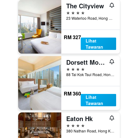
The Cityview
4 bintang
23 Waterloo Road, Hong Kong, Hong Kong
RM 327
Lihat
Tawaran
Dorsett Mongkok, Hong Kong
4 bintang
88 Tai Kok Tsui Road, Hong Kong, Hong Kong
RM 360
Lihat
Tawaran
Eaton Hk
4 bintang
380 Nathan Road, Hong Kong, Hong Kong