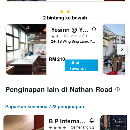
2 bintang
2 bintang ke bawah
Yesinn @ Ymt
2 bintang
Cemerlang 8.1
2/F, 1B Wing Sing Lane, Yau Ma Tei, Hong Kong, Hong Kong
RM 210
Lihat
Tawaran
Penginapan lain di Nathan Road
Paparkan kesemua 723 penginapan
B P International
4 bintang
Cemerlang 8.2