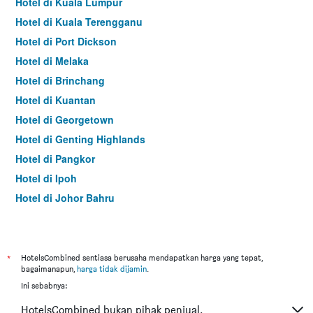
Hotel di Kuala Lumpur
Hotel di Kuala Terengganu
Hotel di Port Dickson
Hotel di Melaka
Hotel di Brinchang
Hotel di Kuantan
Hotel di Georgetown
Hotel di Genting Highlands
Hotel di Pangkor
Hotel di Ipoh
Hotel di Johor Bahru
Hotel di Hat Yai
Hotel di Kota Kinabalu
Hotel di Kuching
*
HotelsCombined sentiasa berusaha mendapatkan harga yang tepat,
bagaimanapun,
harga tidak dijamin
.
Hotel di Tokyo
Ini sebabnya:
Hotel di Batu Feringgi
HotelsCombined bukan pihak penjual.