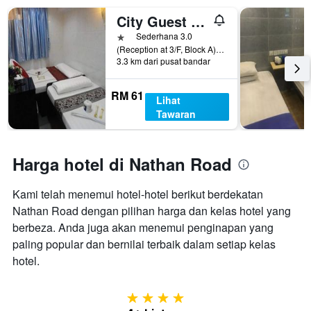
City Guest House
1 bintang
Sederhana 3.0
(Reception at 3/F, Block A)Flat D3, 7 Floor, Block D, Chungking Mansion, 36-44 Nathan Road, Hong Kong, Hong Kong
3.3 km dari pusat bandar
RM 61
Lihat
Tawaran
Harga hotel di Nathan Road
Kami telah menemui hotel-hotel berikut berdekatan
Nathan Road dengan pilihan harga dan kelas hotel yang
berbeza. Anda juga akan menemui penginapan yang
paling popular dan bernilai terbaik dalam setiap kelas
hotel.
4 bintang