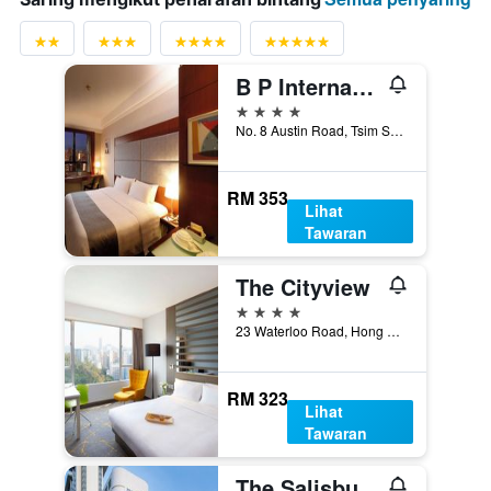
B P International
4 bintang
No. 8 Austin Road, Tsim Sha Tsui, Hong Kong, Hong Kong
RM 353
Lihat
Tawaran
The Cityview
4 bintang
23 Waterloo Road, Hong Kong, Hong Kong
RM 323
Lihat
Tawaran
The Salisbury - Ymca Of Hong Kong