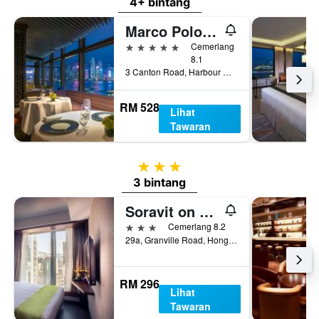
4+ bintang
Marco Polo Hongkong Hotel
5 bintang
Cemerlang
8.1
3 Canton Road, Harbour City, Hong Kong, Hong Kong
RM 528
Lihat
Tawaran
3 bintang
3 bintang
Soravit on Granville
3 bintang
Cemerlang 8.2
29a, Granville Road, Hong Kong, Hong Kong
RM 296
Lihat
Tawaran