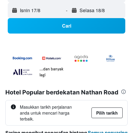
Isnin 17/8
-
Selasa 18/8
Cari
...dan banyak
lagi
Hotel Popular berdekatan Nathan Road
Masukkan tarikh perjalanan
anda untuk mencari harga
Pilih tarikh
terbaik.
Semua penyaring
Saring mengikut penarafan bintang