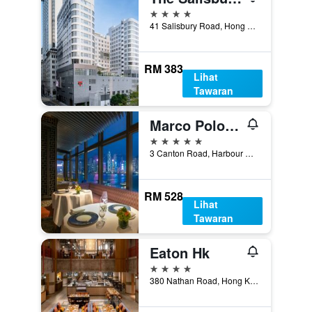
4 bintang
41 Salisbury Road, Hong Kong, Hong Kong
RM 383
Lihat
Tawaran
Marco Polo Hongkong Hotel
5 bintang
3 Canton Road, Harbour City, Hong Kong, Hong Kong
RM 528
Lihat
Tawaran
Eaton Hk
4 bintang
380 Nathan Road, Hong Kong, Hong Kong