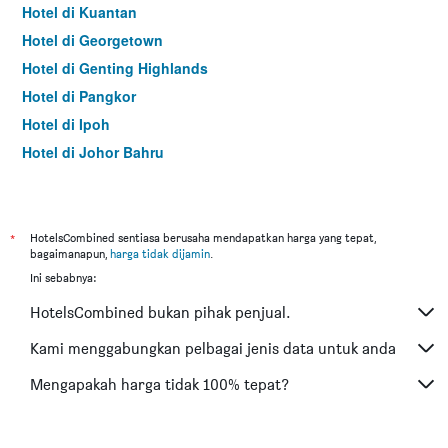
Hotel di Kuantan
Hotel di Georgetown
Hotel di Genting Highlands
Hotel di Pangkor
Hotel di Ipoh
Hotel di Johor Bahru
Hotel di Hat Yai
Hotel di Kota Kinabalu
Hotel di Kuching
*
HotelsCombined sentiasa berusaha mendapatkan harga yang tepat,
bagaimanapun,
harga tidak dijamin
.
Hotel di Tokyo
Ini sebabnya:
Hotel di Batu Feringgi
HotelsCombined bukan pihak penjual.
Hotel di Bangkok
Hotel di Putrajaya
Kami menggabungkan pelbagai jenis data untuk anda
Hotel di Shah Alam
Mengapakah harga tidak 100% tepat?
Hotel di Kota Bharu
Hotel di Mersing