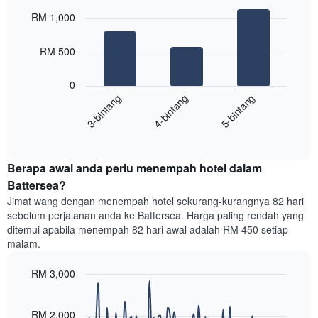
Chart
Carta
graphic.
chart
RM 1,000
with
mempunyai
3
1
bars.
RM 500
paksi
X
Carta
yang
0
berikut
menunjukkan
4-bintang
5-bintang
3-bintang
memaparkan
kategori
purata
hotel
End
harga
mengikut
of
bilik
interactive
bintang.
hujung
chart
Carta
Berapa awal anda perlu menempah hotel dalam
minggu
mempunyai
ini
Battersea?
1
yang
paksi
Jimat wang dengan menempah hotel sekurang-kurangnya 82 hari
ditemui
Y
sebelum perjalanan anda ke Battersea. Harga paling rendah yang
dalam
yang
ditemui apabila menempah 82 hari awal adalah RM 450 setiap
3
memaparkan
malam.
hari
harga
lalu
purata
RM 3,000
yang
bilik
diagregatkan
Line
Chart
malam
graphic.
chart
mengikut
ini
with
RM 2,000
penarafan