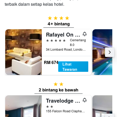
terbaik dalam setiap kelas hotel.
4 bintang
4+ bintang
Rafayel On The Left Bank
5 bintang
Cemerlang
8.0
34 Lombard Road, London, United Kingdom
RM 674
Lihat
Tawaran
2 bintang
2 bintang ke bawah
Travelodge London Clapham Junction
2 bintang
155 Falcon Road Clapham, London, United Kingdom