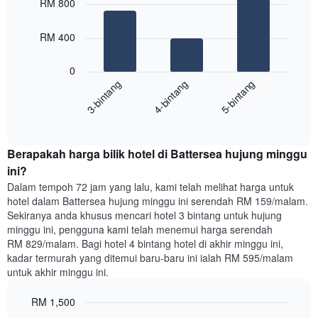
RM 800
with
yang
3
memaparkan
bars.
RM 400
hari
dalam
Carta
seminggu.
0
berikut
Carta
4-bintang
5-bintang
3-bintang
memaparkan
mempunyai
harga
1
End
purata
paksi
of
satu
interactive
Y
bilik
chart
yang
Berapakah harga bilik hotel di Battersea hujung minggu
malam
memaparkan
ini
ini?
purata
yang
Dalam tempoh 72 jam yang lalu, kami telah melihat harga untuk
harga
ditemui
hotel dalam Battersea hujung minggu ini serendah RM 159/malam.
bilik
dalam
Sekiranya anda khusus mencari hotel 3 bintang untuk hujung
3
minggu ini, pengguna kami telah menemui harga serendah
hari
RM 829/malam. Bagi hotel 4 bintang hotel di akhir minggu ini,
lalu
kadar termurah yang ditemui baru-baru ini ialah RM 595/malam
yang
untuk akhir minggu ini.
diagregatkan
mengikut
RM 1,500
penarafan
bintang
Bar