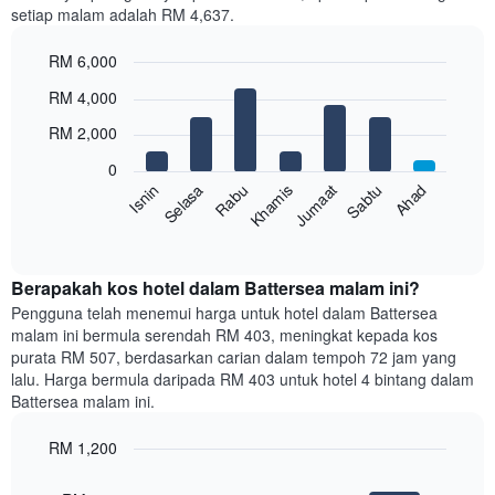
setiap malam adalah RM 4,637.
1
paksi
RM 6,000
X
yang
Bar
Chart
RM 4,000
memaparkan
graphic.
chart
with
bulan.
RM 2,000
7
Carta
bars.
mempunyai
0
1
Sabtu
Khamis
Selasa
Ahad
Jumaat
Rabu
Isnin
Carta
paksi
berikut
End
Y
of
memaparkan
yang
interactive
harga
chart
memaparkan
purata
Berapakah kos hotel dalam Battersea malam ini?
harga
bilik
Pengguna telah menemui harga untuk hotel dalam Battersea
purata
setiap
bilik
malam ini bermula serendah RM 403, meningkat kepada kos
hari
purata RM 507, berdasarkan carian dalam tempoh 72 jam yang
dalam
lalu. Harga bermula daripada RM 403 untuk hotel 4 bintang dalam
seminggu
Battersea malam ini.
Carta
mempunyai
RM 1,200
1
paksi
Bar
Chart
graphic.
chart
X