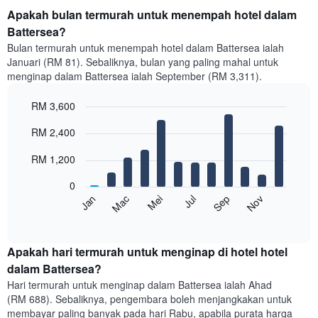
Apakah bulan termurah untuk menempah hotel dalam
Battersea?
Bulan termurah untuk menempah hotel dalam Battersea ialah
Januari (RM 81). Sebaliknya, bulan yang paling mahal untuk
menginap dalam Battersea ialah September (RM 3,311).
RM 3,600
Bar
Chart
RM 2,400
graphic.
chart
with
12
RM 1,200
bars.
0
Carta
Mei
Nov
Mac
Sep
Jan
Jul
berikut
End
of
memaparkan
interactive
harga
chart
purata
Apakah hari termurah untuk menginap di hotel hotel
bilik
dalam Battersea?
setiap
Hari termurah untuk menginap dalam Battersea ialah Ahad
bulan
(RM 688). Sebaliknya, pengembara boleh menjangkakan untuk
Carta
membayar paling banyak pada hari Rabu, apabila purata harga
mempunyai