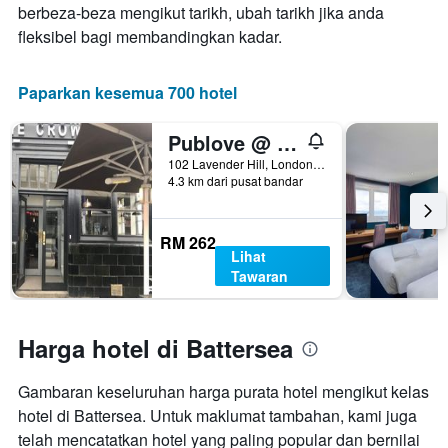
minggu
berbeza-beza mengikut tarikh, ubah tarikh jika anda
penginapan
ini
Carta
fleksibel bagi membandingkan kadar.
yang
mempunyai
ditemui
1
dalam
paksi
Paparkan kesemua 700 hotel
3
Y
hari
yang
Publove @ The Crown, Battersea - Hostel
lalu
memaparkan
harga
102 Lavender Hill, London, United Kingdom
4.3 km dari pusat bandar
purata
bilik
RM 262
Lihat
Tawaran
Harga hotel di Battersea
Gambaran keseluruhan harga purata hotel mengikut kelas
hotel di Battersea. Untuk maklumat tambahan, kami juga
telah mencatatkan hotel yang paling popular dan bernilai