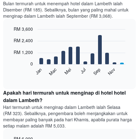
Bulan termurah untuk menempah hotel dalam Lambeth ialah
Disember (RM 185). Sebaliknya, bulan yang paling mahal untuk
menginap dalam Lambeth ialah September (RM 3,068).
RM 3,600
Bar
Chart
RM 2,400
graphic.
chart
with
12
RM 1,200
bars.
0
Carta
Mei
Nov
Mac
Sep
Jan
Jul
berikut
End
of
memaparkan
interactive
harga
chart
purata
Apakah hari termurah untuk menginap di hotel hotel
bilik
dalam Lambeth?
setiap
Hari termurah untuk menginap dalam Lambeth ialah Selasa
bulan
(RM 323). Sebaliknya, pengembara boleh menjangkakan untuk
Carta
membayar paling banyak pada hari Khamis, apabila purata harga
mempunyai
setiap malam adalah RM 5,033.
1
paksi
RM 6,000
X