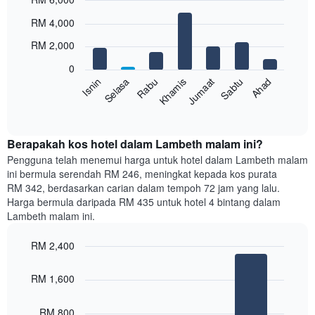
yang
Bar
Chart
RM 4,000
memaparkan
graphic.
chart
with
bulan.
RM 2,000
7
Carta
bars.
mempunyai
0
1
Sabtu
Khamis
Selasa
Ahad
Jumaat
Rabu
Isnin
Carta
paksi
berikut
End
Y
of
memaparkan
yang
interactive
harga
chart
memaparkan
purata
Berapakah kos hotel dalam Lambeth malam ini?
harga
bilik
Pengguna telah menemui harga untuk hotel dalam Lambeth malam
purata
setiap
bilik
ini bermula serendah RM 246, meningkat kepada kos purata
hari
RM 342, berdasarkan carian dalam tempoh 72 jam yang lalu.
dalam
Harga bermula daripada RM 435 untuk hotel 4 bintang dalam
seminggu
Lambeth malam ini.
Carta
mempunyai
RM 2,400
1
paksi
Bar
Chart
graphic.
chart
X
RM 1,600
with
yang
3
memaparkan
bars.
RM 800