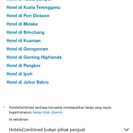
Hotel di Kuala Terengganu
Hotel di Port Dickson
Hotel di Melaka
Hotel di Brinchang
Hotel di Kuantan
Hotel di Georgetown
Hotel di Genting Highlands
Hotel di Pangkor
Hotel di Ipoh
Hotel di Johor Bahru
Hotel di Hat Yai
Hotel di Kota Kinabalu
Hotel di Kuching
*
HotelsCombined sentiasa berusaha mendapatkan harga yang tepat,
bagaimanapun,
harga tidak dijamin
.
Hotel di Tokyo
Ini sebabnya:
Hotel di Batu Feringgi
HotelsCombined bukan pihak penjual.
Hotel di Bangkok