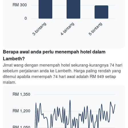
bars.
RM 300
paksi
X
Carta
yang
0
berikut
menunjukkan
4-bintang
5-bintang
3-bintang
memaparkan
kategori
purata
hotel
End
harga
mengikut
of
bilik
interactive
bintang.
hujung
chart
Carta
Berapa awal anda perlu menempah hotel dalam
minggu
mempunyai
ini
Lambeth?
1
yang
paksi
Jimat wang dengan menempah hotel sekurang-kurangnya 74 hari
ditemui
Y
sebelum perjalanan anda ke Lambeth. Harga paling rendah yang
dalam
yang
ditemui apabila menempah 74 hari awal adalah RM 949 setiap
3
memaparkan
malam.
hari
harga
lalu
purata
RM 1,350
yang
bilik
diagregatkan
Line
Chart
malam
graphic.
chart
mengikut
ini
with
RM 1,200
penarafan
yang
90
bintang
ditemui
data
Carta
points.
dalam
RM 1,050
mempunyai