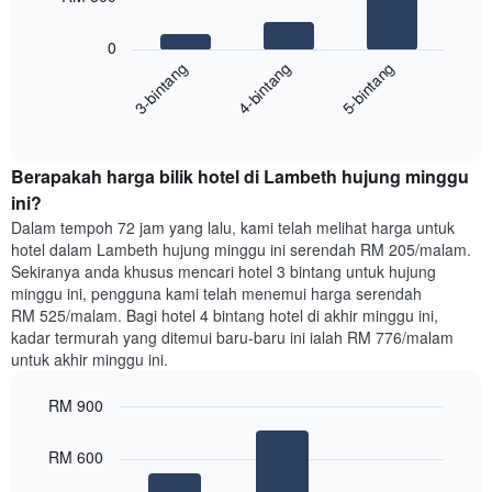
hari
dalam
Carta
seminggu.
0
berikut
Carta
4-bintang
5-bintang
3-bintang
memaparkan
mempunyai
harga
1
End
purata
paksi
of
satu
interactive
Y
bilik
chart
yang
Berapakah harga bilik hotel di Lambeth hujung minggu
malam
memaparkan
ini
ini?
purata
yang
Dalam tempoh 72 jam yang lalu, kami telah melihat harga untuk
harga
ditemui
hotel dalam Lambeth hujung minggu ini serendah RM 205/malam.
bilik
dalam
Sekiranya anda khusus mencari hotel 3 bintang untuk hujung
3
minggu ini, pengguna kami telah menemui harga serendah
hari
RM 525/malam. Bagi hotel 4 bintang hotel di akhir minggu ini,
lalu
kadar termurah yang ditemui baru-baru ini ialah RM 776/malam
yang
untuk akhir minggu ini.
diagregatkan
mengikut
RM 900
penarafan
bintang
Bar
Chart
Carta
graphic.
chart
RM 600
with
mempunyai
3
1