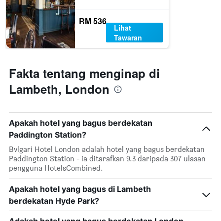
ditemui
1
dalam
paksi
RM 536
3
Y
Lihat
hari
yang
Tawaran
lalu
memaparkan
harga
purata
Fakta tentang menginap di
bilik
Lambeth, London
Apakah hotel yang bagus berdekatan
Paddington Station?
Bvlgari Hotel London adalah hotel yang bagus berdekatan
Paddington Station - ia ditarafkan 9.3 daripada 307 ulasan
pengguna HotelsCombined.
Apakah hotel yang bagus di Lambeth
berdekatan Hyde Park?