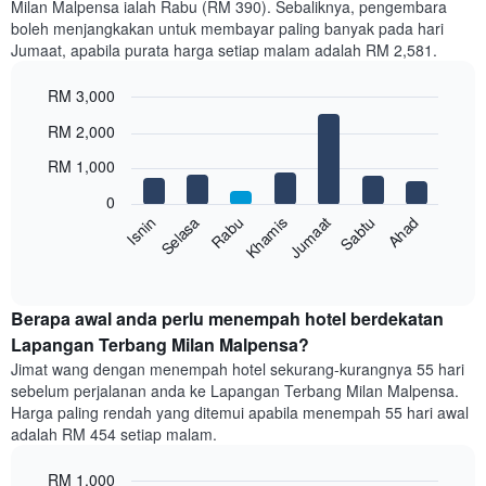
Milan Malpensa ialah Rabu (RM 390). Sebaliknya, pengembara
Carta
boleh menjangkakan untuk membayar paling banyak pada hari
mempunyai
Jumaat, apabila purata harga setiap malam adalah RM 2,581.
1
paksi
RM 3,000
X
yang
Bar
Chart
RM 2,000
memaparkan
graphic.
chart
with
bulan.
RM 1,000
7
Carta
bars.
mempunyai
0
1
Sabtu
Khamis
Selasa
Ahad
Jumaat
Rabu
Isnin
Carta
paksi
berikut
End
Y
of
memaparkan
yang
interactive
harga
chart
memaparkan
purata
Berapa awal anda perlu menempah hotel berdekatan
harga
bilik
Lapangan Terbang Milan Malpensa?
purata
setiap
bilik
Jimat wang dengan menempah hotel sekurang-kurangnya 55 hari
hari
sebelum perjalanan anda ke Lapangan Terbang Milan Malpensa.
dalam
Harga paling rendah yang ditemui apabila menempah 55 hari awal
seminggu
adalah RM 454 setiap malam.
Carta
mempunyai
RM 1,000
1