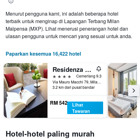
bilangan
hari
Menurut pengguna kami, ini adalah beberapa hotel
sebelum
terbaik untuk menginap di Lapangan Terbang Milan
penginapan
Carta
Malpensa (MXP). Lihat menerusi penerangan hotel dan
mempunyai
ulasan pengguna untuk mencari yang sesuai untuk anda.
1
paksi
Y
Paparkan kesemua 16,422 hotel
yang
memaparkan
Residenza delle Città
harga
purata
4 bintang
Cemerlang 9.3
bilik
Via Mauro Macchi 79, Milan, Milano, Itali
3.2 km dari pusat bandar
RM 542
Lihat
Tawaran
Hotel-hotel paling murah