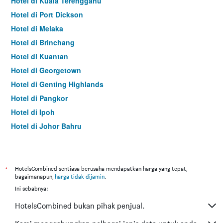
Hotel di Kuala Terengganu
Hotel di Port Dickson
Hotel di Melaka
Hotel di Brinchang
Hotel di Kuantan
Hotel di Georgetown
Hotel di Genting Highlands
Hotel di Pangkor
Hotel di Ipoh
Hotel di Johor Bahru
Hotel di Hat Yai
Hotel di Kota Kinabalu
Hotel di Kuching
*
HotelsCombined sentiasa berusaha mendapatkan harga yang tepat,
bagaimanapun,
harga tidak dijamin
.
Hotel di Tokyo
Ini sebabnya:
Hotel di Batu Feringgi
HotelsCombined bukan pihak penjual.
Hotel di Bangkok