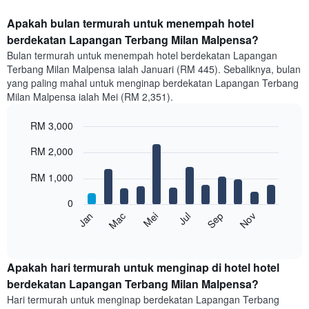
Apakah bulan termurah untuk menempah hotel
berdekatan Lapangan Terbang Milan Malpensa?
Bulan termurah untuk menempah hotel berdekatan Lapangan
Terbang Milan Malpensa ialah Januari (RM 445). Sebaliknya, bulan
yang paling mahal untuk menginap berdekatan Lapangan Terbang
Milan Malpensa ialah Mei (RM 2,351).
RM 3,000
Bar
Chart
RM 2,000
graphic.
chart
with
12
RM 1,000
bars.
0
Carta
Mei
Nov
Mac
Sep
Jul
Jan
berikut
End
of
memaparkan
interactive
harga
chart
purata
Apakah hari termurah untuk menginap di hotel hotel
bilik
berdekatan Lapangan Terbang Milan Malpensa?
setiap
Hari termurah untuk menginap berdekatan Lapangan Terbang
bulan