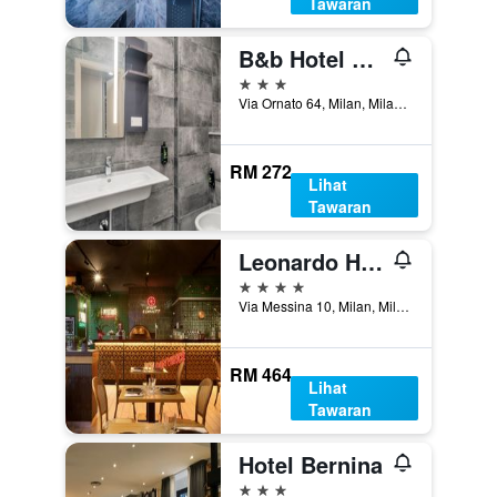
Tawaran
B&b Hotel Milano Ornato
3 bintang
Via Ornato 64, Milan, Milano, Itali
RM 272
Lihat
Tawaran
Leonardo Hotel Milan City Center
4 bintang
Via Messina 10, Milan, Milano, Itali
RM 464
Lihat
Tawaran
Hotel Bernina
3 bintang