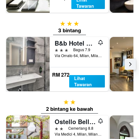
Tawaran
3 bintang
3 bintang
B&b Hotel Milano Ornato
3 bintang
Bagus 7.9
Via Ornato 64, Milan, Milano, Itali
RM 272
Lihat
Tawaran
2 bintang
2 bintang ke bawah
Ostello Bello Milano Duomo
2 bintang
Cemerlang 8.8
Via Medici 4, Milan, Milano, Itali