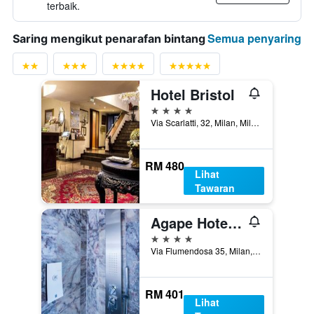
terbaik.
Semua penyaring
Saring mengikut penarafan bintang
Hotel Bristol
4 bintang
Via Scarlatti, 32, Milan, Milano, Itali
RM 480
Lihat
Tawaran
Agape Hotel - Aa Hotels
4 bintang
Via Flumendosa 35, Milan, Milano, Itali
RM 401
Lihat