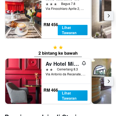
3 bintang
Bagus 7.8
Via Finocchiaro Aprile 2, Milan, Milano, Itali
RM 456
Lihat
Tawaran
2 bintang
2 bintang ke bawah
Av Hotel Milano
2 bintang
Cemerlang 8.3
Via Antonio da Recanate, 2, Milan, Milano, Itali
RM 466
Lihat
Tawaran