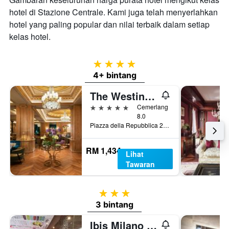
hotel di Stazione Centrale. Kami juga telah menyerlahkan
hotel yang paling popular dan nilai terbaik dalam setiap
kelas hotel.
4 bintang
4+ bintang
The Westin Palace, Milan
5 bintang
Cemerlang
8.0
Piazza della Repubblica 20, Milan, Milano, Itali
RM 1,434
Lihat
Tawaran
3 bintang
3 bintang
Ibis Milano Centro