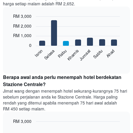
harga setiap malam adalah RM 2,652.
1
paksi
RM 3,000
X
yang
Bar
Chart
RM 2,000
memaparkan
graphic.
chart
with
bulan.
RM 1,000
7
Carta
bars.
mempunyai
0
1
Sabtu
Khamis
Selasa
Ahad
Jumaat
Rabu
Isnin
Carta
paksi
berikut
End
Y
of
memaparkan
yang
interactive
harga
chart
memaparkan
purata
Berapa awal anda perlu menempah hotel berdekatan
harga
bilik
Stazione Centrale?
purata
setiap
bilik
Jimat wang dengan menempah hotel sekurang-kurangnya 75 hari
hari
sebelum perjalanan anda ke Stazione Centrale. Harga paling
dalam
rendah yang ditemui apabila menempah 75 hari awal adalah
seminggu
RM 450 setiap malam.
Carta
mempunyai
RM 3,000
1
paksi
Line
Chart
X
graphic.
chart