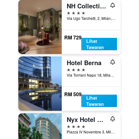
NH Collection Milano Touring
4 bintang
Via Ugo Tarchetti, 2, Milan, Milano, Itali
RM 729
Lihat
Tawaran
Hotel Berna
4 bintang
Via Torriani Napo 18, Milan, Milano, Itali
RM 509
Lihat
Tawaran
Nyx Hotel Milan By Leonardo Hotels
4 bintang
Piazza IV Novembre 3, Milan, Milano, Itali