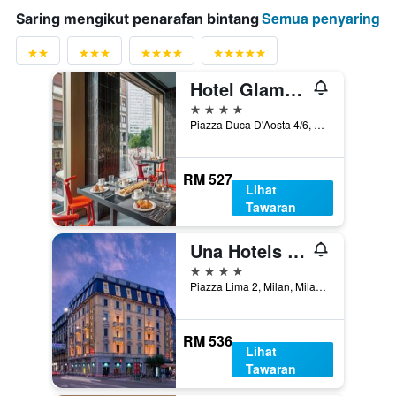
Semua penyaring
Saring mengikut penarafan bintang
Hotel Glam Milano
4 bintang
Piazza Duca D'Aosta 4/6, Milan, Milano, Itali
RM 527
Lihat
Tawaran
Una Hotels Galles Milano
4 bintang
Piazza Lima 2, Milan, Milano, Itali
RM 536
Lihat
Tawaran