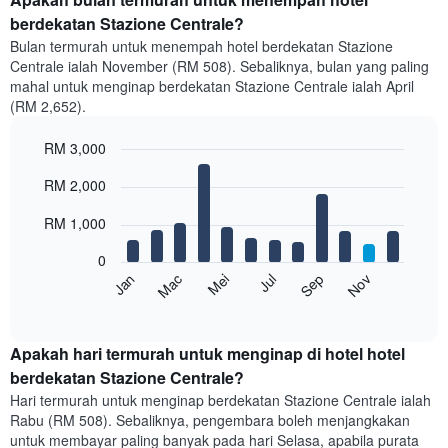
berdekatan Stazione Centrale?
Bulan termurah untuk menempah hotel berdekatan Stazione
Centrale ialah November (RM 508). Sebaliknya, bulan yang paling
mahal untuk menginap berdekatan Stazione Centrale ialah April
(RM 2,652).
RM 3,000
Bar
Chart
RM 2,000
graphic.
chart
with
12
RM 1,000
bars.
0
Carta
Mei
Nov
Mac
Sep
Jul
Jan
berikut
End
of
memaparkan
interactive
harga
chart
purata
Apakah hari termurah untuk menginap di hotel hotel
bilik
berdekatan Stazione Centrale?
setiap
Hari termurah untuk menginap berdekatan Stazione Centrale ialah
bulan
Rabu (RM 508). Sebaliknya, pengembara boleh menjangkakan
Carta
untuk membayar paling banyak pada hari Selasa, apabila purata
mempunyai