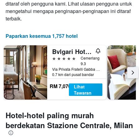
ditaraf oleh pengguna kami. Lihat ulasan pengguna untuk
sebelum
mengetahui mengapa penginapan-penginapan ini ditaraf
penginapan
Carta
terbaik.
mempunyai
1
paksi
Paparkan kesemua 1,757 hotel
Y
yang
Bvlgari Hotel Milano
memaparkan
harga
5 bintang
Cemerlang
purata
9.3
Via Privata Fratelli Gabba 7b, Milan, Milano, Itali
bilik
0.7 km dari pusat bandar
RM 7,070
Lihat
Tawaran
Hotel-hotel paling murah
berdekatan Stazione Centrale, Milan