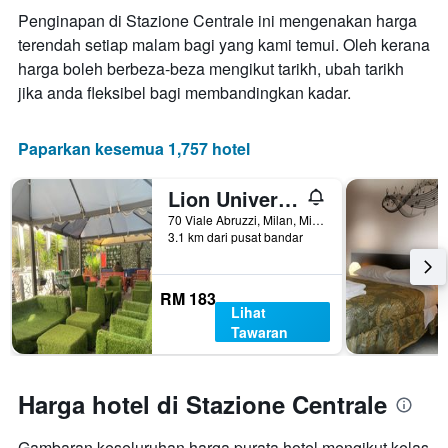
Penginapan di Stazione Centrale ini mengenakan harga
terendah setiap malam bagi yang kami temui. Oleh kerana
harga boleh berbeza-beza mengikut tarikh, ubah tarikh
jika anda fleksibel bagi membandingkan kadar.
Paparkan kesemua 1,757 hotel
Lion University & Youth Hostel Milan
70 Viale Abruzzi, Milan, Milano, Itali
3.1 km dari pusat bandar
RM 183
Lihat
Tawaran
Harga hotel di Stazione Centrale
Gambaran keseluruhan harga purata hotel mengikut kelas