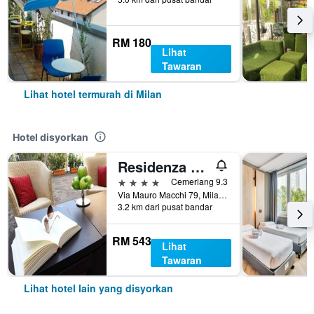
RM 180
Lihat
Tawaran
Lihat hotel termurah di Milan
Hotel disyorkan
Residenza delle Città
4 bintang
Cemerlang 9.3
Via Mauro Macchi 79, Milan, Milano, Itali
3.2 km dari pusat bandar
RM 543
Lihat
Tawaran
Lihat hotel lain yang disyorkan