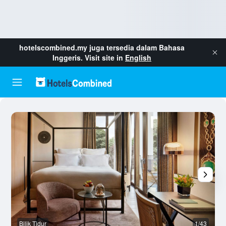
hotelscombined.my
juga tersedia dalam Bahasa
Inggeris. Visit site in
English
Bilik Tidur
1/43