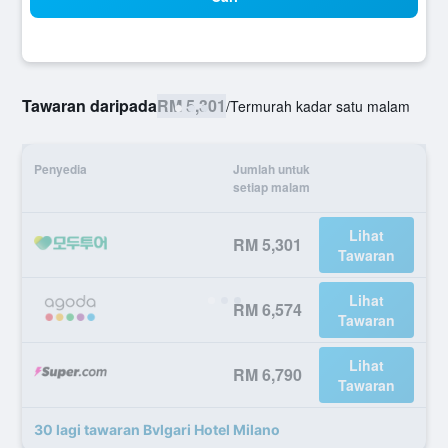
Tawaran daripada
RM 5,301
/
Termurah kadar satu malam
Penyedia
Jumlah untuk
setiap malam
Lihat
RM 5,301
Tawaran
Lihat
RM 6,574
Tawaran
Lihat
RM 6,790
Tawaran
30 lagi tawaran Bvlgari Hotel Milano