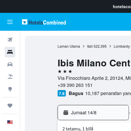
hotelsc
Penerbangan
Laman Utama
Itali
522,395
Lombardy
Hotel
Ibis Milano Cent
Sewaan Kereta
3 bintang
Pakej
Via Finocchiaro Aprile 2, 20124, Mila
+39 390 263 151
Eksplorasi
Bagus
10,187 penarafan yan
7.8
Perjalanan
Jumaat 14/8
-
Melayu
2 tetamu, 1 bilik