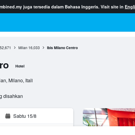
ombined.my
juga tersedia dalam Bahasa Inggeris. Visit site in
Engl
52,671
Milan
16,033
Ibis Milano Centro
ro
Hotel
n, Milano, Itali
g disahkan
Sabtu 15/8