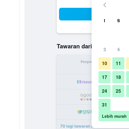
Ca
I
S
RM 347
Tawaran daripada
/
T
3
4
Penyedia
Jumlah 
10
11
17
18
R
24
25
R
31
R
Lebih murah
70 lagi tawaran Ibis Milano Centro