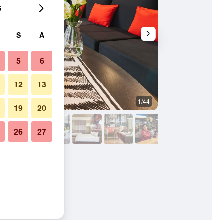
6
S
A
5
6
12
13
1/44
Bilik Mandi
19
20
26
27