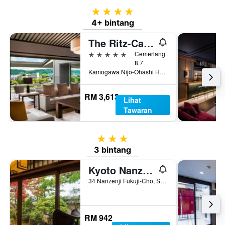
4 bintang
4+ bintang
The Ritz-Carlton, Kyoto
5 bintang
Cemerlang
8.7
Kamogawa Nijo-Ohashi Hotori, Nakagyo-ku, Kyoto, Jepun
RM 3,613
Lihat
Tawaran
3 bintang
3 bintang
Kyoto Nanzenji Ryokan Yachiyo Established in 1915
34 Nanzenji Fukuji-Cho, Sakyo-ku, Kyoto, Jepun
RM 942