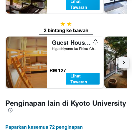
Lihat
Tawaran
2 bintang
2 bintang ke bawah
Guest House Ga-Jyun
Higashiyama-ku Ebisu-Cho 165, Kyoto, Jepun
RM 127
Lihat
Tawaran
Penginapan lain di Kyoto University
Paparkan kesemua 72 penginapan