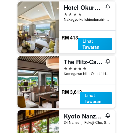
Hotel Okura Kyoto
4 bintang
Nakagyo-ku Ichinofunairi-Cho 537-4, Kyoto, Jepun
RM 413
Lihat
Tawaran
The Ritz-Carlton, Kyoto
5 bintang
Kamogawa Nijo-Ohashi Hotori, Nakagyo-ku, Kyoto, Jepun
RM 3,613
Lihat
Tawaran
Kyoto Nanzenji Ryokan Yachiyo Established in 1915
34 Nanzenji Fukuji-Cho, Sakyo-ku, Kyoto, Jepun