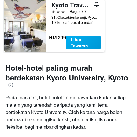
Kyoto Travelers Inn
3 bintang
Bagus 7.7
91, Okazakienkatsuji, Kyoto, Jepun
1.7 km dari pusat bandar
RM 209
Lihat
Tawaran
Hotel-hotel paling murah
berdekatan Kyoto University, Kyoto
Pada masa ini, hotel-hotel ini menawarkan kadar setiap
malam yang terendah daripada yang kami temui
berdekatan Kyoto University. Oleh kerana harga boleh
berbeza-beza mengikut tarikh, ubah tarikh jika anda
fleksibel bagi membandingkan kadar.