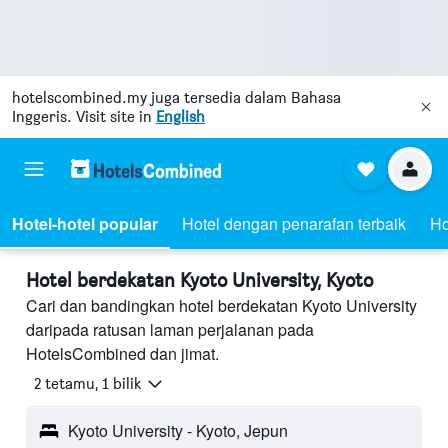
hotelscombined.my
juga tersedia dalam Bahasa
Inggeris. Visit site in
English
Hotel-hotel popular
Hotel dengan penarafan terbaik
Ho
Hotel berdekatan Kyoto University, Kyoto
Cari dan bandingkan hotel berdekatan Kyoto University
daripada ratusan laman perjalanan pada
HotelsCombined dan jimat.
2 tetamu, 1 bilik
Kyoto University - Kyoto, Jepun