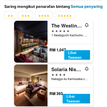
Semua penyaring
Saring mengikut penarafan bintang
The Westin Miyako Kyoto
5 bintang
1 Awataguchi Kachocho, Higashiyama, Kyoto, Jepun
RM 1,047
Lihat
Tawaran
Solaria Nishitetsu Hotel Kyoto Premier
4 bintang
Nakagyo-ku Kamiosaka-cho 509, Kyoto, Jepun
RM 393
Lihat
Tawaran