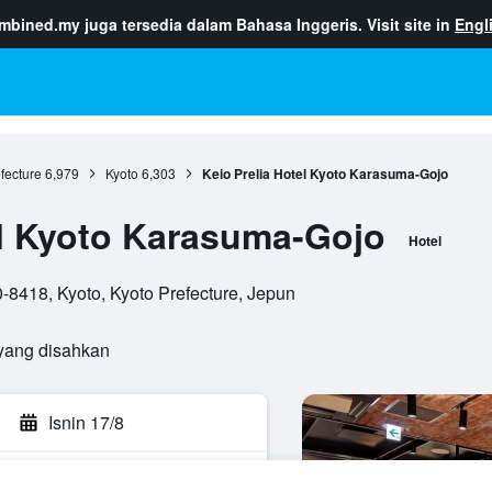
ombined.my
juga tersedia dalam Bahasa Inggeris. Visit site in
Engl
fecture
6,979
Kyoto
6,303
Keio Prelia Hotel Kyoto Karasuma-Gojo
el Kyoto Karasuma-Gojo
Hotel
8418, Kyoto, Kyoto Prefecture, Jepun
yang disahkan
Isnin 17/8