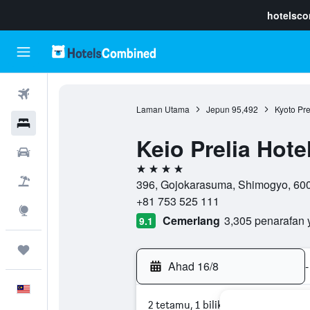
hotelsc
Penerbangan
Laman Utama
Jepun
95,492
Kyoto Pre
Hotel
Keio Prelia Hot
Sewaan Kereta
4 bintang
Pakej
396, Gojokarasuma, Shimogyo, 600-
+81 753 525 111
Eksplorasi
Cemerlang
3,305 penarafan 
9.1
Perjalanan
Ahad 16/8
-
Melayu
2 tetamu, 1 bilik