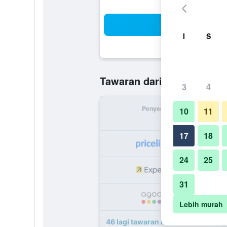
Ca
I
S
RM 163
Tawaran daripada
/
T
3
4
Penyedia
Jumlah 
10
11
17
18
R
24
25
R
31
R
Lebih murah
46 lagi tawaran Keio Prelia Hotel