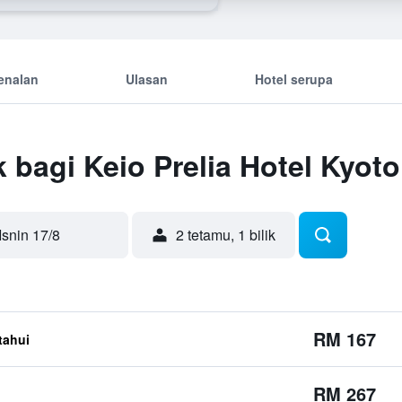
enalan
Ulasan
Hotel serupa
 bagi Keio Prelia Hotel Kyo
Isnin 17/8
2 tetamu, 1 bilik
RM 167
etahui
RM 267