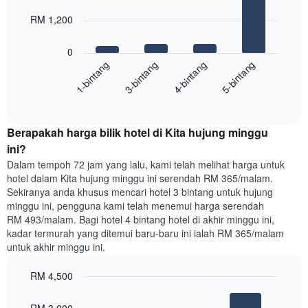
4
memaparkan
bars.
RM 1,200
hari
dalam
Carta
seminggu.
0
berikut
Carta
1-bintang
3-bintang
4-bintang
5-bintang
memaparkan
mempunyai
harga
1
End
purata
paksi
of
satu
interactive
Y
bilik
chart
yang
Berapakah harga bilik hotel di Kita hujung minggu
malam
memaparkan
ini
ini?
purata
yang
Dalam tempoh 72 jam yang lalu, kami telah melihat harga untuk
harga
ditemui
hotel dalam Kita hujung minggu ini serendah RM 365/malam.
bilik
dalam
Sekiranya anda khusus mencari hotel 3 bintang untuk hujung
3
minggu ini, pengguna kami telah menemui harga serendah
hari
RM 493/malam. Bagi hotel 4 bintang hotel di akhir minggu ini,
lalu
kadar termurah yang ditemui baru-baru ini ialah RM 365/malam
yang
untuk akhir minggu ini.
diagregatkan
mengikut
RM 4,500
penarafan
bintang
Bar
Chart
Carta
graphic.
chart