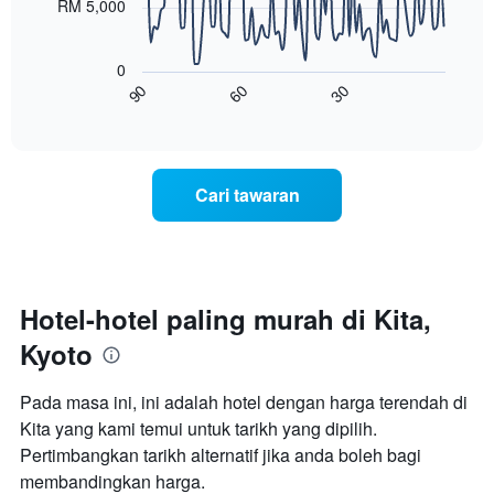
RM 5,000
Carta
dalam
mempunyai
Carta
3
1
berikut
hari
0
paksi
menunjukkan
lalu
30
60
90
X
bagaimana
End
of
yang
harga
interactive
memaparkan
bilik
chart
kategori
berubah
hotel
menjelang
Cari tawaran
mengikut
tarikh
bintang.
menginap
Carta
Carta
mempunyai
mempunyai
1
1
paksi
paksi
Hotel-hotel paling murah di Kita,
Y
X
Kyoto
yang
yang
memaparkan
memaparkan
harga
bilangan
Pada masa ini, ini adalah hotel dengan harga terendah di
purata
hari
Kita yang kami temui untuk tarikh yang dipilih.
bilik
sebelum
hujung
Pertimbangkan tarikh alternatif jika anda boleh bagi
penginapan
minggu
Carta
membandingkan harga.