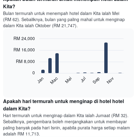
Kita?
Bulan termurah untuk menempah hotel dalam Kita ialah Mei
(RM 62). Sebaliknya, bulan yang paling mahal untuk menginap
dalam Kita ialah Oktober (RM 21,747).
RM 24,000
Bar
Chart
RM 16,000
graphic.
chart
with
12
RM 8,000
bars.
0
Carta
Mei
Nov
Jan
Jul
Mac
Sep
berikut
End
of
memaparkan
interactive
harga
chart
purata
Apakah hari termurah untuk menginap di hotel hotel
bilik
dalam Kita?
setiap
Hari termurah untuk menginap dalam Kita ialah Jumaat (RM 32).
bulan
Sebaliknya, pengembara boleh menjangkakan untuk membayar
Carta
paling banyak pada hari Isnin, apabila purata harga setiap malam
mempunyai
adalah RM 11,713.
1