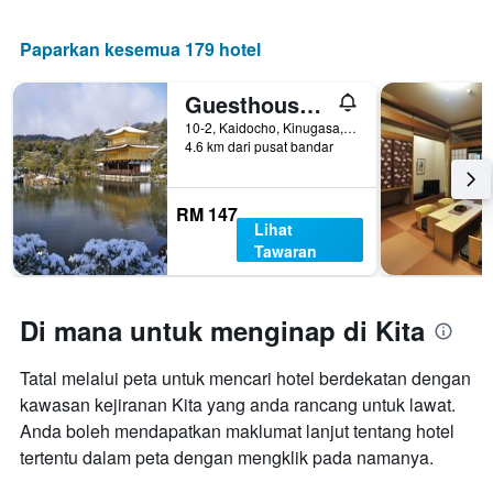
ini
mempunyai
yang
1
ditemui
paksi
Paparkan kesemua 179 hotel
dalam
Y
3
yang
Guesthouse Sakura Komachi - Hostel
hari
memaparkan
lalu
harga
10-2, Kaidocho, Kinugasa, Kyoto, Jepun
4.6 km dari pusat bandar
purata
bilik
RM 147
Lihat
Tawaran
Di mana untuk menginap di Kita
Tatal melalui peta untuk mencari hotel berdekatan dengan
kawasan kejiranan Kita yang anda rancang untuk lawat.
Anda boleh mendapatkan maklumat lanjut tentang hotel
tertentu dalam peta dengan mengklik pada namanya.