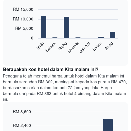
paksi
RM 15,000
X
yang
Bar
Chart
RM 10,000
memaparkan
graphic.
chart
with
bulan.
RM 5,000
7
Carta
bars.
mempunyai
0
1
Ahad
Khamis
Isnin
Jumaat
Selasa
Sabtu
Rabu
Carta
paksi
berikut
End
Y
of
memaparkan
yang
interactive
harga
chart
memaparkan
purata
Berapakah kos hotel dalam Kita malam ini?
harga
bilik
Pengguna telah menemui harga untuk hotel dalam Kita malam ini
purata
setiap
bilik
bermula serendah RM 362, meningkat kepada kos purata RM 470,
hari
berdasarkan carian dalam tempoh 72 jam yang lalu. Harga
dalam
bermula daripada RM 363 untuk hotel 4 bintang dalam Kita malam
seminggu
ini.
Carta
mempunyai
RM 3,600
1
paksi
Bar
Chart
graphic.
chart
X
RM 2,400
with
yang