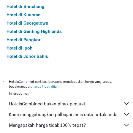
Hotel di Brinchang
Hotel di Kuantan
Hotel di Georgetown
Hotel di Genting Highlands
Hotel di Pangkor
Hotel di Ipoh
Hotel di Johor Bahru
Hotel di Hat Yai
Hotel di Kota Kinabalu
Hotel di Kuching
*
HotelsCombined sentiasa berusaha mendapatkan harga yang tepat,
bagaimanapun,
harga tidak dijamin
.
Hotel di Batu Feringgi
Ini sebabnya:
Hotel di Bangkok
HotelsCombined bukan pihak penjual.
Hotel di Putrajaya
Hotel di Shah Alam
Kami menggabungkan pelbagai jenis data untuk anda
Hotel di Kota Bharu
Mengapakah harga tidak 100% tepat?
Hotel di Mersing