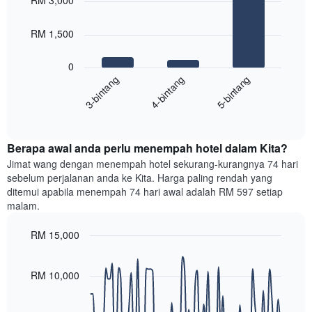
RM 3,000
with
mempunyai
3
1
bars.
RM 1,500
paksi
X
Carta
yang
0
berikut
menunjukkan
4-bintang
5-bintang
3-bintang
memaparkan
kategori
purata
hotel
End
harga
mengikut
of
bilik
interactive
bintang.
hujung
chart
Carta
Berapa awal anda perlu menempah hotel dalam Kita?
minggu
mempunyai
ini
Jimat wang dengan menempah hotel sekurang-kurangnya 74 hari
1
yang
sebelum perjalanan anda ke Kita. Harga paling rendah yang
paksi
ditemui
ditemui apabila menempah 74 hari awal adalah RM 597 setiap
Y
dalam
malam.
yang
3
memaparkan
hari
harga
RM 15,000
lalu
purata
Line
Chart
yang
bilik
graphic.
chart
diagregatkan
malam
with
RM 10,000
mengikut
90
ini
penarafan
data
yang
bintang
points.
ditemui