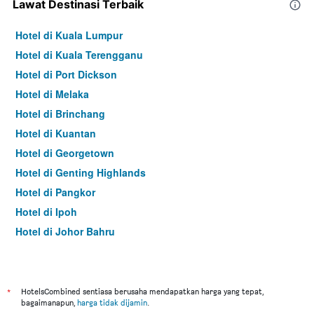
Lawat Destinasi Terbaik
Hotel di Kuala Lumpur
Hotel di Kuala Terengganu
Hotel di Port Dickson
Hotel di Melaka
Hotel di Brinchang
Hotel di Kuantan
Hotel di Georgetown
Hotel di Genting Highlands
Hotel di Pangkor
Hotel di Ipoh
Hotel di Johor Bahru
Hotel di Hat Yai
Hotel di Kota Kinabalu
Hotel di Kuching
*
HotelsCombined sentiasa berusaha mendapatkan harga yang tepat,
bagaimanapun,
harga tidak dijamin
.
Hotel di Tokyo