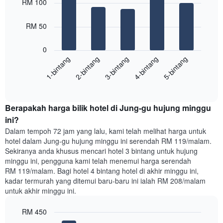
RM 100
with
yang
5
memaparkan
bars.
RM 50
hari
dalam
Carta
seminggu.
0
berikut
Carta
1-bintang
2-bintang
3-bintang
4-bintang
5-bintang
memaparkan
mempunyai
harga
1
End
purata
paksi
of
satu
interactive
Y
bilik
chart
yang
Berapakah harga bilik hotel di Jung-gu hujung minggu
malam
memaparkan
ini
ini?
purata
yang
Dalam tempoh 72 jam yang lalu, kami telah melihat harga untuk
harga
ditemui
hotel dalam Jung-gu hujung minggu ini serendah RM 119/malam.
bilik
dalam
Sekiranya anda khusus mencari hotel 3 bintang untuk hujung
3
minggu ini, pengguna kami telah menemui harga serendah
hari
RM 119/malam. Bagi hotel 4 bintang hotel di akhir minggu ini,
lalu
kadar termurah yang ditemui baru-baru ini ialah RM 208/malam
yang
untuk akhir minggu ini.
diagregatkan
mengikut
RM 450
penarafan
bintang
Bar