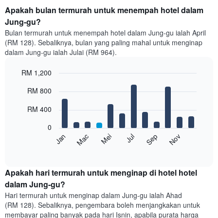
Apakah bulan termurah untuk menempah hotel dalam
Jung-gu?
Bulan termurah untuk menempah hotel dalam Jung-gu ialah April
(RM 128). Sebaliknya, bulan yang paling mahal untuk menginap
dalam Jung-gu ialah Julai (RM 964).
RM 1,200
Bar
Chart
RM 800
graphic.
chart
with
12
RM 400
bars.
0
Carta
Mei
Nov
Mac
Sep
Jan
Jul
berikut
End
of
memaparkan
interactive
harga
chart
purata
Apakah hari termurah untuk menginap di hotel hotel
bilik
dalam Jung-gu?
setiap
Hari termurah untuk menginap dalam Jung-gu ialah Ahad
bulan
(RM 128). Sebaliknya, pengembara boleh menjangkakan untuk
Carta
membayar paling banyak pada hari Isnin, apabila purata harga
mempunyai