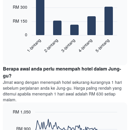
Chart
Carta
graphic.
chart
RM 300
with
mempunyai
5
1
bars.
RM 150
paksi
X
Carta
yang
0
berikut
menunjukkan
1-bintang
2-bintang
3-bintang
4-bintang
5-bintang
memaparkan
kategori
purata
hotel
End
harga
mengikut
of
bilik
interactive
bintang.
hujung
chart
Carta
Berapa awal anda perlu menempah hotel dalam Jung-
minggu
mempunyai
ini
gu?
1
yang
paksi
Jimat wang dengan menempah hotel sekurang-kurangnya 1 hari
ditemui
Y
sebelum perjalanan anda ke Jung-gu. Harga paling rendah yang
dalam
yang
ditemui apabila menempah 1 hari awal adalah RM 630 setiap
3
memaparkan
malam.
hari
harga
lalu
purata
RM 1,050
yang
bilik
diagregatkan
Line
Chart
malam
graphic.
chart
mengikut
ini
with
RM 900
penarafan