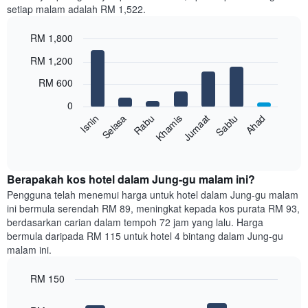
setiap malam adalah RM 1,522.
1
paksi
RM 1,800
X
yang
Bar
Chart
RM 1,200
memaparkan
graphic.
chart
with
bulan.
RM 600
7
Carta
bars.
mempunyai
0
1
Sabtu
Khamis
Selasa
Ahad
Jumaat
Rabu
Isnin
Carta
paksi
berikut
End
Y
of
memaparkan
yang
interactive
harga
chart
memaparkan
purata
Berapakah kos hotel dalam Jung-gu malam ini?
harga
bilik
Pengguna telah menemui harga untuk hotel dalam Jung-gu malam
purata
setiap
bilik
ini bermula serendah RM 89, meningkat kepada kos purata RM 93,
hari
berdasarkan carian dalam tempoh 72 jam yang lalu. Harga
dalam
bermula daripada RM 115 untuk hotel 4 bintang dalam Jung-gu
seminggu
malam ini.
Carta
mempunyai
RM 150
1
paksi
Bar
Chart
graphic.
chart
X