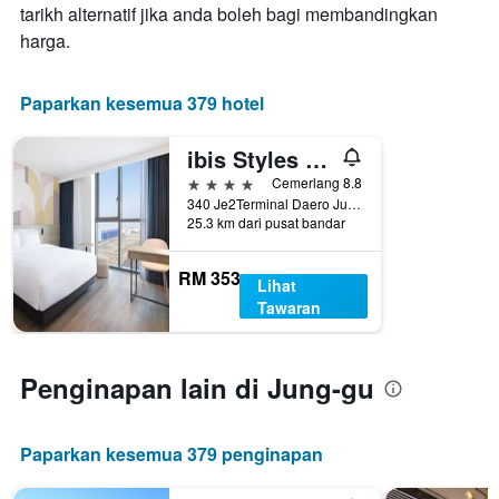
minggu
tarikh alternatif jika anda boleh bagi membandingkan
penginapan
ini
Carta
harga.
yang
mempunyai
ditemui
1
dalam
paksi
Paparkan kesemua 379 hotel
3
Y
hari
yang
ibis Styles Ambassador Incheon Airport
lalu
memaparkan
harga
4 bintang
Cemerlang 8.8
purata
340 Je2Terminal Daero Jung gu Ibc II, Incheon, Korea Selatan
25.3 km dari pusat bandar
bilik
RM 353
Lihat
Tawaran
Penginapan lain di Jung-gu
Paparkan kesemua 379 penginapan