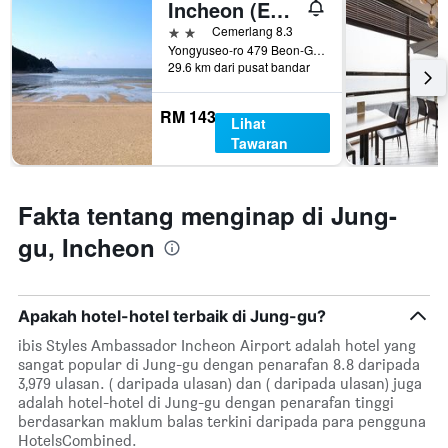
Incheon (Eulwang-Ri) Sea World
2 bintang
Cemerlang 8.3
Yongyuseo-ro 479 Beon-Gil, Jung-gu, Incheon, Korea Selatan
29.6 km dari pusat bandar
RM 143
Lihat
Tawaran
Fakta tentang menginap di Jung-
gu, Incheon
Apakah hotel-hotel terbaik di Jung-gu?
ibis Styles Ambassador Incheon Airport adalah hotel yang
sangat popular di Jung-gu dengan penarafan 8.8 daripada
3,979 ulasan. ( daripada ulasan) dan ( daripada ulasan) juga
adalah hotel-hotel di Jung-gu dengan penarafan tinggi
berdasarkan maklum balas terkini daripada para pengguna
HotelsCombined.