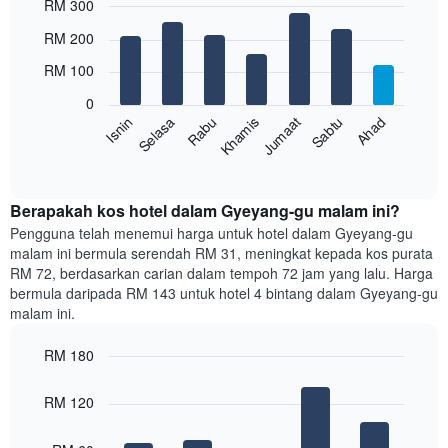
RM 300
X
yang
Bar
Chart
RM 200
memaparkan
graphic.
chart
with
bulan.
RM 100
7
Carta
bars.
mempunyai
0
1
Rabu
Khamis
Jumaat
Sabtu
Ahad
Isnin
Selasa
Carta
paksi
berikut
End
Y
of
memaparkan
yang
interactive
harga
chart
memaparkan
purata
Berapakah kos hotel dalam Gyeyang-gu malam ini?
harga
bilik
Pengguna telah menemui harga untuk hotel dalam Gyeyang-gu
purata
setiap
bilik
malam ini bermula serendah RM 31, meningkat kepada kos purata
hari
RM 72, berdasarkan carian dalam tempoh 72 jam yang lalu. Harga
dalam
bermula daripada RM 143 untuk hotel 4 bintang dalam Gyeyang-gu
seminggu
malam ini.
Carta
mempunyai
RM 180
1
paksi
Bar
Chart
graphic.
chart
X
RM 120
with
yang
5
memaparkan
bars.