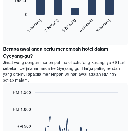
RM 60
hari
dalam
Carta
seminggu.
0
berikut
Carta
1-bintang
2-bintang
3-bintang
4-bintang
5-bintang
memaparkan
mempunyai
harga
1
End
purata
paksi
of
satu
interactive
Y
bilik
chart
yang
Berapa awal anda perlu menempah hotel dalam
malam
memaparkan
ini
Gyeyang-gu?
purata
yang
Jimat wang dengan menempah hotel sekurang-kurangnya 69 hari
harga
ditemui
sebelum perjalanan anda ke Gyeyang-gu. Harga paling rendah
bilik
dalam
yang ditemui apabila menempah 69 hari awal adalah RM 139
3
setiap malam.
hari
lalu
RM 1,500
yang
diagregatkan
Line
Chart
graphic.
chart
mengikut
with
RM 1,000
penarafan
90
bintang
data
Carta
points.
RM 500
mempunyai