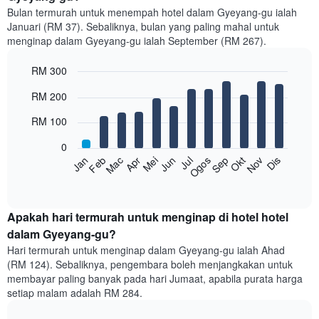
Bulan termurah untuk menempah hotel dalam Gyeyang-gu ialah
Januari (RM 37). Sebaliknya, bulan yang paling mahal untuk
menginap dalam Gyeyang-gu ialah September (RM 267).
RM 300
Bar
Chart
RM 200
graphic.
chart
with
RM 100
12
bars.
0
Feb
Mei
Ogos
Nov
Mac
Jun
Sep
Dis
Jan
Apr
Jul
Okt
Carta
berikut
End
of
memaparkan
interactive
harga
chart
purata
Apakah hari termurah untuk menginap di hotel hotel
bilik
dalam Gyeyang-gu?
setiap
Hari termurah untuk menginap dalam Gyeyang-gu ialah Ahad
bulan
(RM 124). Sebaliknya, pengembara boleh menjangkakan untuk
Carta
membayar paling banyak pada hari Jumaat, apabila purata harga
mempunyai
setiap malam adalah RM 284.
1
paksi