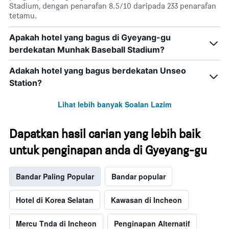
3
Stadium, dengan penarafan 8.5/10 daripada 233 penarafan
paksi
hari
tetamu.
Y
lalu
yang
Apakah hotel yang bagus di Gyeyang-gu
memaparkan
harga
berdekatan Munhak Baseball Stadium?
purata
bilik
Adakah hotel yang bagus berdekatan Unseo
Station?
Lihat lebih banyak Soalan Lazim
Dapatkan hasil carian yang lebih baik
untuk penginapan anda di Gyeyang-gu
Bandar Paling Popular
Bandar popular
Hotel di Korea Selatan
Kawasan di Incheon
Mercu Tnda di Incheon
Penginapan Alternatif