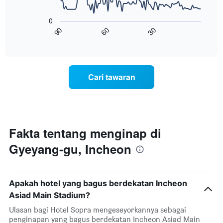
1
Carta
paksi
berikut
0
X
menunjukkan
60
30
90
yang
bagaimana
End
menunjukkan
of
harga
interactive
kategori
bilik
chart
hotel
berubah
mengikut
menjelang
Cari tawaran
bintang.
tarikh
Carta
menginap
mempunyai
Carta
1
mempunyai
paksi
1
Y
paksi
Fakta tentang menginap di
yang
X
memaparkan
Gyeyang-gu, Incheon
yang
harga
memaparkan
purata
bilangan
bilik
hari
malam
Apakah hotel yang bagus berdekatan Incheon
sebelum
ini
penginapan
Asiad Main Stadium?
yang
Carta
ditemui
Ulasan bagi Hotel Sopra mengeseyorkannya sebagai
mempunyai
dalam
penginapan yang bagus berdekatan Incheon Asiad Main
1