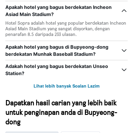
hari
Apakah hotel yang bagus berdekatan Incheon
sebelum
penginapan
Asiad Main Stadium?
Carta
Hotel Sopra adalah hotel yang popular berdekatan Incheon
mempunyai
Asiad Main Stadium yang sangat disyorkan, dengan
1
penarafan 8.5 daripada 233 ulasan.
paksi
Y
Apakah hotel yang bagus di Bupyeong-dong
yang
memaparkan
berdekatan Munhak Baseball Stadium?
harga
purata
Adakah hotel yang bagus berdekatan Unseo
bilik
Station?
Lihat lebih banyak Soalan Lazim
Dapatkan hasil carian yang lebih baik
untuk penginapan anda di Bupyeong-
dong