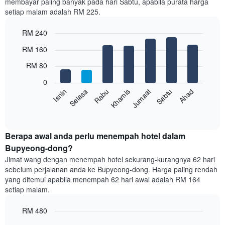
membayar paling banyak pada hari Sabtu, apabila purata harga
mempunyai
setiap malam adalah RM 225.
1
paksi
RM 240
X
yang
Bar
Chart
RM 160
memaparkan
graphic.
chart
with
bulan.
RM 80
7
Carta
bars.
mempunyai
0
1
Rabu
Khamis
Jumaat
Sabtu
Ahad
Isnin
Selasa
Carta
paksi
berikut
End
Y
of
memaparkan
yang
interactive
harga
chart
memaparkan
purata
Berapa awal anda perlu menempah hotel dalam
harga
bilik
Bupyeong-dong?
purata
setiap
bilik
Jimat wang dengan menempah hotel sekurang-kurangnya 62 hari
hari
sebelum perjalanan anda ke Bupyeong-dong. Harga paling rendah
dalam
yang ditemui apabila menempah 62 hari awal adalah RM 164
seminggu
setiap malam.
Carta
mempunyai
RM 480
1
paksi
Line
Chart