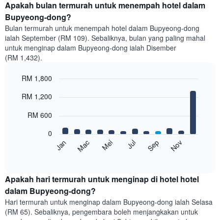
Apakah bulan termurah untuk menempah hotel dalam
Bupyeong-dong?
Bulan termurah untuk menempah hotel dalam Bupyeong-dong
ialah September (RM 109). Sebaliknya, bulan yang paling mahal
untuk menginap dalam Bupyeong-dong ialah Disember
(RM 1,432).
RM 1,800
Bar
Chart
RM 1,200
graphic.
chart
with
12
RM 600
bars.
0
Carta
Mei
Nov
Mac
Sep
Jan
Jul
berikut
End
of
memaparkan
interactive
harga
chart
purata
Apakah hari termurah untuk menginap di hotel hotel
bilik
dalam Bupyeong-dong?
setiap
Hari termurah untuk menginap dalam Bupyeong-dong ialah Selasa
bulan
(RM 65). Sebaliknya, pengembara boleh menjangkakan untuk
Carta