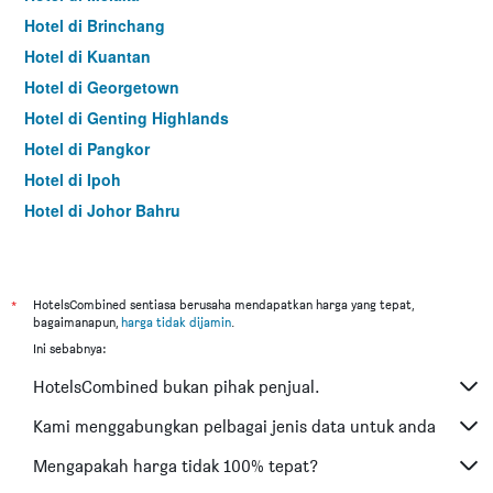
Hotel di Brinchang
Hotel di Kuantan
Hotel di Georgetown
Hotel di Genting Highlands
Hotel di Pangkor
Hotel di Ipoh
Hotel di Johor Bahru
Hotel di Hat Yai
Hotel di Kota Kinabalu
Hotel di Kuching
*
HotelsCombined sentiasa berusaha mendapatkan harga yang tepat,
bagaimanapun,
harga tidak dijamin
.
Hotel di Tokyo
Ini sebabnya:
Hotel di Batu Feringgi
HotelsCombined bukan pihak penjual.
Hotel di Bangkok
Hotel di Putrajaya
Kami menggabungkan pelbagai jenis data untuk anda
Hotel di Shah Alam
Mengapakah harga tidak 100% tepat?
Hotel di Kota Bharu