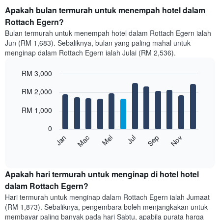
Apakah bulan termurah untuk menempah hotel dalam
Rottach Egern?
Bulan termurah untuk menempah hotel dalam Rottach Egern ialah
Jun (RM 1,683). Sebaliknya, bulan yang paling mahal untuk
menginap dalam Rottach Egern ialah Julai (RM 2,536).
RM 3,000
Bar
Chart
RM 2,000
graphic.
chart
with
12
RM 1,000
bars.
0
Carta
Mei
Nov
Mac
Sep
Jan
Jul
berikut
End
of
memaparkan
interactive
harga
chart
purata
Apakah hari termurah untuk menginap di hotel hotel
bilik
dalam Rottach Egern?
setiap
Hari termurah untuk menginap dalam Rottach Egern ialah Jumaat
bulan
(RM 1,873). Sebaliknya, pengembara boleh menjangkakan untuk
Carta
membayar paling banyak pada hari Sabtu, apabila purata harga
mempunyai