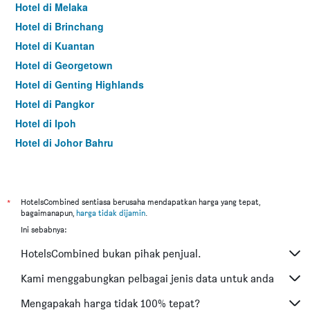
Hotel di Melaka
Hotel di Brinchang
Hotel di Kuantan
Hotel di Georgetown
Hotel di Genting Highlands
Hotel di Pangkor
Hotel di Ipoh
Hotel di Johor Bahru
Hotel di Hat Yai
Hotel di Kota Kinabalu
Hotel di Kuching
*
HotelsCombined sentiasa berusaha mendapatkan harga yang tepat,
bagaimanapun,
harga tidak dijamin
.
Hotel di Tokyo
Ini sebabnya:
Hotel di Batu Feringgi
HotelsCombined bukan pihak penjual.
Hotel di Bangkok
Hotel di Putrajaya
Kami menggabungkan pelbagai jenis data untuk anda
Hotel di Shah Alam
Mengapakah harga tidak 100% tepat?