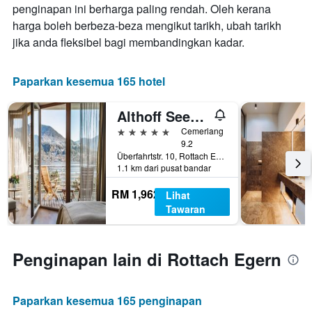
penginapan ini berharga paling rendah. Oleh kerana
sebelum
harga boleh berbeza-beza mengikut tarikh, ubah tarikh
penginapan
Carta
jika anda fleksibel bagi membandingkan kadar.
mempunyai
1
paksi
Paparkan kesemua 165 hotel
Y
yang
Althoff Seehotel Überfahrt
memaparkan
harga
5 bintang
Cemerlang
purata
9.2
Überfahrtstr. 10, Rottach Egern, Bavaria, Jerman
bilik
1.1 km dari pusat bandar
RM 1,962
Lihat
Tawaran
Penginapan lain di Rottach Egern
Paparkan kesemua 165 penginapan