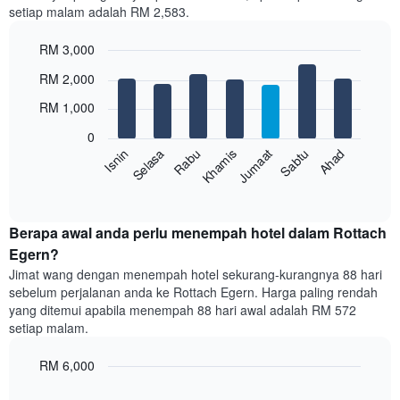
setiap malam adalah RM 2,583.
1
paksi
RM 3,000
X
yang
Bar
Chart
RM 2,000
memaparkan
graphic.
chart
with
bulan.
RM 1,000
7
Carta
bars.
mempunyai
0
1
Sabtu
Khamis
Selasa
Ahad
Jumaat
Rabu
Isnin
Carta
paksi
berikut
End
Y
of
memaparkan
yang
interactive
harga
chart
memaparkan
purata
Berapa awal anda perlu menempah hotel dalam Rottach
harga
bilik
Egern?
purata
setiap
bilik
Jimat wang dengan menempah hotel sekurang-kurangnya 88 hari
hari
sebelum perjalanan anda ke Rottach Egern. Harga paling rendah
dalam
yang ditemui apabila menempah 88 hari awal adalah RM 572
seminggu
setiap malam.
Carta
mempunyai
RM 6,000
1
paksi
Line
Chart
X
graphic.
chart