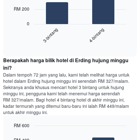
2
memaparkan
bars.
RM 200
hari
dalam
Carta
seminggu.
0
berikut
Carta
3-bintang
4-bintang
memaparkan
mempunyai
harga
1
End
purata
paksi
of
satu
interactive
Y
bilik
chart
yang
Berapakah harga bilik hotel di Erding hujung minggu
malam
memaparkan
ini
ini?
purata
yang
Dalam tempoh 72 jam yang lalu, kami telah melihat harga untuk
harga
ditemui
hotel dalam Erding hujung minggu ini serendah RM 327/malam.
bilik
dalam
Sekiranya anda khusus mencari hotel 3 bintang untuk hujung
3
minggu ini, pengguna kami telah menemui harga serendah
hari
RM 327/malam. Bagi hotel 4 bintang hotel di akhir minggu ini,
lalu
kadar termurah yang ditemui baru-baru ini ialah RM 449/malam
yang
untuk akhir minggu ini.
diagregatkan
mengikut
RM 600
penarafan
bintang
Bar
Chart
Carta
graphic.
chart