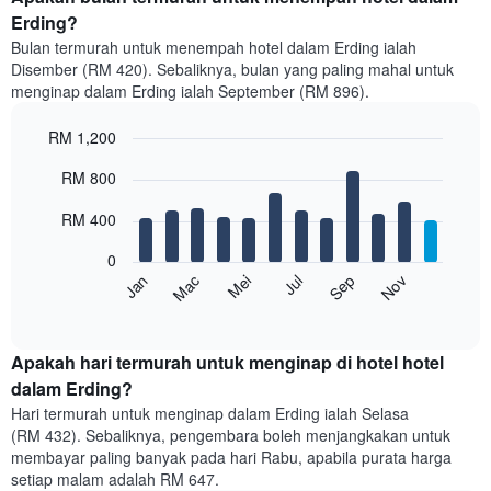
Erding?
Bulan termurah untuk menempah hotel dalam Erding ialah
Disember (RM 420). Sebaliknya, bulan yang paling mahal untuk
menginap dalam Erding ialah September (RM 896).
RM 1,200
Bar
Chart
RM 800
graphic.
chart
with
12
RM 400
bars.
0
Carta
Mei
Nov
Mac
Sep
Jan
Jul
berikut
End
of
memaparkan
interactive
harga
chart
purata
Apakah hari termurah untuk menginap di hotel hotel
bilik
dalam Erding?
setiap
Hari termurah untuk menginap dalam Erding ialah Selasa
bulan
(RM 432). Sebaliknya, pengembara boleh menjangkakan untuk
Carta
membayar paling banyak pada hari Rabu, apabila purata harga
mempunyai
setiap malam adalah RM 647.
1