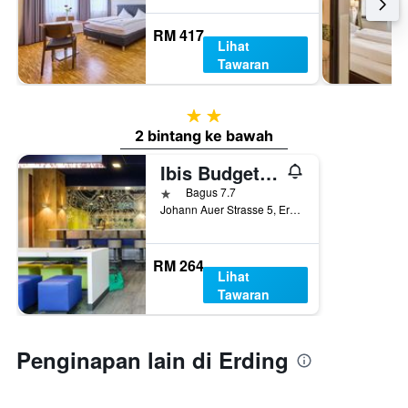
RM 417
Lihat
Tawaran
2 bintang
2 bintang ke bawah
Ibis Budget Munchen Airport Erding
1 bintang
Bagus 7.7
Johann Auer Strasse 5, Erding, Bavaria, Jerman
RM 264
Lihat
Tawaran
Penginapan lain di Erding