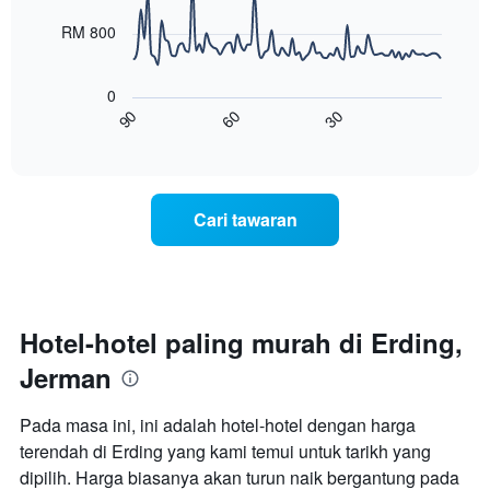
Carta
points.
dalam
RM 800
mempunyai
3
1
Carta
hari
paksi
berikut
lalu
0
X
menunjukkan
60
30
90
yang
bagaimana
End
memaparkan
of
harga
interactive
kategori
bilik
chart
hotel
berubah
mengikut
menjelang
Cari tawaran
bintang.
tarikh
Carta
menginap
mempunyai
Carta
1
mempunyai
paksi
1
Y
paksi
Hotel-hotel paling murah di Erding,
yang
X
memaparkan
Jerman
yang
harga
memaparkan
purata
bilangan
Pada masa ini, ini adalah hotel-hotel dengan harga
bilik
hari
hujung
terendah di Erding yang kami temui untuk tarikh yang
sebelum
minggu
dipilih. Harga biasanya akan turun naik bergantung pada
penginapan