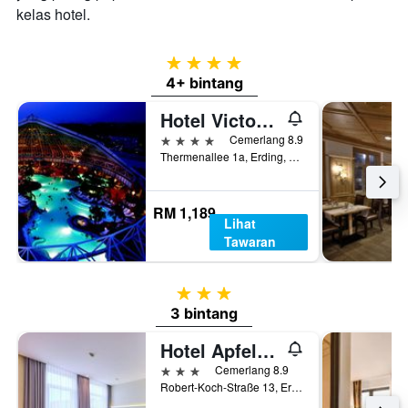
kelas hotel.
4 bintang
4+ bintang
Hotel Victory Therme Erding
4 bintang
Cemerlang 8.9
Thermenallee 1a, Erding, Bavaria, Jerman
RM 1,189
Lihat
Tawaran
3 bintang
3 bintang
Hotel Apfelbaum
3 bintang
Cemerlang 8.9
Robert-Koch-Straße 13, Erding, Bavaria, Jerman