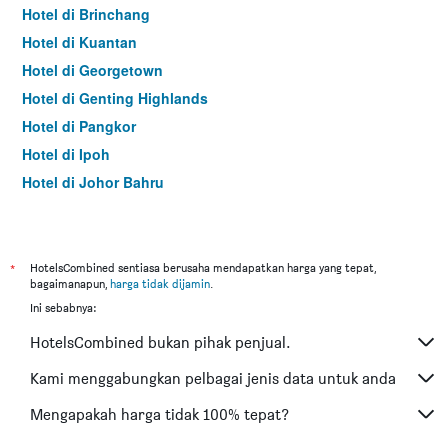
Hotel di Brinchang
Hotel di Kuantan
Hotel di Georgetown
Hotel di Genting Highlands
Hotel di Pangkor
Hotel di Ipoh
Hotel di Johor Bahru
Hotel di Hat Yai
Hotel di Kota Kinabalu
Hotel di Kuching
*
HotelsCombined sentiasa berusaha mendapatkan harga yang tepat,
bagaimanapun,
harga tidak dijamin
.
Hotel di Tokyo
Ini sebabnya:
Hotel di Batu Feringgi
HotelsCombined bukan pihak penjual.
Hotel di Bangkok
Hotel di Putrajaya
Kami menggabungkan pelbagai jenis data untuk anda
Hotel di Shah Alam
Mengapakah harga tidak 100% tepat?
Hotel di Kota Bharu