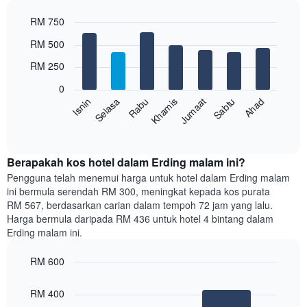
paksi
RM 750
X
yang
Bar
Chart
RM 500
memaparkan
graphic.
chart
with
bulan.
RM 250
7
Carta
bars.
mempunyai
0
1
Rabu
Khamis
Jumaat
Sabtu
Ahad
Isnin
Selasa
Carta
paksi
berikut
End
Y
of
memaparkan
yang
interactive
harga
chart
memaparkan
purata
Berapakah kos hotel dalam Erding malam ini?
harga
bilik
Pengguna telah menemui harga untuk hotel dalam Erding malam
purata
setiap
bilik
ini bermula serendah RM 300, meningkat kepada kos purata
hari
RM 567, berdasarkan carian dalam tempoh 72 jam yang lalu.
dalam
Harga bermula daripada RM 436 untuk hotel 4 bintang dalam
seminggu
Erding malam ini.
Carta
mempunyai
RM 600
1
paksi
Bar
Chart
graphic.
chart
X
RM 400
with
yang