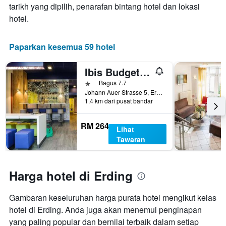
ini
Carta
tarikh yang dipilih, penarafan bintang hotel dan lokasi
yang
mempunyai
hotel.
ditemui
1
dalam
paksi
3
Y
Paparkan kesemua 59 hotel
hari
yang
lalu
memaparkan
Ibis Budget Munchen Airport Erding
harga
purata
1 bintang
Bagus 7.7
bilik
Johann Auer Strasse 5, Erding, Bavaria, Jerman
1.4 km dari pusat bandar
RM 264
Lihat
Tawaran
Harga hotel di Erding
Gambaran keseluruhan harga purata hotel mengikut kelas
hotel di Erding. Anda juga akan menemui penginapan
yang paling popular dan bernilai terbaik dalam setiap