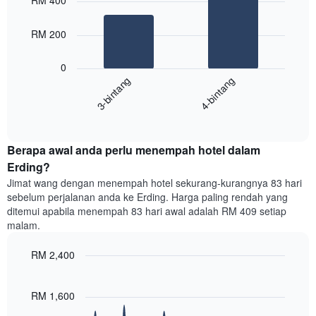
RM 400
with
mempunyai
2
1
bars.
RM 200
paksi
X
Carta
yang
0
berikut
menunjukkan
3-bintang
4-bintang
memaparkan
kategori
purata
hotel
End
harga
mengikut
of
bilik
interactive
bintang.
hujung
chart
Carta
Berapa awal anda perlu menempah hotel dalam
minggu
mempunyai
ini
Erding?
1
yang
paksi
Jimat wang dengan menempah hotel sekurang-kurangnya 83 hari
ditemui
Y
sebelum perjalanan anda ke Erding. Harga paling rendah yang
dalam
yang
ditemui apabila menempah 83 hari awal adalah RM 409 setiap
3
memaparkan
malam.
hari
harga
lalu
purata
RM 2,400
yang
bilik
diagregatkan
Line
Chart
malam
graphic.
chart
mengikut
ini
with
RM 1,600
penarafan
yang
90
bintang
ditemui
data