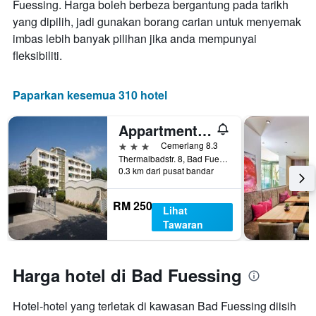
Fuessing. Harga boleh berbeza bergantung pada tarikh
penginapan
ini
Carta
yang dipilih, jadi gunakan borang carian untuk menyemak
yang
mempunyai
imbas lebih banyak pilihan jika anda mempunyai
ditemui
1
dalam
fleksibiliti.
paksi
3
Y
hari
yang
lalu
Paparkan kesemua 310 hotel
memaparkan
harga
purata
Appartmenthaus Thermenhof
bilik
3 bintang
Cemerlang 8.3
Thermalbadstr. 8, Bad Fuessing, Bavaria, Jerman
0.3 km dari pusat bandar
RM 250
Lihat
Tawaran
Harga hotel di Bad Fuessing
Hotel-hotel yang terletak di kawasan Bad Fuessing diisih