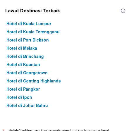
Lawat Destinasi Terbaik
Hotel di Kuala Lumpur
Hotel di Kuala Terengganu
Hotel di Port Dickson
Hotel di Melaka
Hotel di Brinchang
Hotel di Kuantan
Hotel di Georgetown
Hotel di Genting Highlands
Hotel di Pangkor
Hotel di Ipoh
Hotel di Johor Bahru
Hotel di Hat Yai
Hotel di Kota Kinabalu
Hotel di Kuching
HotelsCombined sentiasa berusaha mendapatkan harga yang tepat,