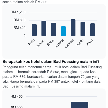
setiap malam adalah RM 862.
1
paksi
RM 1,200
X
yang
Bar
Chart
RM 800
memaparkan
graphic.
chart
with
bulan.
RM 400
7
Carta
bars.
mempunyai
0
1
Sabtu
Khamis
Selasa
Ahad
Jumaat
Rabu
Isnin
Carta
paksi
berikut
End
Y
of
memaparkan
yang
interactive
harga
chart
memaparkan
purata
Berapakah kos hotel dalam Bad Fuessing malam ini?
harga
bilik
Pengguna telah menemui harga untuk hotel dalam Bad Fuessing
purata
setiap
bilik
malam ini bermula serendah RM 292, meningkat kepada kos
hari
purata RM 689, berdasarkan carian dalam tempoh 72 jam yang
dalam
lalu. Harga bermula daripada RM 387 untuk hotel 4 bintang dalam
seminggu
Bad Fuessing malam ini.
Carta
mempunyai
RM 450
1
paksi
Bar
Chart
graphic.
chart
X
RM 300