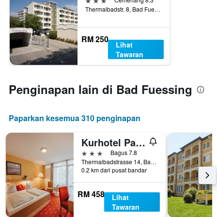
Thermalbadstr. 8, Bad Fuessing, Bavaria, Jerman
RM 250
Lihat
Tawaran
Penginapan lain di Bad Fuessing
Paparkan kesemua 310 penginapan
Kurhotel Panland
3 bintang
Bagus 7.8
Thermalbadstrasse 14, Bad Fuessing, Bavaria, Jerman
0.2 km dari pusat bandar
RM 458
Lihat
Tawaran