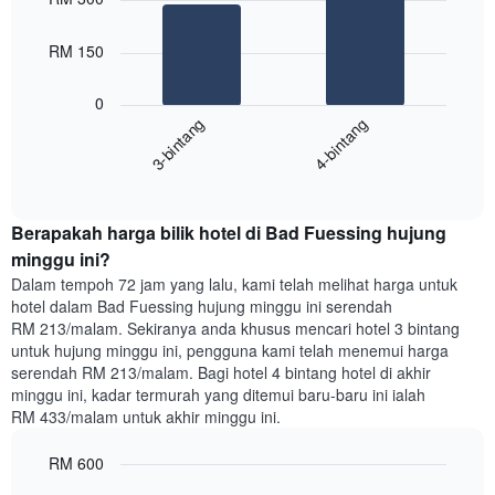
with
yang
2
memaparkan
bars.
RM 150
hari
dalam
Carta
seminggu.
0
berikut
Carta
3-bintang
4-bintang
memaparkan
mempunyai
harga
1
End
purata
paksi
of
satu
interactive
Y
bilik
chart
yang
Berapakah harga bilik hotel di Bad Fuessing hujung
malam
memaparkan
ini
minggu ini?
purata
yang
Dalam tempoh 72 jam yang lalu, kami telah melihat harga untuk
harga
ditemui
hotel dalam Bad Fuessing hujung minggu ini serendah
bilik
dalam
RM 213/malam. Sekiranya anda khusus mencari hotel 3 bintang
3
untuk hujung minggu ini, pengguna kami telah menemui harga
hari
serendah RM 213/malam. Bagi hotel 4 bintang hotel di akhir
lalu
minggu ini, kadar termurah yang ditemui baru-baru ini ialah
yang
RM 433/malam untuk akhir minggu ini.
diagregatkan
mengikut
RM 600
penarafan
bintang
Bar
Chart