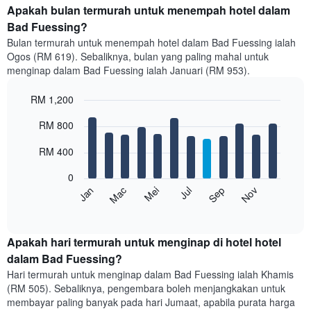
Apakah bulan termurah untuk menempah hotel dalam
Bad Fuessing?
Bulan termurah untuk menempah hotel dalam Bad Fuessing ialah
Ogos (RM 619). Sebaliknya, bulan yang paling mahal untuk
menginap dalam Bad Fuessing ialah Januari (RM 953).
RM 1,200
Bar
Chart
RM 800
graphic.
chart
with
12
RM 400
bars.
0
Carta
Mei
Nov
Mac
Sep
Jan
Jul
berikut
End
of
memaparkan
interactive
harga
chart
purata
Apakah hari termurah untuk menginap di hotel hotel
bilik
dalam Bad Fuessing?
setiap
Hari termurah untuk menginap dalam Bad Fuessing ialah Khamis
bulan
(RM 505). Sebaliknya, pengembara boleh menjangkakan untuk
Carta
membayar paling banyak pada hari Jumaat, apabila purata harga
mempunyai