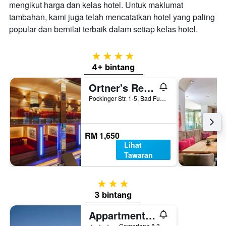
mengikut harga dan kelas hotel. Untuk maklumat
tambahan, kami juga telah mencatatkan hotel yang paling
popular dan bernilai terbaik dalam setiap kelas hotel.
4 bintang
4+ bintang
Ortner's Resort
Pockinger Str. 1-5, Bad Fuessing, Bavaria, Jerman
RM 1,650
Lihat
Tawaran
3 bintang
3 bintang
Appartmenthaus Thermenhof
3 bintang
Cemerlang 8.3