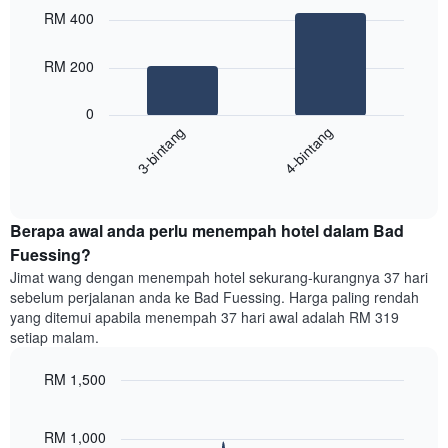
Carta
graphic.
chart
RM 400
with
mempunyai
2
1
bars.
RM 200
paksi
X
Carta
yang
0
berikut
menunjukkan
3-bintang
4-bintang
memaparkan
kategori
purata
hotel
End
harga
mengikut
of
bilik
interactive
bintang.
hujung
chart
Carta
Berapa awal anda perlu menempah hotel dalam Bad
minggu
mempunyai
ini
Fuessing?
1
yang
paksi
Jimat wang dengan menempah hotel sekurang-kurangnya 37 hari
ditemui
Y
sebelum perjalanan anda ke Bad Fuessing. Harga paling rendah
dalam
yang
yang ditemui apabila menempah 37 hari awal adalah RM 319
3
memaparkan
setiap malam.
hari
harga
lalu
purata
RM 1,500
yang
bilik
diagregatkan
Line
Chart
malam
graphic.
chart
mengikut
ini
with
RM 1,000
penarafan
yang