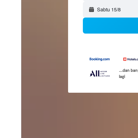
Sabtu 15/8
...dan ba
lagi