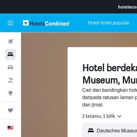
hotelsc
Hotel-hotel popular
Penerbangan
Hotel
Hotel berdek
Sewaan Kereta
Museum, Mu
Pakej
Cari dan bandingkan ho
Eksplorasi
daripada ratusan laman 
dan jimat.
Perjalanan
2 tetamu, 1 bilik
Melayu