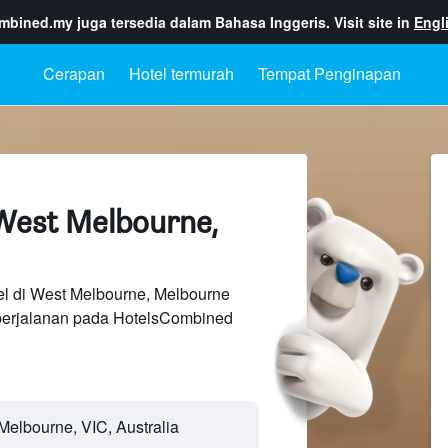
ombined.my
juga tersedia dalam Bahasa Inggeris. Visit site in
Engl
Cerapan
Hotel termurah
Tempat Penginapan
West Melbourne,
el di West Melbourne, Melbourne
perjalanan pada HotelsCombined