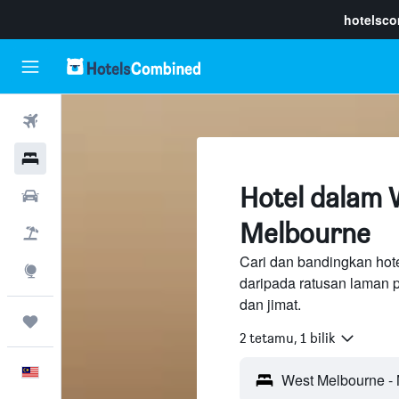
hotelsc
Penerbangan
Hotel
Hotel dalam 
Sewaan Kereta
Melbourne
Pakej
Cari dan bandingkan hot
Eksplorasi
daripada ratusan laman 
dan jimat.
Perjalanan
2 tetamu, 1 bilik
Melayu