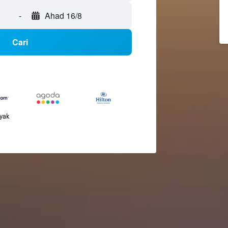
-
Ahad 16/8
Cari
nyak