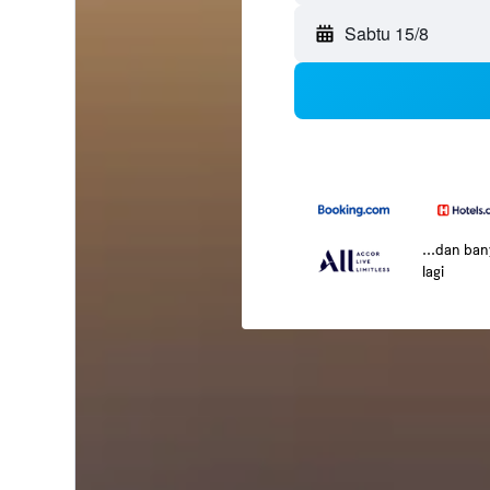
Sabtu 15/8
...dan ba
lagi