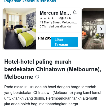
Paparkan kesemua 992 hotel
Mercure Melbourne Therry Street
4 bintang
Bagus 7.6
43 Therry Street, Melbourne, VIC, Australia
0.7 km dari pusat bandar
RM 295
Lihat
Tawaran
Hotel-hotel paling murah
berdekatan Chinatown (Melbourne),
Melbourne
Pada masa ini, ini adalah hotel dengan harga terendah
yang berdekatan Chinatown (Melbourne) yang kami temui
untuk tarikh yang dipilih. Pertimbangkan tarikh alternatif
jika anda boleh bagi membandingkan harga.