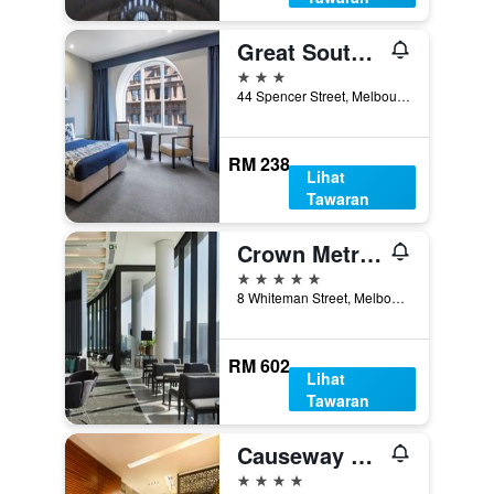
Great Southern Hotel Melbourne
3 bintang
44 Spencer Street, Melbourne, VIC, Australia
RM 238
Lihat
Tawaran
Crown Metropol Melbourne
5 bintang
8 Whiteman Street, Melbourne, VIC, Australia
RM 602
Lihat
Tawaran
Causeway 353 Hotel
4 bintang