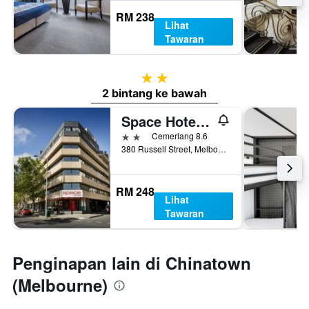
RM 238
Lihat
Tawaran
2 bintang
2 bintang ke bawah
Space Hotel - Hostel
2 bintang
Cemerlang 8.6
380 Russell Street, Melbourne, VIC, Australia
RM 248
Lihat
Tawaran
Penginapan lain di Chinatown
(Melbourne)