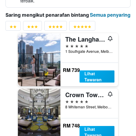
terbaik.
Semua penyaring
Saring mengikut penarafan bintang
The Langham Melbourne
5 bintang
1 Southgate Avenue, Melbourne, VIC, Australia
RM 739
Lihat
Tawaran
Crown Towers Melbourne
5 bintang
8 Whiteman Street, Melbourne, VIC, Australia
RM 748
Lihat
Tawaran