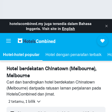
hotelscombined.my
juga tersedia dalam Bahasa
Inggeris. Visit site in
English
Hotel-hotel popular
Hotel dengan penarafan terbaik
Ho
Hotel berdekatan Chinatown (Melbourne),
Melbourne
Cari dan bandingkan hotel berdekatan Chinatown
(Melbourne) daripada ratusan laman perjalanan pada
HotelsCombined dan jimat.
2 tetamu, 1 bilik