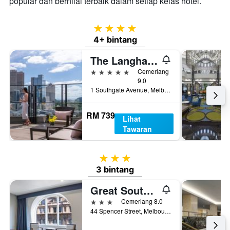
popular dan bernilai terbaik dalam setiap kelas hotel.
4 bintang
4+ bintang
The Langham Melbourne
5 bintang
Cemerlang
9.0
1 Southgate Avenue, Melbourne, VIC, Australia
RM 739
Lihat
Tawaran
3 bintang
3 bintang
Great Southern Hotel Melbourne
3 bintang
Cemerlang 8.0
44 Spencer Street, Melbourne, VIC, Australia