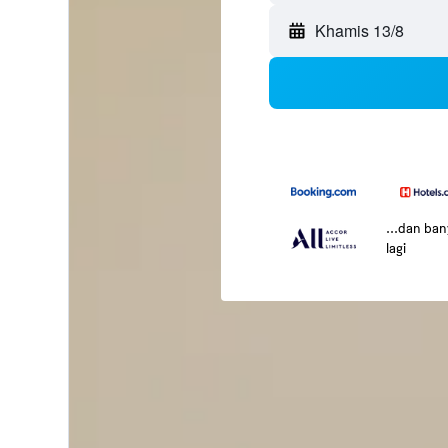
Khamis 13/8
...dan ba
lagi