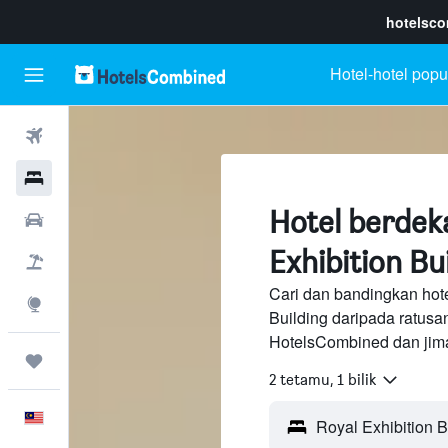
hotelsc
Hotel-hotel popu
Penerbangan
Hotel
Hotel berdek
Sewaan Kereta
Exhibition Bu
Pakej
Cari dan bandingkan hote
Eksplorasi
Building daripada ratusa
HotelsCombined dan jima
Perjalanan
2 tetamu, 1 bilik
Melayu