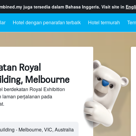
ombined.my
juga tersedia dalam Bahasa Inggeris. Visit site in
Engl
lar
Hotel dengan penarafan terbaik
Hotel termurah
Tem
atan Royal
ilding, Melbourne
l berdekatan Royal Exhibition
n laman perjalanan pada
t.