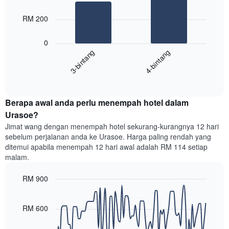
2
seminggu.
bars.
Carta
RM 200
mempunyai
Carta
1
0
berikut
paksi
3-bintang
4-bintang
memaparkan
Y
purata
yang
End
harga
memaparkan
of
bilik
purata
interactive
hujung
chart
harga
Berapa awal anda perlu menempah hotel dalam
minggu
bilik
ini
Urasoe?
yang
Jimat wang dengan menempah hotel sekurang-kurangnya 12 hari
ditemui
sebelum perjalanan anda ke Urasoe. Harga paling rendah yang
dalam
ditemui apabila menempah 12 hari awal adalah RM 114 setiap
3
malam.
hari
lalu
RM 900
yang
diagregatkan
Line
Chart
graphic.
chart
mengikut
with
RM 600
penarafan
90
bintang
data
Carta