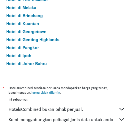
Hotel di Melaka
Hotel di Brinchang
Hotel di Kuantan
Hotel di Georgetown
Hotel di Genting Highlands
Hotel di Pangkor
Hotel di Ipoh
Hotel di Johor Bahru
Hotel di Hat Yai
Hotel di Kota Kinabalu
Hotel di Kuching
*
HotelsCombined sentiasa berusaha mendapatkan harga yang tepat,
bagaimanapun,
harga tidak dijamin
.
Hotel di Tokyo
Ini sebabnya:
Hotel di Batu Feringgi
HotelsCombined bukan pihak penjual.
Hotel di Bangkok
Hotel di Putrajaya
Kami menggabungkan pelbagai jenis data untuk anda
Hotel di Shah Alam