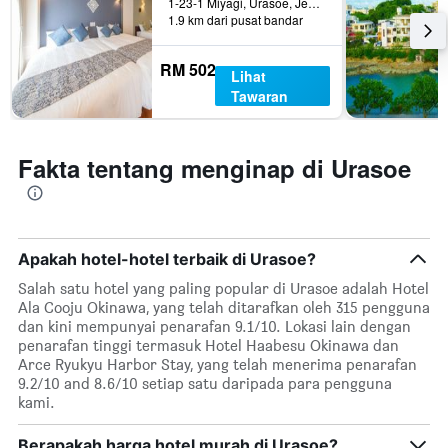
1-23-1 Miyagi, Urasoe, Jepun
yang
mempunyai
1.9 km dari pusat bandar
ditemui
1
dalam
paksi
3
RM 502
Y
Lihat
hari
yang
Tawaran
lalu
memaparkan
harga
purata
Fakta tentang menginap di Urasoe
bilik
Apakah hotel-hotel terbaik di Urasoe?
Salah satu hotel yang paling popular di Urasoe adalah Hotel
Ala Cooju Okinawa, yang telah ditarafkan oleh 315 pengguna
dan kini mempunyai penarafan 9.1/10. Lokasi lain dengan
penarafan tinggi termasuk Hotel Haabesu Okinawa dan
Arce Ryukyu Harbor Stay, yang telah menerima penarafan
9.2/10 and 8.6/10 setiap satu daripada para pengguna
kami.
Berapakah harga hotel murah di Urasoe?