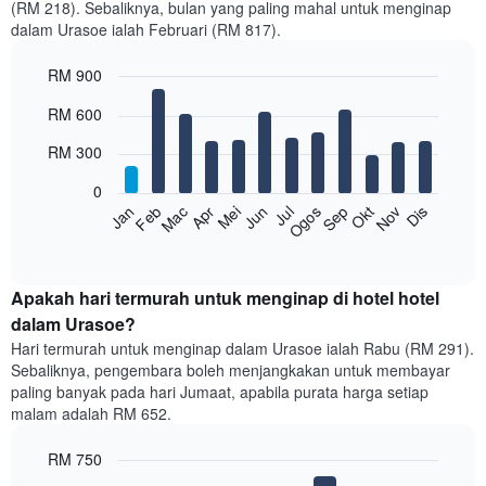
(RM 218). Sebaliknya, bulan yang paling mahal untuk menginap
dalam Urasoe ialah Februari (RM 817).
RM 900
Bar
Chart
RM 600
graphic.
chart
with
RM 300
12
bars.
0
Feb
Mei
Ogos
Nov
Mac
Jun
Sep
Dis
Jan
Apr
Jul
Okt
Carta
berikut
End
of
memaparkan
interactive
harga
chart
purata
Apakah hari termurah untuk menginap di hotel hotel
bilik
dalam Urasoe?
setiap
Hari termurah untuk menginap dalam Urasoe ialah Rabu (RM 291).
bulan
Sebaliknya, pengembara boleh menjangkakan untuk membayar
Carta
paling banyak pada hari Jumaat, apabila purata harga setiap
mempunyai
malam adalah RM 652.
1
paksi
RM 750
X
yang
Bar
Chart