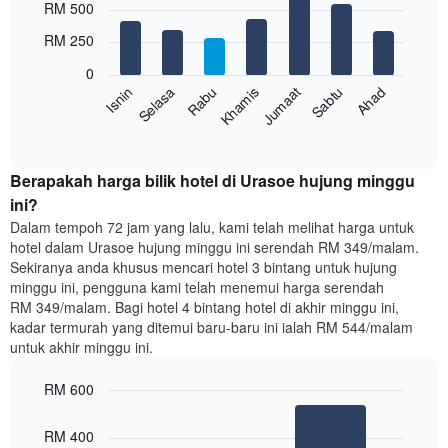
RM 500
memaparkan
graphic.
chart
with
bulan.
RM 250
7
Carta
bars.
mempunyai
0
1
Rabu
Khamis
Jumaat
Sabtu
Ahad
Isnin
Selasa
Carta
paksi
berikut
End
Y
of
memaparkan
yang
interactive
harga
chart
memaparkan
purata
Berapakah harga bilik hotel di Urasoe hujung minggu
harga
bilik
ini?
purata
setiap
bilik
Dalam tempoh 72 jam yang lalu, kami telah melihat harga untuk
hari
hotel dalam Urasoe hujung minggu ini serendah RM 349/malam.
dalam
Sekiranya anda khusus mencari hotel 3 bintang untuk hujung
seminggu
minggu ini, pengguna kami telah menemui harga serendah
Carta
RM 349/malam. Bagi hotel 4 bintang hotel di akhir minggu ini,
mempunyai
kadar termurah yang ditemui baru-baru ini ialah RM 544/malam
1
untuk akhir minggu ini.
paksi
X
yang
RM 600
memaparkan
Bar
Chart
hari
graphic.
chart
RM 400
dalam
with