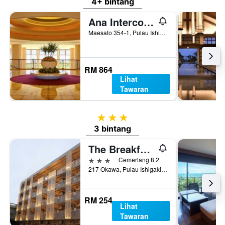
4+ bintang
Ana Intercontinental Ishigaki Resort By IHG
Maesato 354-1, Pulau Ishigaki, Jepun
RM 864
Lihat
Tawaran
3 bintang
3 bintang
The Breakfast Hotel Marche Ishigakijima
3 bintang
Cemerlang 8.2
217 Okawa, Pulau Ishigaki, Jepun
RM 254
Lihat
Tawaran