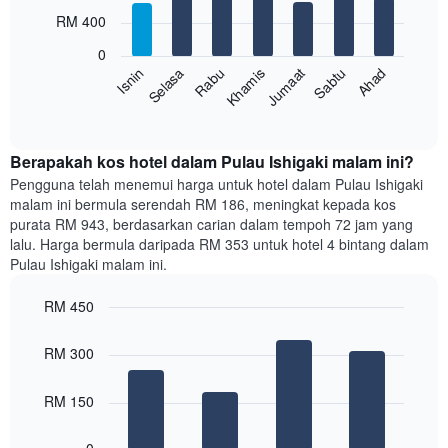
with
bulan.
RM 400
7
Carta
bars.
mempunyai
0
1
Sabtu
Khamis
Selasa
Ahad
Jumaat
Rabu
Isnin
Carta
paksi
berikut
End
Y
of
memaparkan
yang
interactive
harga
chart
memaparkan
purata
Berapakah kos hotel dalam Pulau Ishigaki malam ini?
harga
bilik
Pengguna telah menemui harga untuk hotel dalam Pulau Ishigaki
purata
setiap
bilik
malam ini bermula serendah RM 186, meningkat kepada kos
hari
purata RM 943, berdasarkan carian dalam tempoh 72 jam yang
dalam
lalu. Harga bermula daripada RM 353 untuk hotel 4 bintang dalam
seminggu
Pulau Ishigaki malam ini.
Carta
mempunyai
RM 450
1
paksi
Bar
Chart
graphic.
chart
X
RM 300
with
yang
4
memaparkan
bars.
RM 150
hari
dalam
Carta
seminggu.