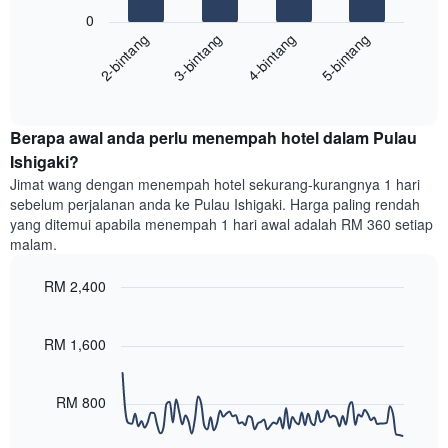
Carta
yang
0
berikut
menunjukkan
2-bintang
3-bintang
4-bintang
5-bintang
memaparkan
kategori
purata
hotel
End
harga
mengikut
of
bilik
interactive
bintang.
hujung
chart
Carta
Berapa awal anda perlu menempah hotel dalam Pulau
minggu
mempunyai
ini
Ishigaki?
1
yang
paksi
Jimat wang dengan menempah hotel sekurang-kurangnya 1 hari
ditemui
Y
sebelum perjalanan anda ke Pulau Ishigaki. Harga paling rendah
dalam
yang
yang ditemui apabila menempah 1 hari awal adalah RM 360 setiap
3
memaparkan
malam.
hari
harga
lalu
purata
RM 2,400
yang
bilik
diagregatkan
Line
Chart
malam
graphic.
chart
mengikut
ini
with
RM 1,600
penarafan
yang
90
bintang
ditemui
data
Carta
points.
dalam
RM 800
mempunyai
3
1
Carta
hari
paksi
berikut