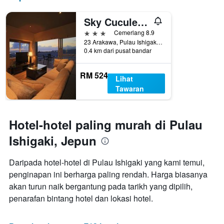
3
Y
hari
yang
Sky Cucule Ishigakijima
lalu
memaparkan
harga
3 bintang
Cemerlang 8.9
purata
23 Arakawa, Pulau Ishigaki, Jepun
0.4 km dari pusat bandar
bilik
RM 524
Lihat
Tawaran
Hotel-hotel paling murah di Pulau
Ishigaki, Jepun
Daripada hotel-hotel di Pulau Ishigaki yang kami temui,
penginapan ini berharga paling rendah. Harga biasanya
akan turun naik bergantung pada tarikh yang dipilih,
penarafan bintang hotel dan lokasi hotel.