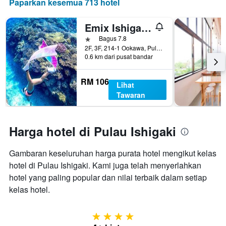
Paparkan kesemua 713 hotel
Emix Ishigakijima
1 bintang
Bagus 7.8
2F, 3F, 214-1 Ookawa, Pulau Ishigaki, Jepun
0.6 km dari pusat bandar
RM 106
Lihat
Tawaran
Harga hotel di Pulau Ishigaki
Gambaran keseluruhan harga purata hotel mengikut kelas
hotel di Pulau Ishigaki. Kami juga telah menyerlahkan
hotel yang paling popular dan nilai terbaik dalam setiap
kelas hotel.
4 bintang