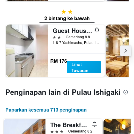
2 bintang
2 bintang ke bawah
Guest House Orihime
2 bintang
Cemerlang 8.8
1-8-7 Yashimacho, Pulau Ishigaki, Jepun
RM 176
Lihat
Tawaran
Penginapan lain di Pulau Ishigaki
Paparkan kesemua 713 penginapan
The Breakfast Hotel Marche Ishigakijima
3 bintang
Cemerlang 8.2