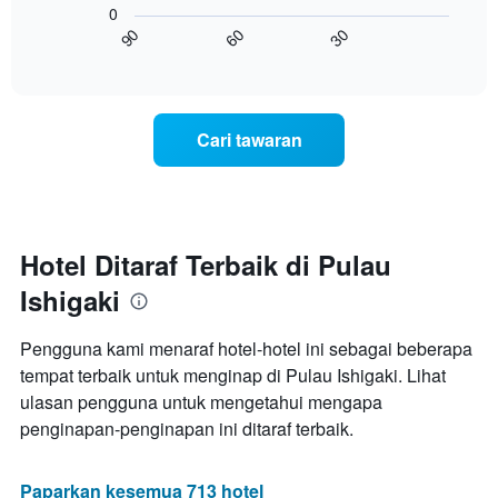
lalu
0
X
menunjukkan
60
30
90
yang
bagaimana
End
memaparkan
of
harga
interactive
kategori
bilik
chart
hotel
berubah
mengikut
menjelang
Cari tawaran
bintang.
tarikh
Carta
menginap
mempunyai
Carta
1
mempunyai
paksi
1
Y
paksi
Hotel Ditaraf Terbaik di Pulau
yang
X
memaparkan
Ishigaki
yang
harga
memaparkan
purata
bilangan
Pengguna kami menaraf hotel-hotel ini sebagai beberapa
bilik
hari
hujung
tempat terbaik untuk menginap di Pulau Ishigaki. Lihat
sebelum
minggu
ulasan pengguna untuk mengetahui mengapa
penginapan
ini
Carta
penginapan-penginapan ini ditaraf terbaik.
yang
mempunyai
ditemui
1
dalam
paksi
Paparkan kesemua 713 hotel