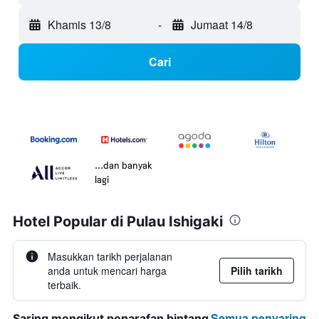
Khamis 13/8
-
Jumaat 14/8
Cari
...dan banyak
lagi
Hotel Popular di Pulau Ishigaki
Masukkan tarikh perjalanan
anda untuk mencari harga
Pilih tarikh
terbaik.
Semua penyaring
Saring mengikut penarafan bintang