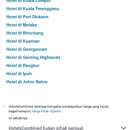
Hotel di Kuala Lumpur
Hotel di Kuala Terengganu
Hotel di Port Dickson
Hotel di Melaka
Hotel di Brinchang
Hotel di Kuantan
Hotel di Georgetown
Hotel di Genting Highlands
Hotel di Pangkor
Hotel di Ipoh
Hotel di Johor Bahru
Hotel di Hat Yai
Hotel di Kota Kinabalu
Hotel di Kuching
*
HotelsCombined sentiasa berusaha mendapatkan harga yang tepat,
bagaimanapun,
harga tidak dijamin
.
Hotel di Tokyo
Ini sebabnya:
Hotel di Batu Feringgi
HotelsCombined bukan pihak penjual.