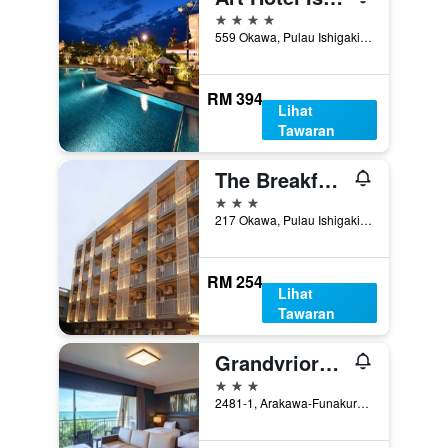
4 bintang
559 Okawa, Pulau Ishigaki, Jepun
RM 394
Lihat
Tawaran
The Breakfast Hotel Marche Ishigakijima
3 bintang
217 Okawa, Pulau Ishigaki, Jepun
RM 254
Lihat
Tawaran
Grandvrioresort Ishigakijima Ocean's Wing & Villa Garden
3 bintang
2481-1, Arakawa-Funakura, Pulau Ishigaki, Jepun