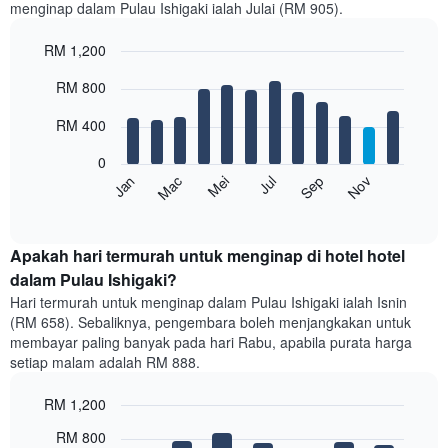
menginap dalam Pulau Ishigaki ialah Julai (RM 905).
RM 1,200
Bar
Chart
RM 800
graphic.
chart
with
12
RM 400
bars.
0
Carta
Mei
Nov
Mac
Sep
Jul
Jan
berikut
End
of
memaparkan
interactive
harga
chart
purata
Apakah hari termurah untuk menginap di hotel hotel
bilik
dalam Pulau Ishigaki?
setiap
Hari termurah untuk menginap dalam Pulau Ishigaki ialah Isnin
bulan
(RM 658). Sebaliknya, pengembara boleh menjangkakan untuk
Carta
membayar paling banyak pada hari Rabu, apabila purata harga
mempunyai
setiap malam adalah RM 888.
1
paksi
RM 1,200
X
yang
Bar
Chart
RM 800
memaparkan
graphic.
chart