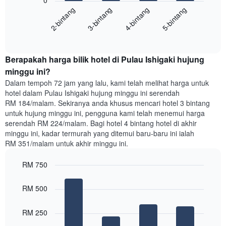
0
berikut
Carta
2-bintang
3-bintang
4-bintang
5-bintang
memaparkan
mempunyai
harga
1
End
purata
paksi
of
satu
interactive
Y
bilik
chart
yang
Berapakah harga bilik hotel di Pulau Ishigaki hujung
malam
memaparkan
ini
minggu ini?
purata
yang
Dalam tempoh 72 jam yang lalu, kami telah melihat harga untuk
harga
ditemui
hotel dalam Pulau Ishigaki hujung minggu ini serendah
bilik
dalam
RM 184/malam. Sekiranya anda khusus mencari hotel 3 bintang
3
untuk hujung minggu ini, pengguna kami telah menemui harga
hari
serendah RM 224/malam. Bagi hotel 4 bintang hotel di akhir
lalu
minggu ini, kadar termurah yang ditemui baru-baru ini ialah
yang
RM 351/malam untuk akhir minggu ini.
diagregatkan
mengikut
RM 750
penarafan
bintang
Bar
Chart
Carta
graphic.
chart
RM 500
with
mempunyai
4
1
bars.
RM 250
paksi
X