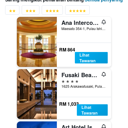
Ana Intercontinental Ishigaki Resort By IHG
Maesato 354-1, Pulau Ishigaki, Jepun
RM 864
Lihat
Tawaran
Fusaki Beach Resort Hotel & Villas
4 bintang
1625 Arakawafusaki, Pulau Ishigaki, Jepun
RM 1,033
Lihat
Tawaran
Art Hotel Ishigakijima