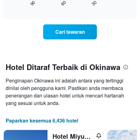
90
60
30
yang
bagaimana
End
memaparkan
of
harga
interactive
kategori
bilik
chart
hotel
berubah
mengikut
menjelang
Cari tawaran
bintang.
tarikh
Carta
menginap
mempunyai
Carta
1
mempunyai
paksi
1
Y
paksi
Hotel Ditaraf Terbaik di Okinawa
yang
X
memaparkan
yang
harga
Penginapan Okinawa ini adalah antara yang tertinggi
memaparkan
purata
bilangan
dinilai oleh pengguna kami. Pastikan anda membaca
bilik
hari
penerangan dan ulasan hotel untuk mencari hartanah
hujung
sebelum
yang sesuai untuk anda.
minggu
penginapan
ini
Carta
yang
mempunyai
Paparkan kesemua 6,436 hotel
ditemui
1
dalam
paksi
3
Hotel Miyuki Beach
Y
hari