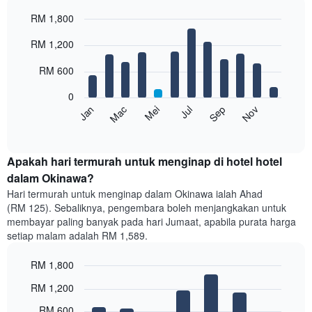
RM 1,800
Bar
Chart
RM 1,200
graphic.
chart
with
12
RM 600
bars.
0
Carta
Mei
Nov
Mac
Sep
Jul
Jan
berikut
End
of
memaparkan
interactive
harga
chart
purata
Apakah hari termurah untuk menginap di hotel hotel
bilik
dalam Okinawa?
setiap
Hari termurah untuk menginap dalam Okinawa ialah Ahad
bulan
(RM 125). Sebaliknya, pengembara boleh menjangkakan untuk
Carta
membayar paling banyak pada hari Jumaat, apabila purata harga
mempunyai
setiap malam adalah RM 1,589.
1
paksi
RM 1,800
X
yang
Bar
Chart
RM 1,200
memaparkan
graphic.
chart
with
bulan.
RM 600