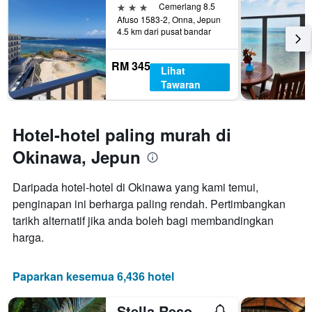
yang
3 bintang
Cemerlang 8.5
lalu
memaparkan
Afuso 1583-2, Onna, Jepun
harga
4.5 km dari pusat bandar
purata
bilik
RM 345
Lihat
Tawaran
Hotel-hotel paling murah di
Okinawa, Jepun
Daripada hotel-hotel di Okinawa yang kami temui,
penginapan ini berharga paling rendah. Pertimbangkan
tarikh alternatif jika anda boleh bagi membandingkan
harga.
Paparkan kesemua 6,436 hotel
Stella Resort - Hostel