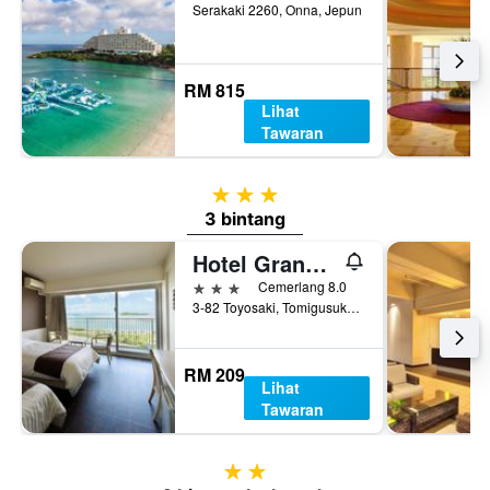
Serakaki 2260, Onna, Jepun
RM 815
Lihat
Tawaran
3 bintang
3 bintang
Hotel Granview Garden Okinawa
3 bintang
Cemerlang 8.0
3-82 Toyosaki, Tomigusuku, Jepun
RM 209
Lihat
Tawaran
2 bintang