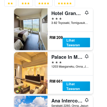
Hotel Granview Garden Okinawa
3 bintang
3-82 Toyosaki, Tomigusuku, Jepun
RM 209
Lihat
Tawaran
Palace In Moon Beach
3 bintang
1203 Maeganeku, Onna, Jepun
RM 661
Lihat
Tawaran
Ana Intercontinental Manza Beach Resort By IHG
Serakaki 2260, Onna, Jepun