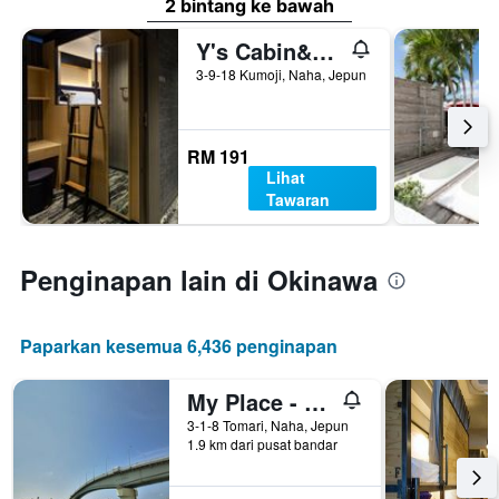
2 bintang ke bawah
Y's Cabin&hotel Naha Kokusai Street
3-9-18 Kumoji, Naha, Jepun
RM 191
Lihat
Tawaran
Penginapan lain di Okinawa
Paparkan kesemua 6,436 penginapan
My Place - Hostel
3-1-8 Tomari, Naha, Jepun
1.9 km dari pusat bandar