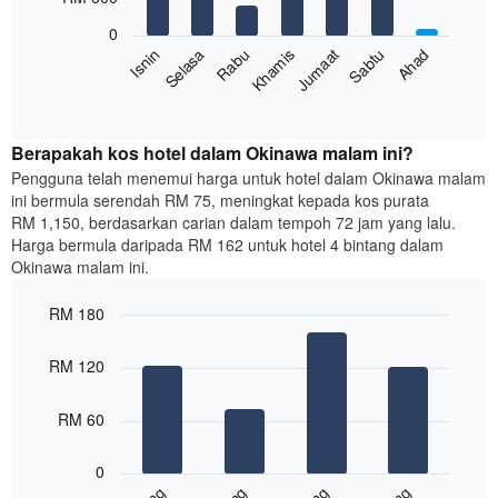
7
Carta
bars.
mempunyai
0
1
Sabtu
Khamis
Selasa
Ahad
Jumaat
Rabu
Isnin
Carta
paksi
berikut
End
Y
of
memaparkan
yang
interactive
harga
chart
memaparkan
purata
Berapakah kos hotel dalam Okinawa malam ini?
harga
bilik
Pengguna telah menemui harga untuk hotel dalam Okinawa malam
purata
setiap
bilik
ini bermula serendah RM 75, meningkat kepada kos purata
hari
RM 1,150, berdasarkan carian dalam tempoh 72 jam yang lalu.
dalam
Harga bermula daripada RM 162 untuk hotel 4 bintang dalam
seminggu
Okinawa malam ini.
Carta
mempunyai
RM 180
1
paksi
Bar
Chart
graphic.
chart
X
RM 120
with
yang
4
memaparkan
bars.
RM 60
hari
dalam
Carta
seminggu.
0
berikut
Carta
memaparkan