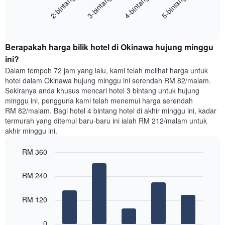
2-bintang
3-bintang
4-bintang
5-bintang
mempunyai
harga
1
End
purata
paksi
of
satu
interactive
Y
bilik
chart
yang
Berapakah harga bilik hotel di Okinawa hujung minggu
malam
memaparkan
ini
ini?
purata
yang
Dalam tempoh 72 jam yang lalu, kami telah melihat harga untuk
harga
ditemui
hotel dalam Okinawa hujung minggu ini serendah RM 82/malam.
bilik
dalam
Sekiranya anda khusus mencari hotel 3 bintang untuk hujung
3
minggu ini, pengguna kami telah menemui harga serendah
hari
RM 82/malam. Bagi hotel 4 bintang hotel di akhir minggu ini, kadar
lalu
termurah yang ditemui baru-baru ini ialah RM 212/malam untuk
yang
akhir minggu ini.
diagregatkan
mengikut
RM 360
penarafan
bintang
Bar
Chart
Carta
graphic.
chart
RM 240
with
mempunyai
5
1
bars.
RM 120
paksi
X
Carta
yang
0
berikut