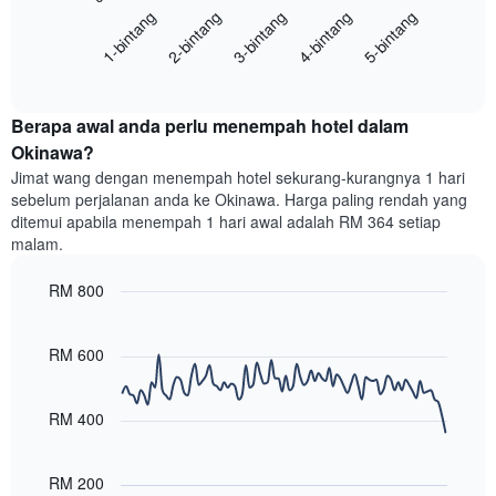
menunjukkan
1-bintang
2-bintang
3-bintang
4-bintang
5-bintang
memaparkan
kategori
purata
hotel
End
harga
mengikut
of
bilik
interactive
bintang.
hujung
chart
Carta
Berapa awal anda perlu menempah hotel dalam
minggu
mempunyai
ini
Okinawa?
1
yang
paksi
Jimat wang dengan menempah hotel sekurang-kurangnya 1 hari
ditemui
Y
sebelum perjalanan anda ke Okinawa. Harga paling rendah yang
dalam
yang
ditemui apabila menempah 1 hari awal adalah RM 364 setiap
3
memaparkan
malam.
hari
harga
lalu
purata
RM 800
yang
bilik
diagregatkan
Line
Chart
malam
graphic.
chart
mengikut
ini
with
RM 600
penarafan
yang
90
bintang
ditemui
data
Carta
points.
dalam
RM 400
mempunyai
3
1
Carta
hari
paksi
berikut
lalu
RM 200
X
menunjukkan