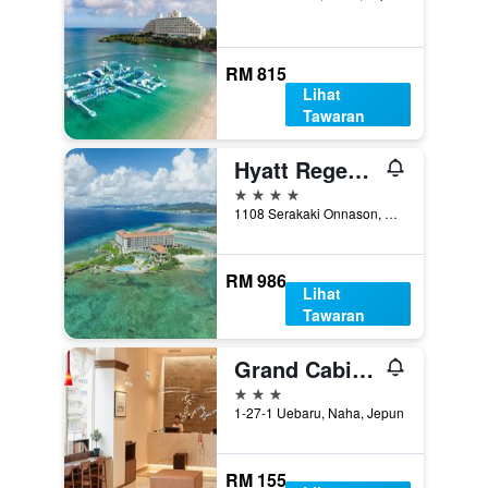
RM 815
Lihat
Tawaran
Hyatt Regency Seragaki Island Okinawa
4 bintang
1108 Serakaki Onnason, Onna, Jepun
RM 986
Lihat
Tawaran
Grand Cabin Hotel Naha Oroku
3 bintang
1-27-1 Uebaru, Naha, Jepun
RM 155