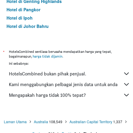
Hotel di Genting Highlands
Hotel di Pangkor
Hotel di Ipoh
Hotel di Johor Bahru
Hotel di Hat Yai
Hotel di Kota Kinabalu
Hotel di Kuching
*
HotelsCombined sentiasa berusaha mendapatkan harga yang tepat,
bagaimanapun,
harga tidak dijamin
.
Hotel di Tokyo
Ini sebabnya:
Hotel di Batu Feringgi
HotelsCombined bukan pihak penjual.
Hotel di Bangkok
Hotel di Putrajaya
Kami menggabungkan pelbagai jenis data untuk anda
Hotel di Shah Alam
Mengapakah harga tidak 100% tepat?
Hotel di Kota Bharu
Hotel di Mersing
Hotel di Taiping
Laman Utama
Australia
108,549
Australian Capital Territory
1,337
Hotel di Pantai Cenang