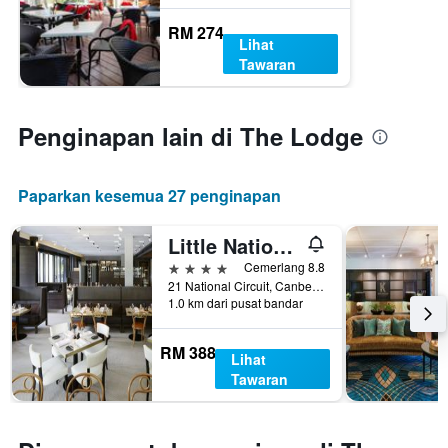
RM 274
Lihat
Tawaran
Penginapan lain di The Lodge
Paparkan kesemua 27 penginapan
Little National Hotel Canberra
4 bintang
Cemerlang 8.8
21 National Circuit, Canberra, ACT, Australia
1.0 km dari pusat bandar
RM 388
Lihat
Tawaran