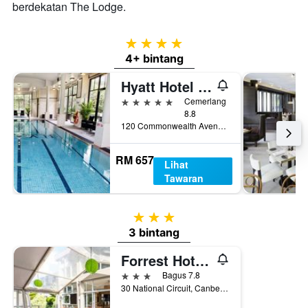
berdekatan The Lodge.
4 bintang
4+ bintang
Hyatt Hotel Canberra- A Park Hyatt Hotel
5 bintang
Cemerlang
8.8
120 Commonwealth Avenue, Canberra, ACT, Australia
RM 657
Lihat
Tawaran
3 bintang
3 bintang
Forrest Hotel and Apartments
3 bintang
Bagus 7.8
30 National Circuit, Canberra, ACT, Australia