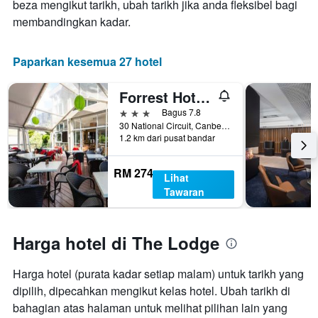
beza mengikut tarikh, ubah tarikh jika anda fleksibel bagi
membandingkan kadar.
Paparkan kesemua 27 hotel
Forrest Hotel and Apartments
3 bintang
Bagus 7.8
30 National Circuit, Canberra, ACT, Australia
1.2 km dari pusat bandar
RM 274
Lihat
Tawaran
Harga hotel di The Lodge
Harga hotel (purata kadar setiap malam) untuk tarikh yang
dipilih, dipecahkan mengikut kelas hotel. Ubah tarikh di
bahagian atas halaman untuk melihat pilihan lain yang