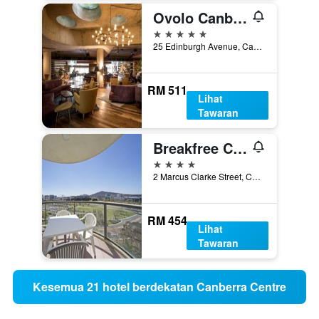
Ovolo Canberra, a Wyndham Hotel
5 bintang
25 Edinburgh Avenue, Canberra, ACT, Australia
RM 511
Lihat
Tawaran
Breakfree Capital Tower Canberra
4 bintang
2 Marcus Clarke Street, Canberra, ACT, Australia
RM 454
Lihat
Tawaran
Kesemua 21 hotel berdekatan Canberra Centre