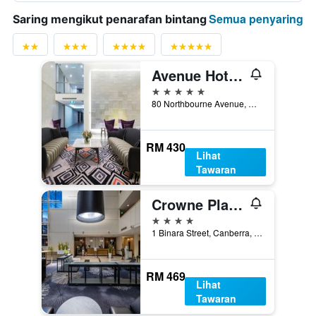
Semua penyaring
Saring mengikut penarafan bintang
Avenue Hotel Canberra
5 bintang
80 Northbourne Avenue, Canberra, ACT, Australia
RM 430
Lihat
Tawaran
Crowne Plaza Canberra By IHG
4 bintang
1 Binara Street, Canberra, ACT, Australia
RM 469
Lihat
Tawaran