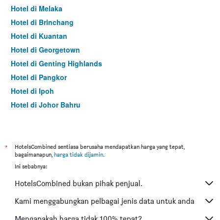
Hotel di Melaka
Hotel di Brinchang
Hotel di Kuantan
Hotel di Georgetown
Hotel di Genting Highlands
Hotel di Pangkor
Hotel di Ipoh
Hotel di Johor Bahru
Hotel di Hat Yai
Hotel di Kota Kinabalu
Hotel di Kuching
*
HotelsCombined sentiasa berusaha mendapatkan harga yang tepat,
bagaimanapun,
harga tidak dijamin
.
Hotel di Tokyo
Ini sebabnya:
Hotel di Batu Feringgi
HotelsCombined bukan pihak penjual.
Hotel di Bangkok
Hotel di Putrajaya
Kami menggabungkan pelbagai jenis data untuk anda
Hotel di Shah Alam
Mengapakah harga tidak 100% tepat?