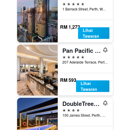
5 bintang
1 Barrack Street, Perth, WA, Australia
RM 1,272
Lihat
Tawaran
Pan Pacific Perth
5 bintang
207 Adelaide Terrace, Perth, WA, Australia
RM 593
Lihat
Tawaran
DoubleTree by Hilton Perth Northbridge
4 bintang
100 James Street, Perth, WA, Australia