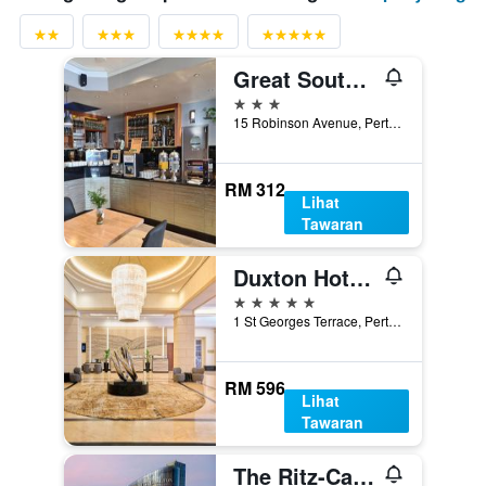
Great Southern Hotel Perth
3 bintang
15 Robinson Avenue, Perth, WA, Australia
RM 312
Lihat
Tawaran
Duxton Hotel Perth
5 bintang
1 St Georges Terrace, Perth, WA, Australia
RM 596
Lihat
Tawaran
The Ritz-Carlton, Perth