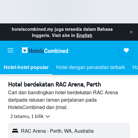
hotelscombined.my
juga tersedia dalam Bahasa
Inggeris. Visit site in
English
Hotel-hotel popular
Hotel dengan penarafan terbaik
Ho
Hotel berdekatan RAC Arena, Perth
Cari dan bandingkan hotel berdekatan RAC Arena
daripada ratusan laman perjalanan pada
HotelsCombined dan jimat.
2 tetamu, 1 bilik
RAC Arena - Perth, WA, Australia