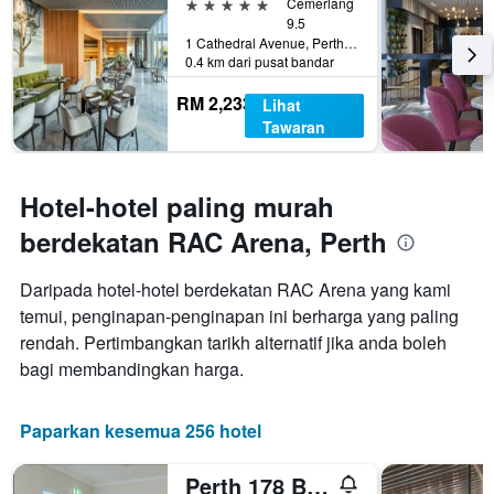
5 bintang
Cemerlang
9.5
1 Cathedral Avenue, Perth, WA, Australia
0.4 km dari pusat bandar
RM 2,233
Lihat
Tawaran
Hotel-hotel paling murah
berdekatan RAC Arena, Perth
Daripada hotel-hotel berdekatan RAC Arena yang kami
temui, penginapan-penginapan ini berharga yang paling
rendah. Pertimbangkan tarikh alternatif jika anda boleh
bagi membandingkan harga.
Paparkan kesemua 256 hotel
Perth 178 Backpackers ( Valid Passport Required For Check In )