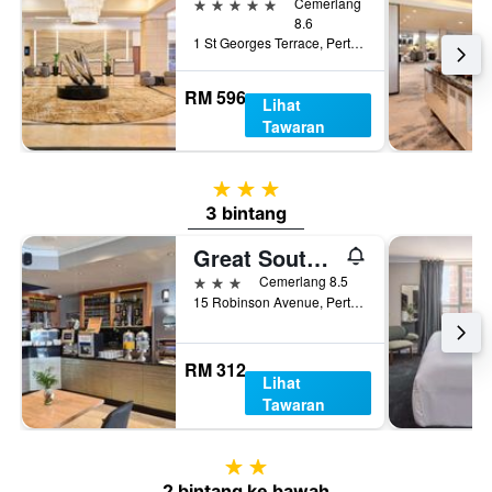
5 bintang
Cemerlang
8.6
1 St Georges Terrace, Perth, WA, Australia
RM 596
Lihat
Tawaran
3 bintang
3 bintang
Great Southern Hotel Perth
3 bintang
Cemerlang 8.5
15 Robinson Avenue, Perth, WA, Australia
RM 312
Lihat
Tawaran
2 bintang
2 bintang ke bawah