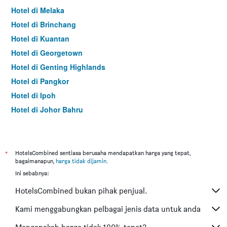
Hotel di Melaka
Hotel di Brinchang
Hotel di Kuantan
Hotel di Georgetown
Hotel di Genting Highlands
Hotel di Pangkor
Hotel di Ipoh
Hotel di Johor Bahru
Hotel di Hat Yai
Hotel di Kota Kinabalu
Hotel di Kuching
*
HotelsCombined sentiasa berusaha mendapatkan harga yang tepat,
bagaimanapun,
harga tidak dijamin
.
Hotel di Tokyo
Ini sebabnya:
Hotel di Batu Feringgi
HotelsCombined bukan pihak penjual.
Hotel di Bangkok
Hotel di Putrajaya
Kami menggabungkan pelbagai jenis data untuk anda
Hotel di Shah Alam