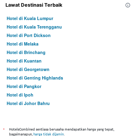
Lawat Destinasi Terbaik
Hotel di Kuala Lumpur
Hotel di Kuala Terengganu
Hotel di Port Dickson
Hotel di Melaka
Hotel di Brinchang
Hotel di Kuantan
Hotel di Georgetown
Hotel di Genting Highlands
Hotel di Pangkor
Hotel di Ipoh
Hotel di Johor Bahru
Hotel di Hat Yai
Hotel di Kota Kinabalu
Hotel di Kuching
*
HotelsCombined sentiasa berusaha mendapatkan harga yang tepat,
bagaimanapun,
harga tidak dijamin
.