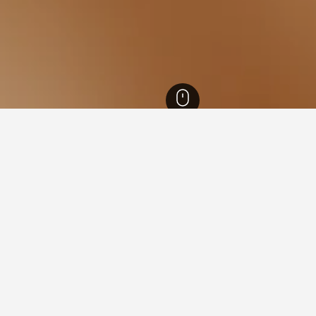
7,135
Curitiba
1,705
Alto da Rua XV
nan untuk hotel dalam Alto d
leh data HotelsCombined untuk membantu anda mencari hotel s
 menempah hotel dalam Alto da
Apakah hari termurah unt
da Rua XV?
el dalam Alto da Rua XV ialah Disember
Hari termurah untuk menginap
ling mahal untuk menginap dalam Alto da
Sebaliknya, pengembara bol