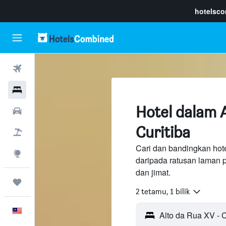
hotelsc
Penerbangan
Hotel
Hotel dalam A
Sewaan Kereta
Curitiba
Pakej
Cari dan bandingkan hote
Eksplorasi
daripada ratusan laman 
dan jimat.
Perjalanan
2 tetamu, 1 bilik
Melayu