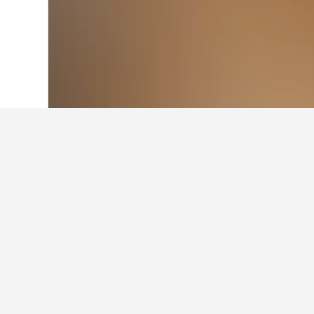
Laman Utama
Brazil
225,626
Paraná
Cerapan perjala
Gunakan petua kami yang dijana o
Apakah bulan termurah untuk
Rua XV?
Bulan termurah untuk menempah hot
(RM 44). Sebaliknya, bulan yang pa