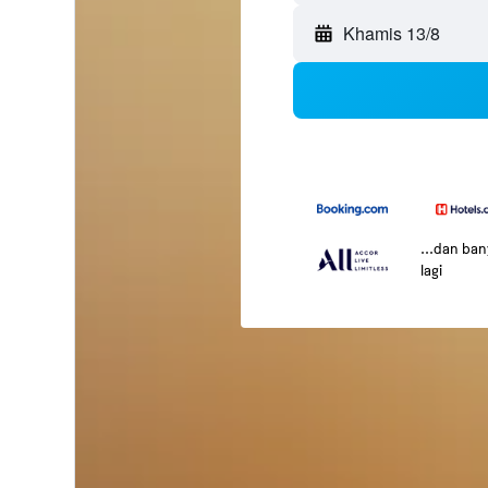
Khamis 13/8
...dan ba
lagi