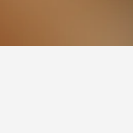
a Rua XV
eterusnya dalam Alto da Rua XV.
uk menginap di hotel hotel dalam Alto
 dalam Alto da Rua XV ialah Isnin (RM 44).
eh menjangkakan untuk membayar paling