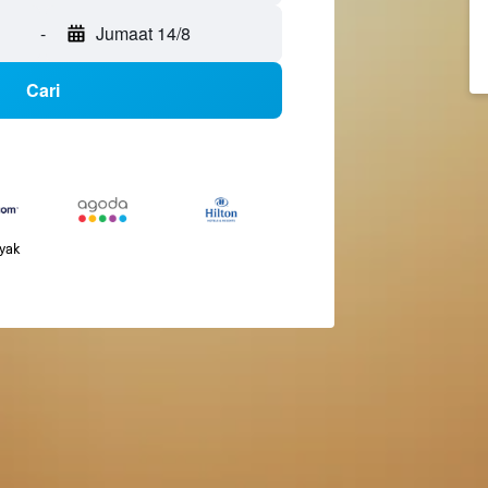
-
Jumaat 14/8
Cari
nyak