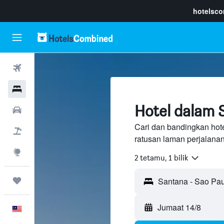
hotelsc
Penerbangan
Hotel
Hotel dalam 
Sewaan Kereta
Cari dan bandingkan hot
Pakej
ratusan laman perjalana
Eksplorasi
2 tetamu, 1 bilik
Perjalanan
Jumaat 14/8
Melayu