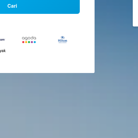
Cari
nyak