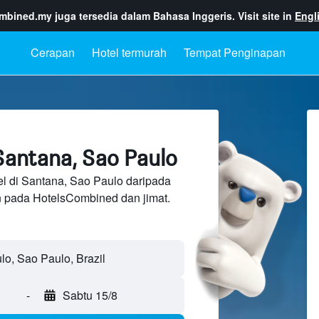
ombined.my
juga tersedia dalam Bahasa Inggeris. Visit site in
Engl
Cerapan
Hotel termurah
Tempat Penginapan
Santana, Sao Paulo
el di Santana, Sao Paulo daripada
n pada HotelsCombined dan jimat.
-
Sabtu 15/8