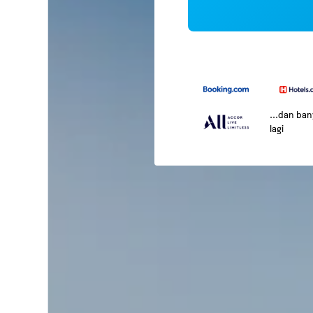
...dan ba
lagi