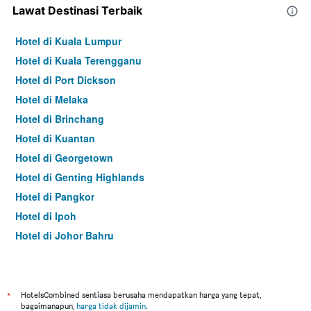
Lawat Destinasi Terbaik
Hotel di Kuala Lumpur
Hotel di Kuala Terengganu
Hotel di Port Dickson
Hotel di Melaka
Hotel di Brinchang
Hotel di Kuantan
Hotel di Georgetown
Hotel di Genting Highlands
Hotel di Pangkor
Hotel di Ipoh
Hotel di Johor Bahru
Hotel di Hat Yai
Hotel di Kota Kinabalu
Hotel di Kuching
*
HotelsCombined sentiasa berusaha mendapatkan harga yang tepat,
bagaimanapun,
harga tidak dijamin
.