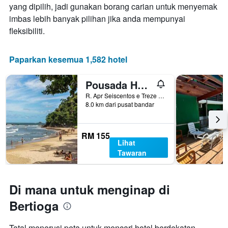
ini
Carta
yang dipilih, jadi gunakan borang carian untuk menyemak
yang
mempunyai
imbas lebih banyak pilihan jika anda mempunyai
ditemui
1
dalam
fleksibiliti.
paksi
3
Y
hari
yang
lalu
Paparkan kesemua 1,582 hotel
memaparkan
harga
purata
Pousada Hebrom
bilik
R. Apr Seiscentos e Treze 10, Bertioga, Brazil
8.0 km dari pusat bandar
RM 155
Lihat
Tawaran
Di mana untuk menginap di
Bertioga
Tatal menerusi peta untuk mencari hotel berdekatan