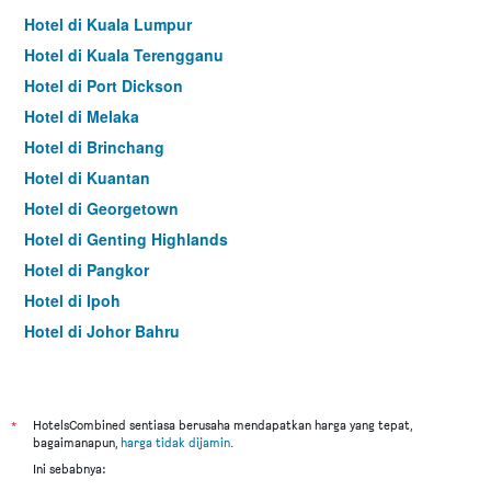
Hotel di Kuala Lumpur
Hotel di Kuala Terengganu
Hotel di Port Dickson
Hotel di Melaka
Hotel di Brinchang
Hotel di Kuantan
Hotel di Georgetown
Hotel di Genting Highlands
Hotel di Pangkor
Hotel di Ipoh
Hotel di Johor Bahru
Hotel di Hat Yai
Hotel di Kota Kinabalu
Hotel di Kuching
*
HotelsCombined sentiasa berusaha mendapatkan harga yang tepat,
bagaimanapun,
harga tidak dijamin
.
Hotel di Tokyo
Ini sebabnya:
Hotel di Batu Feringgi