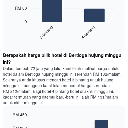
2
memaparkan
bars.
RM 80
hari
dalam
Carta
seminggu.
0
berikut
Carta
3-bintang
4-bintang
memaparkan
mempunyai
harga
1
End
purata
paksi
of
satu
interactive
Y
bilik
chart
yang
Berapakah harga bilik hotel di Bertioga hujung minggu
malam
memaparkan
ini
ini?
purata
yang
Dalam tempoh 72 jam yang lalu, kami telah melihat harga untuk
harga
ditemui
hotel dalam Bertioga hujung minggu ini serendah RM 132/malam.
bilik
dalam
Sekiranya anda khusus mencari hotel 3 bintang untuk hujung
3
minggu ini, pengguna kami telah menemui harga serendah
hari
RM 212/malam. Bagi hotel 4 bintang hotel di akhir minggu ini,
lalu
kadar termurah yang ditemui baru-baru ini ialah RM 131/malam
yang
untuk akhir minggu ini.
diagregatkan
mengikut
RM 450
penarafan
bintang
Bar
Chart
Carta
graphic.
chart