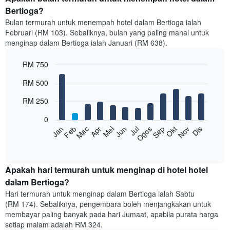
Bertioga?
Bulan termurah untuk menempah hotel dalam Bertioga ialah
Februari (RM 103). Sebaliknya, bulan yang paling mahal untuk
menginap dalam Bertioga ialah Januari (RM 638).
RM 750
Bar
Chart
RM 500
graphic.
chart
with
RM 250
12
bars.
0
Feb
Mei
Ogos
Nov
Mac
Jun
Sep
Dis
Jan
Apr
Jul
Okt
Carta
berikut
End
of
memaparkan
interactive
harga
chart
purata
Apakah hari termurah untuk menginap di hotel hotel
bilik
dalam Bertioga?
setiap
Hari termurah untuk menginap dalam Bertioga ialah Sabtu
bulan
(RM 174). Sebaliknya, pengembara boleh menjangkakan untuk
Carta
membayar paling banyak pada hari Jumaat, apabila purata harga
mempunyai
setiap malam adalah RM 324.
1