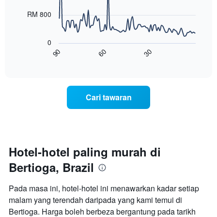
Carta
points.
dalam
RM 800
mempunyai
3
1
Carta
hari
paksi
berikut
lalu
0
X
menunjukkan
60
30
90
yang
bagaimana
End
memaparkan
of
harga
interactive
kategori
bilik
chart
hotel
berubah
mengikut
menjelang
Cari tawaran
bintang.
tarikh
Carta
menginap
mempunyai
Carta
1
mempunyai
paksi
1
Y
paksi
Hotel-hotel paling murah di
yang
X
memaparkan
Bertioga, Brazil
yang
harga
memaparkan
purata
bilangan
Pada masa ini, hotel-hotel ini menawarkan kadar setiap
bilik
hari
hujung
malam yang terendah daripada yang kami temui di
sebelum
minggu
Bertioga. Harga boleh berbeza bergantung pada tarikh
penginapan