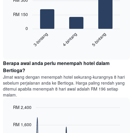
RM 300
with
mempunyai
3
1
bars.
RM 150
paksi
X
Carta
yang
0
berikut
menunjukkan
4-bintang
5-bintang
3-bintang
memaparkan
kategori
purata
hotel
End
harga
mengikut
of
bilik
interactive
bintang.
hujung
chart
Carta
Berapa awal anda perlu menempah hotel dalam
minggu
mempunyai
ini
Bertioga?
1
yang
paksi
Jimat wang dengan menempah hotel sekurang-kurangnya 8 hari
ditemui
Y
sebelum perjalanan anda ke Bertioga. Harga paling rendah yang
dalam
yang
ditemui apabila menempah 8 hari awal adalah RM 196 setiap
3
memaparkan
malam.
hari
harga
lalu
purata
RM 2,400
yang
bilik
diagregatkan
Line
Chart
malam
graphic.
chart
mengikut
ini
with
RM 1,600
penarafan
yang
90
bintang
ditemui
data