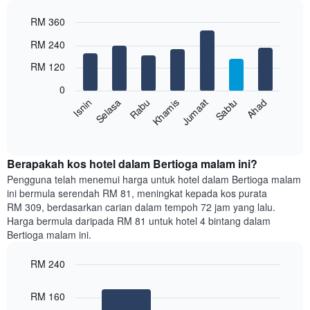
paksi
RM 360
X
yang
Bar
Chart
RM 240
memaparkan
graphic.
chart
with
bulan.
RM 120
7
Carta
bars.
mempunyai
0
1
Rabu
Khamis
Jumaat
Sabtu
Ahad
Isnin
Selasa
Carta
paksi
berikut
End
Y
of
memaparkan
yang
interactive
harga
chart
memaparkan
purata
Berapakah kos hotel dalam Bertioga malam ini?
harga
bilik
Pengguna telah menemui harga untuk hotel dalam Bertioga malam
purata
setiap
bilik
ini bermula serendah RM 81, meningkat kepada kos purata
hari
RM 309, berdasarkan carian dalam tempoh 72 jam yang lalu.
dalam
Harga bermula daripada RM 81 untuk hotel 4 bintang dalam
seminggu
Bertioga malam ini.
Carta
mempunyai
RM 240
1
paksi
Bar
Chart
graphic.
chart
X
RM 160
with
yang