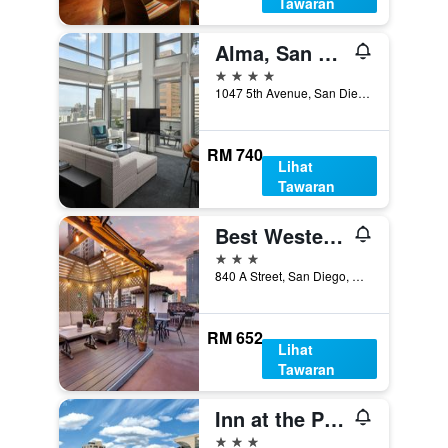
Tawaran
Alma, San Diego, a Tribute Portfolio Hotel
4 bintang
1047 5th Avenue, San Diego, CA, Amerika Syarikat
RM 740
Lihat
Tawaran
Best Western Downtown San Diego
3 bintang
840 A Street, San Diego, CA, Amerika Syarikat
RM 652
Lihat
Tawaran
Inn at the Park
3 bintang