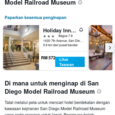
Model Railroad Museum
Paparkan kesemua penginapan
Holiday Inn Express San Diego Downtown by IHG
3 bintang
Bagus 7.9
1430 7th Avenue, San Diego, CA, Amerika Syarikat
0.6 km dari pusat bandar
RM 572
Lihat
Tawaran
Di mana untuk menginap di San
Diego Model Railroad Museum
Tatal melalui peta untuk mencari hotel berdekatan dengan
kawasan kejiranan San Diego Model Railroad Museum
yang anda rancang untuk lawat. Pengguna boleh