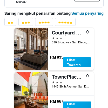
terbaik.
Semua penyaring
Saring mengikut penarafan bintang
Courtyard by Marriott San Diego Downtown
3 bintang
530 Broadway, San Diego, CA, Amerika Syarikat
RM 835
Lihat
Tawaran
TownePlace Suites by Marriott San Diego Downtown
3 bintang
1445 Sixth Avenue, San Diego, CA, Amerika Syarikat
RM 667
Lihat