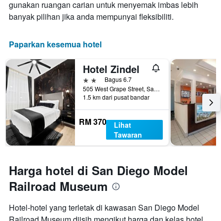
gunakan ruangan carian untuk menyemak imbas lebih
banyak pilihan jika anda mempunyai fleksibiliti.
Paparkan kesemua hotel
Hotel Zindel
2 bintang
Bagus 6.7
505 West Grape Street, San Diego, CA, Amerika Syarikat
1.5 km dari pusat bandar
RM 370
Lihat
Tawaran
Harga hotel di San Diego Model
Railroad Museum
Hotel-hotel yang terletak di kawasan San Diego Model
Railroad Museum diisih mengikut harga dan kelas hotel.