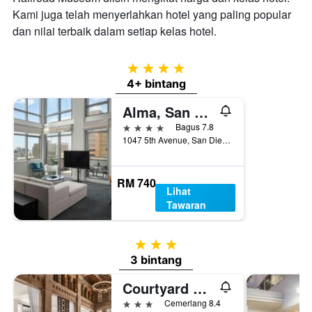
Kami juga telah menyerlahkan hotel yang paling popular
dan nilai terbaik dalam setiap kelas hotel.
4 bintang
4+ bintang
Alma, San Diego, a Tribute Portfolio Hotel
4 bintang
Bagus 7.8
1047 5th Avenue, San Diego, CA, Amerika Syarikat
RM 740
Lihat
Tawaran
3 bintang
3 bintang
Courtyard by Marriott San Diego Downtown
3 bintang
Cemerlang 8.4